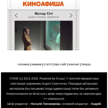
головна
|
новини
|
статті
|
про сайт
|
контакт
|
пошук
CRiME
(c) 2012-2026. Powered by
Drupal
. У логотипі використана
ілюстрація художника
Андрія Єрмоленка
. Передрук авторських
матеріалів без письмової згоди адміністрації ти/чи без активного
гіперпосилання не вітається і може переслідуватись за законом (див.
>>
обмеження
).
Шеф-редактор –
Наталія Тихомирова
, головний редактор –
Андрій