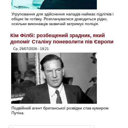
Угруповання для здійснення нападів наймає підлітків і
обіцяє їм готівку. Розплачуватися доводиться рідко,
оскільки виконавців зазвичай затримує поліція.
Кім Філбі: розбещений зрадник, який
допоміг Сталіну поневолити пів Європи
Ср, 29/07/2026 - 19:21
Подвійний агент британської розвідки став кумиром
Путіна.