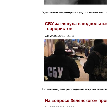
Удушение партнерши суд посчитал неп
СБУ заглянула в подпольны
террористов
Ср, 24/03/2021 - 21:11
Возможно, эти рассадники порока имел
На «опросе Зеленского» про