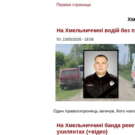
Первая страница
You are here
Хм
На Хмельниччині водій без п
Пт, 15/05/2026 - 18:06
Один правоохоронець загинув, його напар
На Хмельниччині банда реке
ухилянтах (+відео)