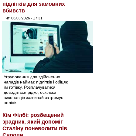
підлітків для замовних
вбивств
Чт, 06/08/2026 - 17:31
Угруповання для здійснення
нападів наймає підлітків і обіцяє
їм готівку. Розплачуватися
доводиться рідко, оскільки
виконавців зазвичай затримує
поліція.
Кім Філбі: розбещений
зрадник, який допоміг
Сталіну поневолити пів
Європи