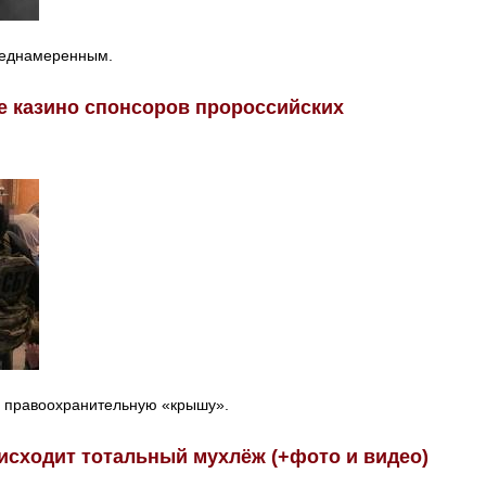
реднамеренным.
е казино спонсоров пророссийских
и правоохранительную «крышу».
исходит тотальный мухлёж (+фото и видео)