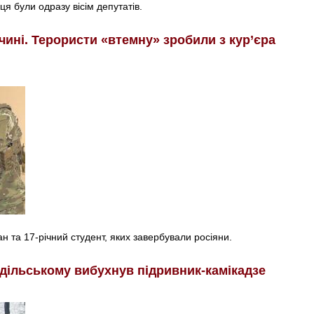
ця були одразу вісім депутатів.
ині. Терористи «втемну» зробили з кур’єра
н та 17-річний студент, яких завербували росіяни.
дільському вибухнув підривник-камікадзе