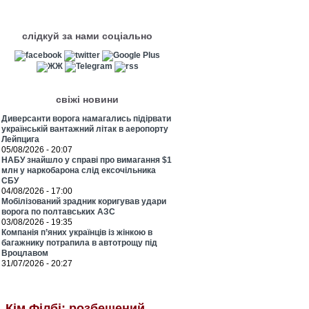
слідкуй за нами соціально
свіжі новини
Диверсанти ворога намагались підірвати
українській вантажний літак в аеропорту
Лейпцига
05/08/2026 - 20:07
НАБУ знайшло у справі про вимагання $1
млн у наркобарона слід ексочільника
СБУ
04/08/2026 - 17:00
Мобілізований зрадник коригував удари
ворога по полтавських АЗС
03/08/2026 - 19:35
Компанія п’яних українців із жінкою в
багажнику потрапила в автотрощу під
Вроцлавом
31/07/2026 - 20:27
Кім Філбі: розбещений