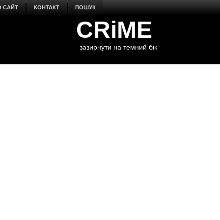
О САЙТ
КОНТАКТ
ПОШУК
CRiME
зазирнути на темний бік