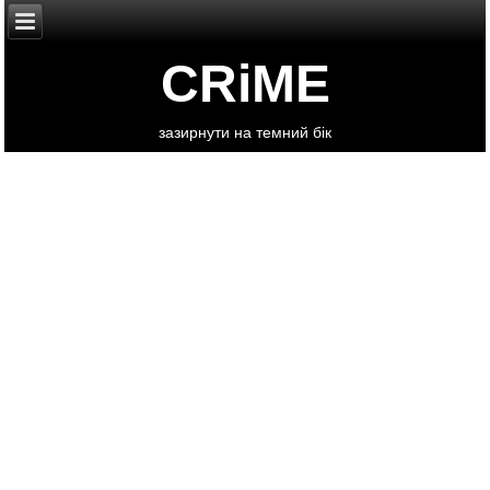
CRiME
зазирнути на темний бік