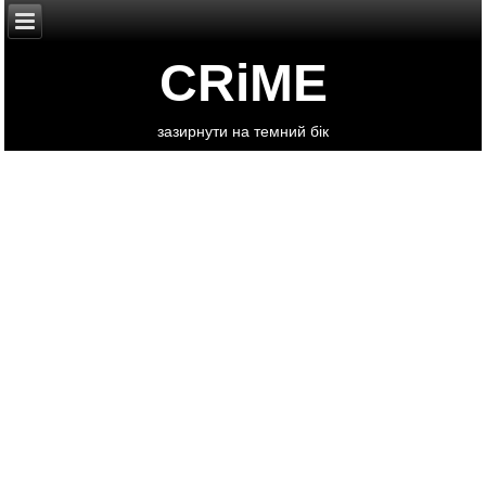
CRiME
зазирнути на темний бік