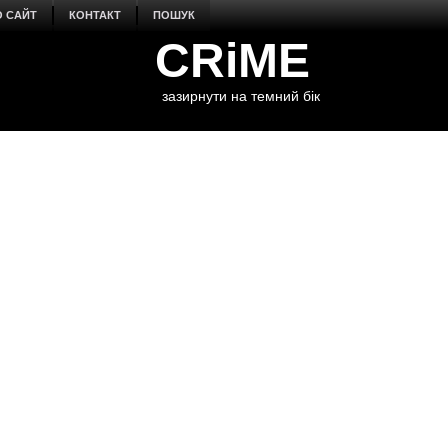
О САЙТ
КОНТАКТ
ПОШУК
CRiME
зазирнути на темний бік