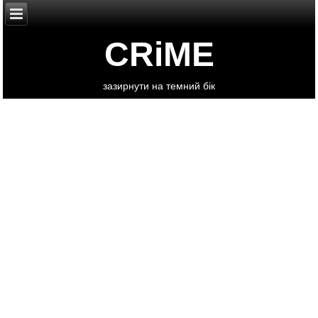
CRiME
зазирнути на темний бік