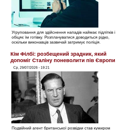
Угруповання для здійснення нападів наймає підлітків і
обіцяє їм готівку. Розплачуватися доводиться рідко,
оскільки виконавців зазвичай затримує поліція.
Кім Філбі: розбещений зрадник, який
допоміг Сталіну поневолити пів Європи
Ср, 29/07/2026 - 19:21
Подвійний агент британської розвідки став кумиром