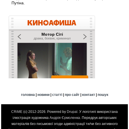
Путіна.
головна
|
новини
|
статті
|
про сайт
|
контакт
|
пошук
CRiME
(c) 2012-2026. Powered by
Drupal
. У логотипі використана
ілюстрація художника
Андрія Єрмоленка
. Передрук авторських
матеріалів без письмової згоди адміністрації ти/чи без активного