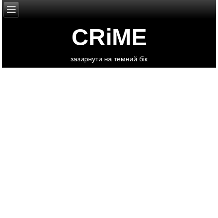
CRiME
зазирнути на темний бік