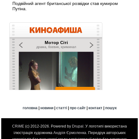
Подвійний агент британської розвідки став кумиром
Путіна.
головна
|
новини
|
статті
|
про сайт
|
контакт
|
пошук
CRiME
(c) 2012-2026. Powered by
Drupal
. У логотипі використана
ілюстрація художника
Андрія Єрмоленка
. Передрук авторських