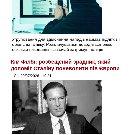
Угруповання для здійснення нападів наймає підлітків і
обіцяє їм готівку. Розплачуватися доводиться рідко,
оскільки виконавців зазвичай затримує поліція.
Кім Філбі: розбещений зрадник, який
допоміг Сталіну поневолити пів Європи
Ср, 29/07/2026 - 19:21