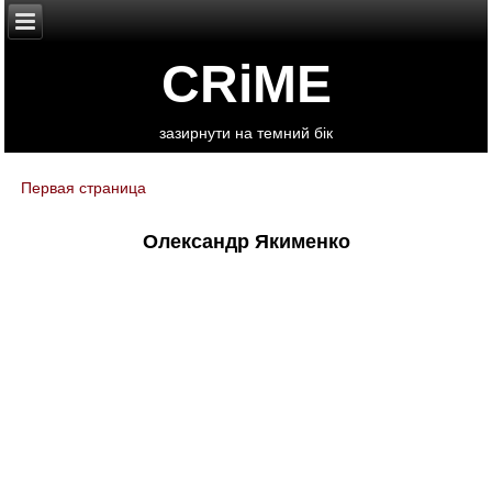
CRiME
зазирнути на темний бік
Первая страница
You are here
Олександр Якименко