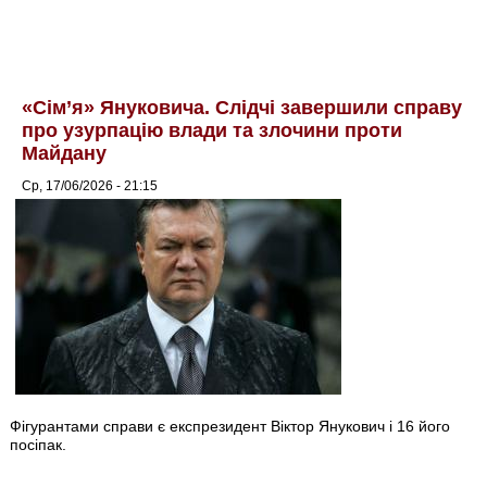
«Сім’я» Януковича. Слідчі завершили справу
про узурпацію влади та злочини проти
Майдану
Ср, 17/06/2026 - 21:15
Фігурантами справи є експрезидент Віктор Янукович і 16 його
посіпак.