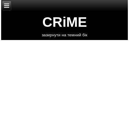
CRiME
зазирнути на темний бік