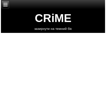
CRiME
зазирнути на темний бік