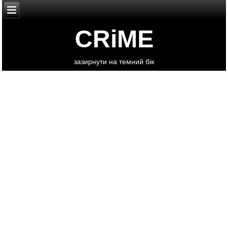
CRiME
зазирнути на темний бік