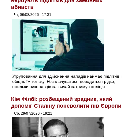
вербують підлітків для замовних
вбивств
Чт, 06/08/2026 - 17:31
Угруповання для здійснення нападів наймає підлітків і
обіцяє їм готівку. Розплачуватися доводиться рідко,
оскільки виконавців зазвичай затримує поліція.
Кім Філбі: розбещений зрадник, який
допоміг Сталіну поневолити пів Європи
Ср, 29/07/2026 - 19:21