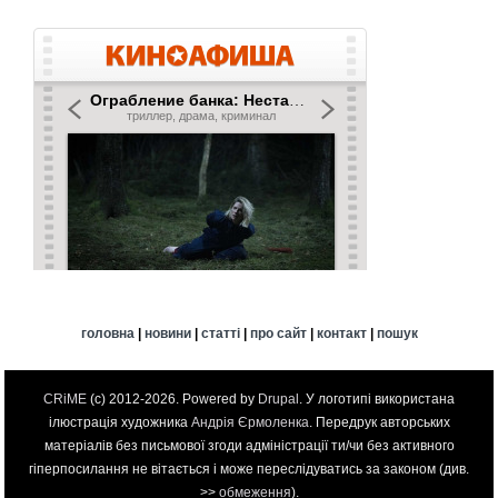
головна
|
новини
|
статті
|
про сайт
|
контакт
|
пошук
CRiME
(c) 2012-2026. Powered by
Drupal
. У логотипі використана
ілюстрація художника
Андрія Єрмоленка
. Передрук авторських
матеріалів без письмової згоди адміністрації ти/чи без активного
гіперпосилання не вітається і може переслідуватись за законом (див.
>>
обмеження
).