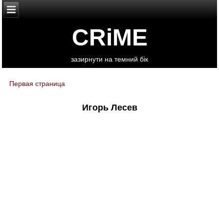
CRiME
зазирнути на темний бік
Первая страница
You are here
Игорь Лесев