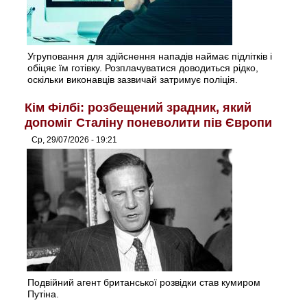
Угруповання для здійснення нападів наймає підлітків і
обіцяє їм готівку. Розплачуватися доводиться рідко,
оскільки виконавців зазвичай затримує поліція.
Кім Філбі: розбещений зрадник, який
допоміг Сталіну поневолити пів Європи
Ср, 29/07/2026 - 19:21
Подвійний агент британської розвідки став кумиром
Путіна.