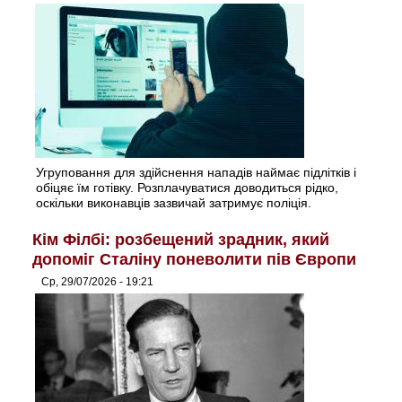
Угруповання для здійснення нападів наймає підлітків і
обіцяє їм готівку. Розплачуватися доводиться рідко,
оскільки виконавців зазвичай затримує поліція.
Кім Філбі: розбещений зрадник, який
допоміг Сталіну поневолити пів Європи
Ср, 29/07/2026 - 19:21