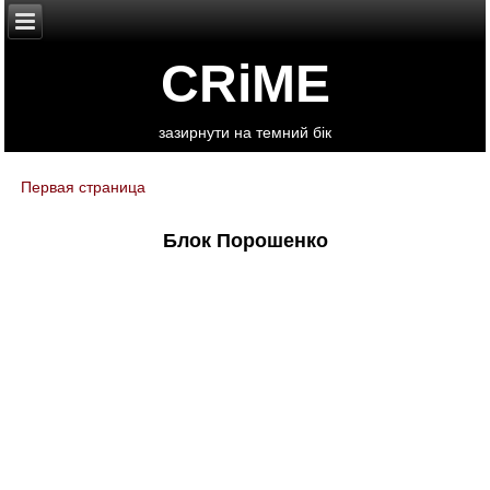
CRiME
зазирнути на темний бік
Первая страница
You are here
Блок Порошенко