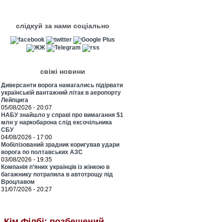
слідкуй за нами соціально
свіжі новини
Диверсанти ворога намагались підірвати
українській вантажний літак в аеропорту
Лейпцига
05/08/2026 - 20:07
НАБУ знайшло у справі про вимагання $1
млн у наркобарона слід ексочільника
СБУ
04/08/2026 - 17:00
Мобілізований зрадник коригував удари
ворога по полтавських АЗС
03/08/2026 - 19:35
Компанія п’яних українців із жінкою в
багажнику потрапила в автотрощу під
Вроцлавом
31/07/2026 - 20:27
Кім Філбі: розбещений