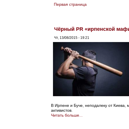
Первая страница
You are here
Чёрный PR «ирпенской мафи
Чт, 13/08/2015 - 19:21
В Ирпене и Буче, неподалеку от Киева,
активистов.
Читать больше...