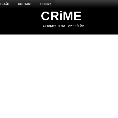
О САЙТ
КОНТАКТ
ПОШУК
CRiME
зазирнути на темний бік