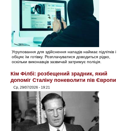
Угруповання для здійснення нападів наймає підлітків і
обіцяє їм готівку. Розплачуватися доводиться рідко,
оскільки виконавців зазвичай затримує поліція.
Кім Філбі: розбещений зрадник, який
допоміг Сталіну поневолити пів Європи
Ср, 29/07/2026 - 19:21