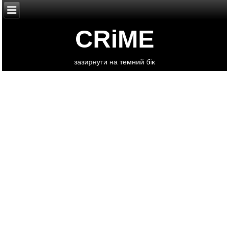
CRiME
зазирнути на темний бік