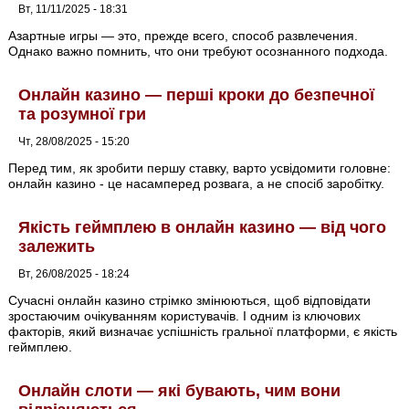
Вт, 11/11/2025 - 18:31
Азартные игры — это, прежде всего, способ развлечения.
Однако важно помнить, что они требуют осознанного подхода.
Онлайн казино — перші кроки до безпечної
та розумної гри
Чт, 28/08/2025 - 15:20
Перед тим, як зробити першу ставку, варто усвідомити головне:
онлайн казино - це насамперед розвага, а не спосіб заробітку.
Якість геймплею в онлайн казино — від чого
залежить
Вт, 26/08/2025 - 18:24
Сучасні онлайн казино стрімко змінюються, щоб відповідати
зростаючим очікуванням користувачів. І одним із ключових
факторів, який визначає успішність гральної платформи, є якість
геймплею.
Онлайн слоти — які бувають, чим вони