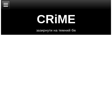
CRiME
зазирнути на темний бік