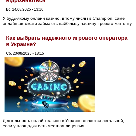
відрізняються
Вс, 24/08/2025 - 13:16
У будь-якому онлайн казино, в тому числі і в Champion, саме
онлайн автомати займають найбільшу частину ігрового контенту.
Как выбрать надежного игрового оператора
в Украине?
Сб, 23/08/2025 - 18:15
Деятельность онлайн-казино в Украине является легальной,
если у площадки есть местная лицензия.