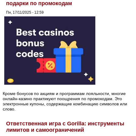
подарки по промокодам
Пн, 17/11/2025 - 12:59
Кроме бонусов по акциям и программам лояльности, многие
онлайн-казино практикуют поощрения по промокодам. Это
электронные купоны, содержащие комбинацию символов или
слово.
Ответственная игра с Gorilla: инструменты
лимитов и самоограничений