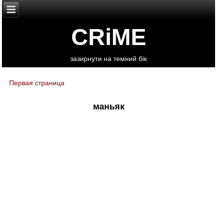
CRiME
зазирнути на темний бік
Первая страница
You are here
маньяк