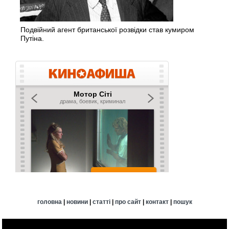
Подвійний агент британської розвідки став кумиром
Путіна.
головна
|
новини
|
статті
|
про сайт
|
контакт
|
пошук