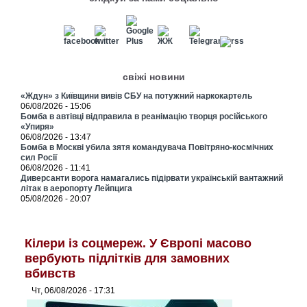
свіжі новини
«Ждун» з Київщини вивів СБУ на потужний наркокартель
06/08/2026 - 15:06
Бомба в автівці відправила в реанімацію творця російського
«Упиря»
06/08/2026 - 13:47
Бомба в Москві убила зятя командувача Повітряно-космічних
сил Росії
06/08/2026 - 11:41
Диверсанти ворога намагались підірвати українській вантажний
літак в аеропорту Лейпцига
05/08/2026 - 20:07
Кілери із соцмереж. У Європі масово
вербують підлітків для замовних
вбивств
Чт, 06/08/2026 - 17:31