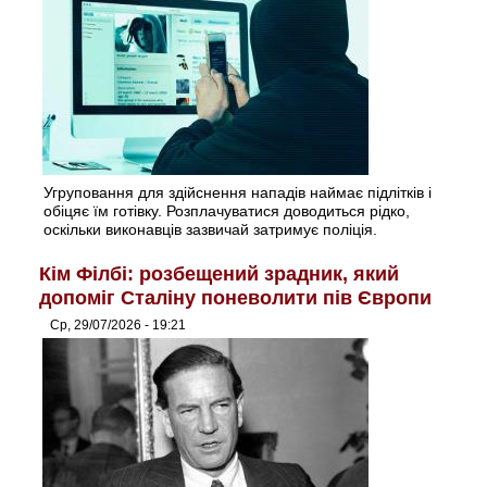
Угруповання для здійснення нападів наймає підлітків і
обіцяє їм готівку. Розплачуватися доводиться рідко,
оскільки виконавців зазвичай затримує поліція.
Кім Філбі: розбещений зрадник, який
допоміг Сталіну поневолити пів Європи
Ср, 29/07/2026 - 19:21