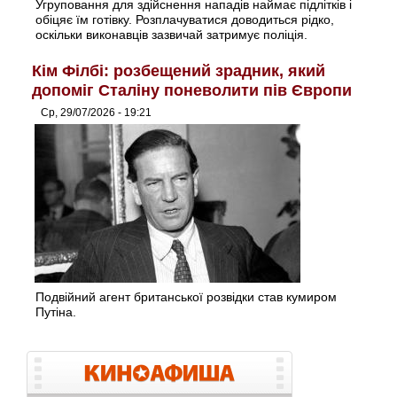
Угруповання для здійснення нападів наймає підлітків і
обіцяє їм готівку. Розплачуватися доводиться рідко,
оскільки виконавців зазвичай затримує поліція.
Кім Філбі: розбещений зрадник, який
допоміг Сталіну поневолити пів Європи
Ср, 29/07/2026 - 19:21
Подвійний агент британської розвідки став кумиром
Путіна.