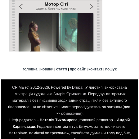
головна
|
новини
|
статті
|
про сайт
|
контакт
|
пошук
CRiME
(c) 2012-2026. Powered by
Drupal
. У логотипі використана
ілюстрація художника
Андрія Єрмоленка
. Передрук авторських
матеріалів без письмової згоди адміністрації ти/чи без активного
гіперпосилання не вітається і може переслідуватись за законом (див.
>>
обмеження
).
Шеф-редактор –
Наталія Тихомирова
, головний редактор –
Андрій
Карпінський
. Редакція і контакти
тут
. Дякуємо за те, що читаєте.
Матеріали, помічені як «реклама», «особиста думка» и тому подібне,