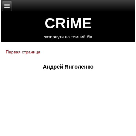
CRiME
зазирнути на темний бік
Первая страница
You are here
Андрей Янголенко