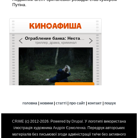
Путіна.
головна
|
новини
|
статті
|
про сайт
|
контакт
|
пошук
CRiME
(c) 2012-2026. Powered by
Drupal
. У логотипі використана
ілюстрація художника
Андрія Єрмоленка
. Передрук авторських
матеріалів без письмової згоди адміністрації ти/чи без активного