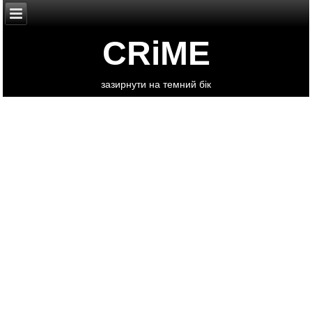
CRiME
зазирнути на темний бік