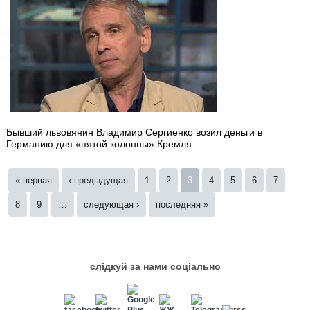
Бывший львовянин Владимир Сергиенко возил деньги в
Германию для «пятой колонны» Кремля.
Страницы
« первая
‹ предыдущая
1
2
3
4
5
6
7
8
9
…
следующая ›
последняя »
слідкуй за нами соціально