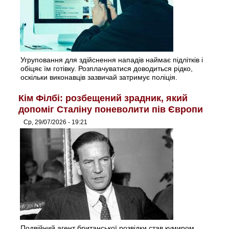
Угруповання для здійснення нападів наймає підлітків і
обіцяє їм готівку. Розплачуватися доводиться рідко,
оскільки виконавців зазвичай затримує поліція.
Кім Філбі: розбещений зрадник, який
допоміг Сталіну поневолити пів Європи
Ср, 29/07/2026 - 19:21
Подвійний агент британської розвідки став кумиром