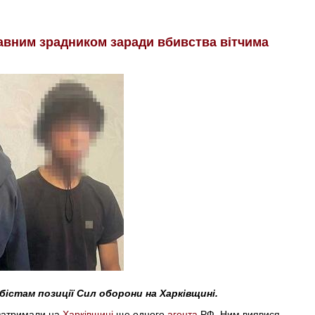
жавним зрадником заради вбивства вітчима
істам позиції Сил оборони на Харківщині.
 затримали на
Харківщині
ще одного
агента
РФ. Ним виявися