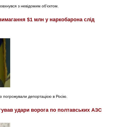
товхнувся з невідомим об’єктом.
вимагання $1 млн у наркобарона слід
ю погрожували депортацією в Росію.
гував удари ворога по полтавських АЗС