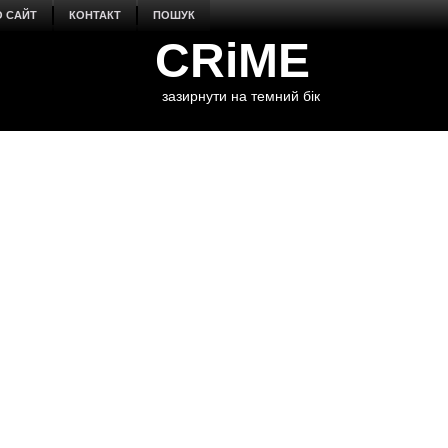
О САЙТ
КОНТАКТ
ПОШУК
CRiME
зазирнути на темний бік