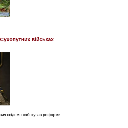
 Сухопутних військах
вич свідомо саботував реформи.