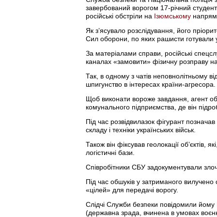
завербований ворогом 17-річний студент
російські обстріли на
Ізюмському
напрям
Як з’ясувало розслідування, його пріори
Сил оборони, по яких рашисти готували
За матеріалами справи, російські спецсл
каналах «замовити» фізичну розправу на
Так, в одному з чатів неповнолітньому ві
шпигунство в інтересах країни-агресора.
Щоб виконати вороже завдання, агент об’
комунального підприємства, де він підроб
Під час розвідвилазок фігурант позначав
складу і техніки українських військ.
Також він фіксував геолокації об’єктів, 
логістичні бази.
Співробітники СБУ задокументували злочи
Під час обшуків у затриманого вилучено 
«цілей» для передачі ворогу.
Слідчі Служби безпеки повідомили йому п
(державна зрада, вчинена в умовах воєнн