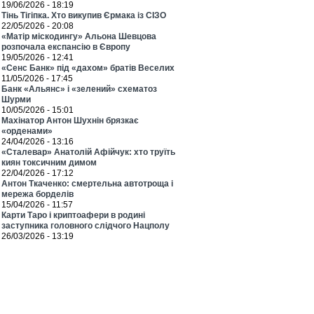
19/06/2026 - 18:19
Тінь Тігіпка. Хто викупив Єрмака із СІЗО
22/05/2026 - 20:08
«Матір міскодингу» Альона Шевцова
розпочала експансію в Європу
19/05/2026 - 12:41
«Сенс Банк» під «дахом» братів Веселих
11/05/2026 - 17:45
Банк «Альянс» і «зелений» схематоз
Шурми
10/05/2026 - 15:01
Махінатор Антон Шухнін брязкає
«орденами»
24/04/2026 - 13:16
«Сталевар» Анатолій Афійчук: хто труїть
киян токсичним димом
22/04/2026 - 17:12
Антон Ткаченко: смертельна автотроща і
мережа борделів
15/04/2026 - 11:57
Карти Таро і криптоафери в родині
заступника головного слідчого Нацполу
26/03/2026 - 13:19