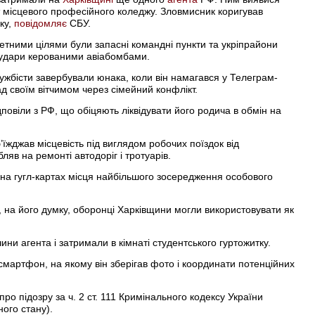
 місцевого професійного коледжу. Зловмисник коригував
ку,
повідомляє
СБУ.
тетними цілями були запасні командні пункти та укріпрайони
 удари керованими авіабомбами.
ужбісти завербували юнака, коли він намагався у Телеграм-
д своїм вітчимом через сімейний конфлікт.
дповіли з РФ, що обіцяють ліквідувати його родича в обмін на
їжджав місцевість під виглядом робочих поїздок від
ляв на ремонті автодоріг і тротуарів.
 на гугл-картах місця найбільшого зосередження особового
які, на його думку, оборонці Харківщини могли використовувати як
ни агента і затримали в кімнаті студентського гуртожитку.
смартфон, на якому він зберігав фото і координати потенційних
ро підозру за ч. 2 ст. 111 Кримінального кодексу України
ого стану).