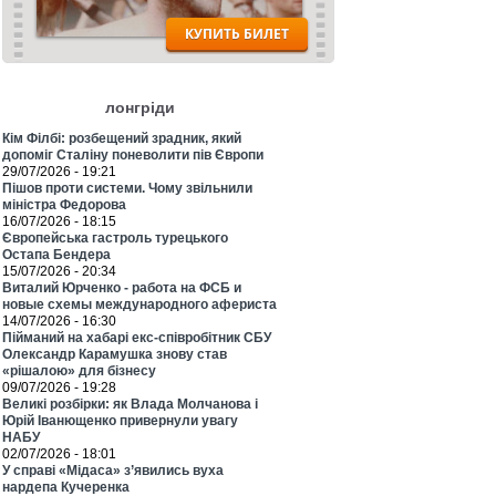
лонгріди
Кім Філбі: розбещений зрадник, який
допоміг Сталіну поневолити пів Європи
29/07/2026 - 19:21
Пішов проти системи. Чому звільнили
міністра Федорова
16/07/2026 - 18:15
Європейська гастроль турецького
Остапа Бендера
15/07/2026 - 20:34
Виталий Юрченко - работа на ФСБ и
новые схемы международного афериста
14/07/2026 - 16:30
Пійманий на хабарі екс-співробітник СБУ
Олександр Карамушка знову став
«рішалою» для бізнесу
09/07/2026 - 19:28
Великі розбірки: як Влада Молчанова і
Юрій Іванющенко привернули увагу
НАБУ
02/07/2026 - 18:01
У справі «Мідаса» з’явились вуха
нардепа Кучеренка