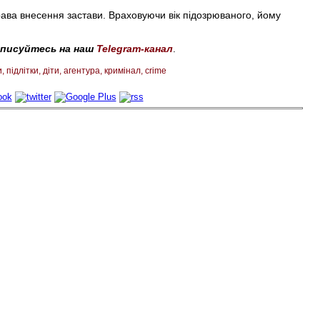
ава внесення застави. Враховуючи вік підозрюваного, йому
дписуйтесь на наш
Telegram-канал
.
и
підлітки
діти
агентура
кримінал
crime