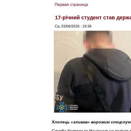
Первая страница
You are here
17-річний студент став дер
Ср, 03/06/2026 - 19:38
Хлопець «зливав» ворожим спецслужб
Служба безпеки та Національна поліція