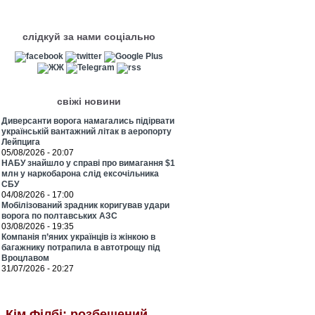
слідкуй за нами соціально
свіжі новини
Диверсанти ворога намагались підірвати
українській вантажний літак в аеропорту
Лейпцига
05/08/2026 - 20:07
НАБУ знайшло у справі про вимагання $1
млн у наркобарона слід ексочільника
СБУ
04/08/2026 - 17:00
Мобілізований зрадник коригував удари
ворога по полтавських АЗС
03/08/2026 - 19:35
Компанія п’яних українців із жінкою в
багажнику потрапила в автотрощу під
Вроцлавом
31/07/2026 - 20:27
Кім Філбі: розбещений