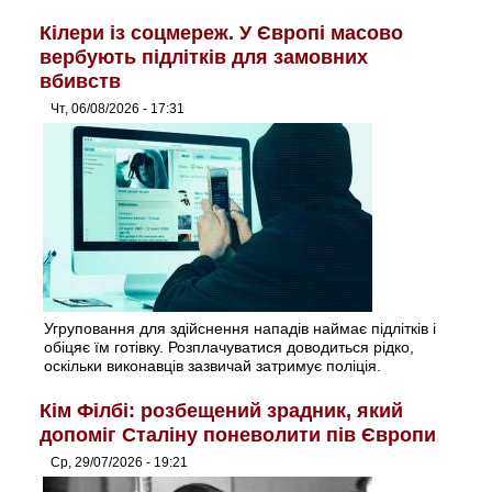
Кілери із соцмереж. У Європі масово
вербують підлітків для замовних
вбивств
Чт, 06/08/2026 - 17:31
Угруповання для здійснення нападів наймає підлітків і
обіцяє їм готівку. Розплачуватися доводиться рідко,
оскільки виконавців зазвичай затримує поліція.
Кім Філбі: розбещений зрадник, який
допоміг Сталіну поневолити пів Європи
Ср, 29/07/2026 - 19:21