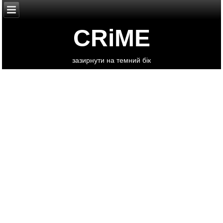
CRiME
зазирнути на темний бік