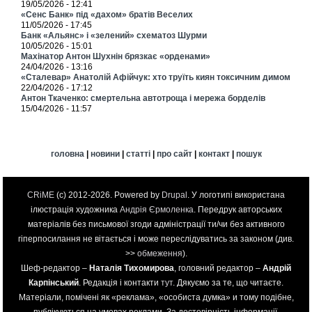
19/05/2026 - 12:41
«Сенс Банк» під «дахом» братів Веселих
11/05/2026 - 17:45
Банк «Альянс» і «зелений» схематоз Шурми
10/05/2026 - 15:01
Махінатор Антон Шухнін брязкає «орденами»
24/04/2026 - 13:16
«Сталевар» Анатолій Афійчук: хто труїть киян токсичним димом
22/04/2026 - 17:12
Антон Ткаченко: смертельна автотроща і мережа борделів
15/04/2026 - 11:57
головна
|
новини
|
статті
|
про сайт
|
контакт
|
пошук
CRiME
(c) 2012-2026. Powered by
Drupal
. У логотипі використана
ілюстрація художника
Андрія Єрмоленка
. Передрук авторських
матеріалів без письмової згоди адміністрації ти/чи без активного
гіперпосилання не вітається і може переслідуватись за законом (див.
>>
обмеження
).
Шеф-редактор –
Наталія Тихомирова
, головний редактор –
Андрій
Карпінський
. Редакція і контакти
тут
. Дякуємо за те, що читаєте.
Матеріали, помічені як «реклама», «особиста думка» и тому подібне,