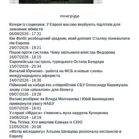
лонгріди
Кілери із соцмереж. У Європі масово вербують підлітків для
замовних вбивств
06/08/2026 - 17:31
Кім Філбі: розбещений зрадник, який допоміг Сталіну поневолити
пів Європи
29/07/2026 - 19:21
Пішов проти системи. Чому звільнили міністра Федорова
16/07/2026 - 18:15
Європейська гастроль турецького Остапа Бендера
15/07/2026 - 20:34
Виталий Юрченко - работа на ФСБ и новые схемы
международного афериста
14/07/2026 - 16:30
Пійманий на хабарі екс-співробітник СБУ Олександр Карамушка
знову став «рішалою» для бізнесу
09/07/2026 - 19:28
Великі розбірки: як Влада Молчанова і Юрій Іванющенко
привернули увагу НАБУ
02/07/2026 - 18:01
У справі «Мідаса» з’явились вуха нардепа Кучеренка
19/06/2026 - 18:19
Тінь Тігіпка. Хто викупив Єрмака із СІЗО
22/05/2026 - 20:08
«Матір міскодингу» Альона Шевцова розпочала експансію в
Європу