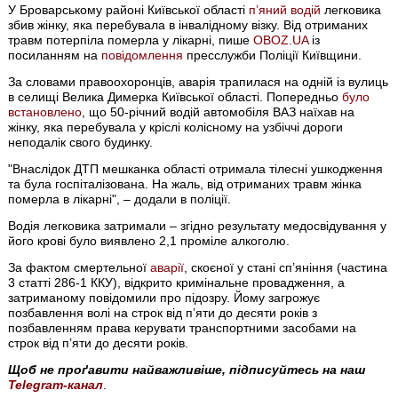
У Броварському районі Київської області
п’яний водій
легковика
збив жінку, яка перебувала в інвалідному візку. Від отриманих
травм потерпіла померла у лікарні, пише
OBOZ.UA
із
посиланням на
повідомлення
пресслужби Поліції Київщини.
За словами правоохоронців, аварія трапилася на одній із вулиць
в селищі Велика Димерка Київської області. Попередньо
було
встановлено
, що 50-річний водій автомобіля ВАЗ наїхав на
жінку, яка перебувала у кріслі колісному на узбіччі дороги
неподалік свого будинку.
"Внаслідок ДТП мешканка області отримала тілесні ушкодження
та була госпіталізована. На жаль, від отриманих травм жінка
померла в лікарні", – додали в поліції.
Водія легковика затримали – згідно результату медосвідування у
його крові було виявлено 2,1 проміле алкоголю.
За фактом смертельної
аварії
, скоєної у стані сп’яніння (частина
3 статті 286-1 ККУ), відкрито кримінальне провадження, а
затриманому повідомили про підозру. Йому загрожує
позбавлення волі на строк від п’яти до десяти років з
позбавленням права керувати транспортними засобами на
строк від п’яти до десяти років.
Щоб не проґавити найважливіше, підписуйтесь на наш
Telegram-канал
.