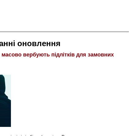
анні оновлення
і масово вербують підлітків для замовних