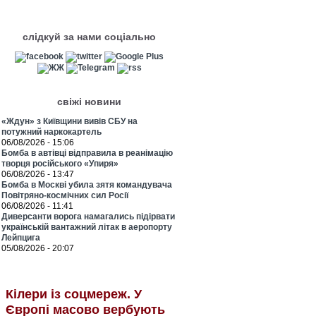
слідкуй за нами соціально
свіжі новини
«Ждун» з Київщини вивів СБУ на
потужний наркокартель
06/08/2026 - 15:06
Бомба в автівці відправила в реанімацію
творця російського «Упиря»
06/08/2026 - 13:47
Бомба в Москві убила зятя командувача
Повітряно-космічних сил Росії
06/08/2026 - 11:41
Диверсанти ворога намагались підірвати
українській вантажний літак в аеропорту
Лейпцига
05/08/2026 - 20:07
Кілери із соцмереж. У
Європі масово вербують