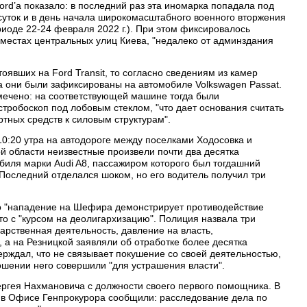
d’а показало: в последний раз эта иномарка попадала под
уток и в день начала широкомасштабного военного вторжения
иоде 22-24 февраля 2022 г.). При этом фиксировалось
 местах центральных улиц Киева, "недалеко от админздания
тоявших на Ford Transit, то согласно сведениям из камер
да они были зафиксированы на автомобиле Volkswagen Passat.
мечено: на соответствующей машине тогда были
тробоскоп под лобовым стеклом, "что дает основания считать
тных средств к силовым структурам".
 10:20 утра на автодороге между поселками Ходосовка и
 области неизвестные произвели почти два десятка
обиля марки Audi A8, пассажиром которого был тогдашний
оследний отделался шоком, но его водитель получил три
то "нападение на Шефира демонстрирует противодействие
это с "курсом на деолигархизацию". Полиция назвала три
арственная деятельность, давление на власть,
 а на Резницкой заявляли об отработке более десятка
рждал, что не связывает покушение со своей деятельностью,
ошении него совершили "для устрашения власти".
ергея Нахмановича с должности своего первого помощника. В
 " в Офисе Генпрокурора сообщили: расследование дела по