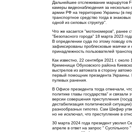
Дальнейшее отслеживание маршрутов For
камеры видеонаблюдения за несколько с
армии РФ на территорию Украины (в пер
транспортное средство тогда в знаковых
одной из силовых структур".
Что же касается "мотономеров", ранее с
"Безопасного города" 18 марта 2023 го
В определении суда по этому поводу от
зафиксированы проблесковые маячки и с
принадлежность пользователей транспор
Как известно, 22 сентября 2021 г. около
Кременище Обуховского района Киевской
выстрелов из автомата в сторону автом
первый помощник президента Украины. П
пулевых ранения.
В Офисе президента тогда отмечали, ч
политике главы государства" и связали 
версии совершения преступления (госуд
дестабилизация политической ситуации),
разнообразных гипотез. Сам Шефир утве
но не исключал, что преступление в отн
30 марта 2024 года президент уволил С
апреле в ответ на запрос " Суспільного