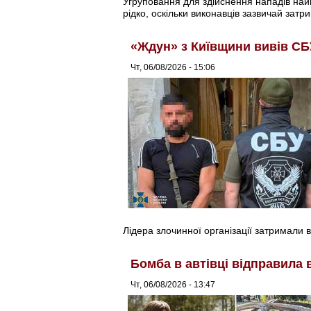
Угруповання для здійснення нападів найма
рідко, оскільки виконавців зазвичай затри
«Ждун» з Київщини вивів СБ
Чт, 06/08/2026 - 15:06
Лідера злочинної організації затримали в
Бомба в автівці відправила 
Чт, 06/08/2026 - 13:47