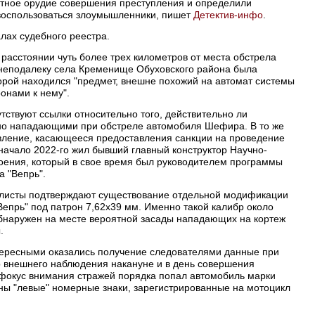
тное орудие совершения преступления и определили
 воспользоваться злоумышленники, пишет
Детектив-инфо
.
лах судебного реестра.
а расстоянии чуть более трех километров от места обстрела
неподалеку села Кременище Обуховского района была
орой находился "предмет, внешне похожий на автомат системы
онами к нему".
утствуют ссылки относительно того, действительно ли
но нападающими при обстреле автомобиля Шефира. В то же
овление, касающееся предоставления санкции на проведение
 начало 2022-го жил бывший главный конструктор Научно-
оения, который в свое время был руководителем программы
а "Вепрь".
алисты подтверждают существование отдельной модификации
Вепрь" под патрон 7,62х39 мм. Именно такой калибр около
обнаружен на месте вероятной засады нападающих на кортеж
.
тересными оказались получение следователями данные при
р внешнего наблюдения накануне и в день совершения
фокус внимания стражей порядка попал автомобиль марки
ены "левые" номерные знаки, зарегистрированные на мотоцикл