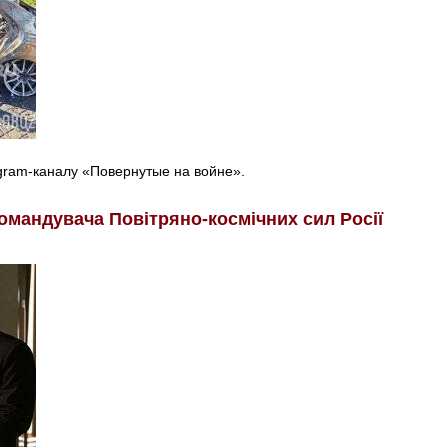
egram-каналу «Повернутые на войне».
омандувача Повітряно-космічних сил Росії