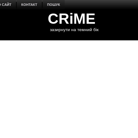
О САЙТ
КОНТАКТ
ПОШУК
CRiME
зазирнути на темний бік