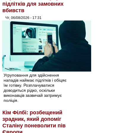
підлітків для замовних
вбивств
Чт, 06/08/2026 - 17:31
Угруповання для здійснення
нападів наймає підлітків і обіцяє
їм готівку. Розплачуватися
доводиться рідко, оскільки
виконавців зазвичай затримує
поліція.
Кім Філбі: розбещений
зрадник, який допоміг
Сталіну поневолити пів
Європи