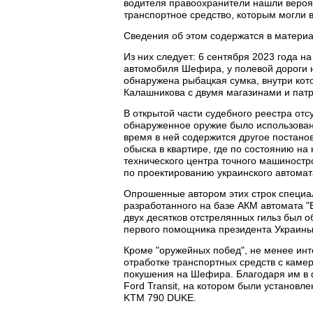
водителя правоохранители нашли вероя
транспортное средство, которым могли
Сведения об этом содержатся в материа
Из них следует: 6 сентября 2023 года н
автомобиля Шефира, у полевой дороги 
обнаружена рыбацкая сумка, внутри кот
Калашникова с двумя магазинами и патр
В открытой части судебного реестра отс
обнаруженное оружие было использова
время в ней содержится другое постан
обыска в квартире, где по состоянию на
технического центра точного машиностр
по проектированию украинского автомат
Опрошенные автором этих строк специ
разработанного на базе АКМ автомата "
двух десятков отстрелянных гильз был 
первого помощника президента Украины
Кроме "оружейных побед", не менее ин
отработке транспортных средств с каме
покушения на Шефира. Благодаря им в 
Ford Transit, на котором были установл
KTM 790 DUKE.