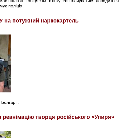
є підлітків і обіцяє їм готівку. Розплачуватися доводиться
мує поліція.
У на потужний наркокартель
 Болгарії.
в реанімацію творця російського «Упиря»