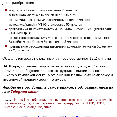
для приобретения:
квартиры в Киеве стоимостью около 3 млн грн;
земельного участка в Киеве свыше 51 тыс. грн;
автомобиля Lexus RX 350 стоимостью около 1 млн грн;
мотоцикла Yamaha MT 09 стоимостью 50 тыс. грн;
привлечение на криптовалютный кошелек 55 тыс. USDT (эквивалент
2,035 млн грн);
оплаты товаров/работ/услуг для строительства пляжного комплекса с
бассейном под Киевом более чем на 3 млн грн;
превышение расходов над законными доходами экс-жены более чем
на 2,8 млн грн.
Общая стоимость незаконных активов составляет 12,2 млн. грн.
НАПК предоставило запрос по пояснению доходов. В ответ
получило сообщение, что экс-сотрудник полиции не знает
ничего о криптокошельке, а отношения к пляжному комплексу и
упомянутой недвижимости не имеет.
Чтобы не пропустить самое важное, подписывайтесь на
наш
Telegram-канал
.
Нацполіція
киберполиция
криптовалюта
криптовалюти
корупція
tags:
суспільство
ДБР
розкіш
кримінал
авто
нерухомість
НАЗК
USDT
незаконное обогащение
crime