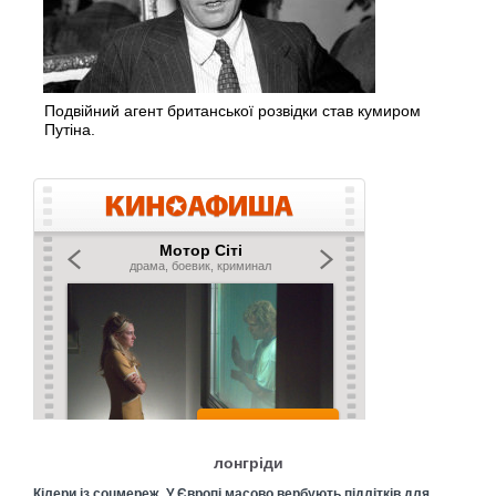
Подвійний агент британської розвідки став кумиром
Путіна.
лонгріди
Кілери із соцмереж. У Європі масово вербують підлітків для