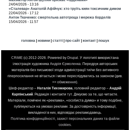
24/04/2026 - 13:16
«Сталевар» Анатолій Афійчук: хто труїть киян токсичним димом
22/04/2026 - 17:12
Антон Ткаченко: смертельна автотроща і мережа борделів
15/04/2026 - 11:57
головна
|
новини
|
статті
|
про сайт
|
контакт
|
пошук
CRiME
(c) 2012-2026. Powered by
Drupal
. У логотипі використана
ілюстрація художника
Андрія Єрмоленка
. Передрук авторських
матеріалів без письмової згоди адміністрації ти/чи без активного
гіперпосилання не вітається і може переслідуватись за законом (див.
>>
обмеження
).
Шеф-редактор –
Наталія Тихомирова
, головний редактор –
Андрій
Карпінський
. Редакція і контакти
тут
. Дякуємо за те, що читаєте.
Матеріали, помічені як «реклама», «особиста думка» и тому подібне,
публікуються на умовах реклами. За достовірність інформації,
викладеної в них, відповідає рекламодавець.
Політика конфіденційності, захист персональних даних та файли
cookies
.