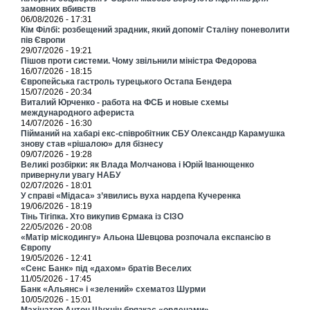
замовних вбивств
06/08/2026 - 17:31
Кім Філбі: розбещений зрадник, який допоміг Сталіну поневолити
пів Європи
29/07/2026 - 19:21
Пішов проти системи. Чому звільнили міністра Федорова
16/07/2026 - 18:15
Європейська гастроль турецького Остапа Бендера
15/07/2026 - 20:34
Виталий Юрченко - работа на ФСБ и новые схемы
международного афериста
14/07/2026 - 16:30
Пійманий на хабарі екс-співробітник СБУ Олександр Карамушка
знову став «рішалою» для бізнесу
09/07/2026 - 19:28
Великі розбірки: як Влада Молчанова і Юрій Іванющенко
привернули увагу НАБУ
02/07/2026 - 18:01
У справі «Мідаса» з’явились вуха нардепа Кучеренка
19/06/2026 - 18:19
Тінь Тігіпка. Хто викупив Єрмака із СІЗО
22/05/2026 - 20:08
«Матір міскодингу» Альона Шевцова розпочала експансію в
Європу
19/05/2026 - 12:41
«Сенс Банк» під «дахом» братів Веселих
11/05/2026 - 17:45
Банк «Альянс» і «зелений» схематоз Шурми
10/05/2026 - 15:01
Махінатор Антон Шухнін брязкає «орденами»