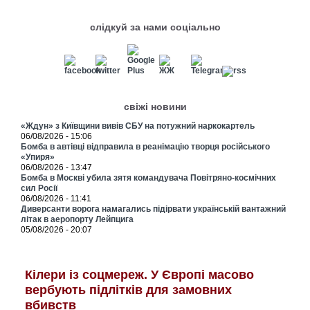
слідкуй за нами соціально
свіжі новини
«Ждун» з Київщини вивів СБУ на потужний наркокартель
06/08/2026 - 15:06
Бомба в автівці відправила в реанімацію творця російського
«Упиря»
06/08/2026 - 13:47
Бомба в Москві убила зятя командувача Повітряно-космічних
сил Росії
06/08/2026 - 11:41
Диверсанти ворога намагались підірвати українській вантажний
літак в аеропорту Лейпцига
05/08/2026 - 20:07
Кілери із соцмереж. У Європі масово
вербують підлітків для замовних
вбивств