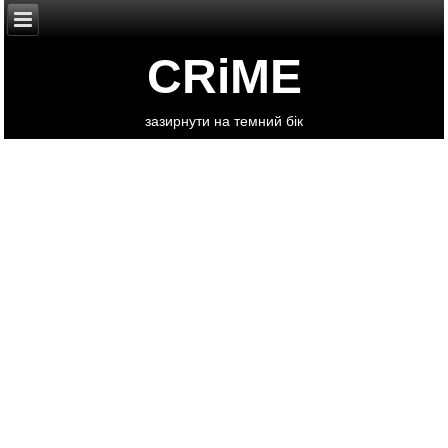
CRiME
зазирнути на темний бік