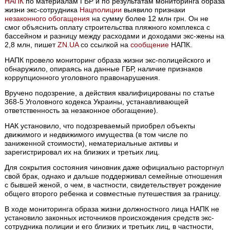
НАПК
по материалам ГБР и по результатам мониторинга образа
жизни экс-сотрудника
Нацполиции
выявило признаки
незаконного обогащения
на сумму более 12 млн грн. Он не
смог объяснить оплату строительства пляжного комплекса с
бассейном и разницу между расходами и доходами экс-жены на
2,8 млн, пишет
ZN.UA
со ссылкой на
сообщение
НАПК.
НАПК провело мониторинг образа жизни экс-полицейского и
обнаружило, опираясь на данные ГБР, наличие признаков
коррупционного уголовного правонарушения.
Вручено подозрение, а действия квалифицированы по статье
368-5 Уголовного кодекса Украины, устанавливающей
ответственность за незаконное обогащение).
НАК установило, что подозреваемый приобрел объекты
движимого и недвижимого имущества (в том числе по
заниженной стоимости), нематериальные активы и
зарегистрировал их на близких и третьих лиц.
Для сокрытия состояния чиновник даже официально расторгнул
свой брак, однако и дальше поддерживал семейные отношения
с бывшей женой, о чем, в частности, свидетельствует рождение
общего второго ребенка и совместные путешествия за границу.
В ходе мониторинга образа жизни должностного лица НАПК не
установило законных источников происхождения средств экс-
сотрудника полиции и его близких и третьих лиц, в частности,