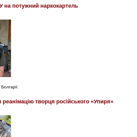
У на потужний наркокартель
 Болгарії.
в реанімацію творця російського «Упиря»