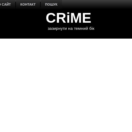
О САЙТ
КОНТАКТ
ПОШУК
CRiME
зазирнути на темний бік