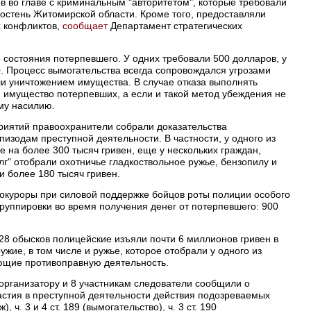
в во главе с криминальным "авторитетом", которые требовали
остень Житомирской области. Кроме того, предоставляли
х конфликтов,
сообщает
Департамент стратегических
 состояния потерпевшего. У одних требовали 500 долларов, у
0. Процесс вымогательства всегда сопровождался угрозами
и уничтожением имущества. В случае отказа выполнять
 имущество потерпевших, а если и такой метод убеждения не
му насилию.
риятий правоохранители собрали доказательства
пизодам преступной деятельности. В частности, у одного из
 на более 300 тысяч гривен, еще у нескольких граждан,
лг" отобрали охотничье гладкоствольное ружье, бензопилу и
и более 180 тысяч гривен.
рокуроры при силовой поддержке бойцов роты полиции особого
группировки во время получения денег от потерпевшего: 900
 28 обысков полицейские изъяли почти 6 миллионов гривен в
жие, в том числе и ружье, которое отобрали у одного из
ющие противоправную деятельность.
организатору и 8 участникам следователи сообщили о
частия в преступной деятельности действия подозреваемых
, ч. 3 и 4 ст. 189 (вымогательство), ч. 3 ст. 190