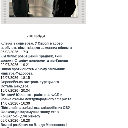
лонгріди
Кілери із соцмереж. У Європі масово
вербують підлітків для замовних вбивств
06/08/2026 - 17:31
Кім Філбі: розбещений зрадник, який
допоміг Сталіну поневолити пів Європи
29/07/2026 - 19:21
Пішов проти системи. Чому звільнили
міністра Федорова
16/07/2026 - 18:15
Європейська гастроль турецького
Остапа Бендера
15/07/2026 - 20:34
Виталий Юрченко - работа на ФСБ и
новые схемы международного афериста
14/07/2026 - 16:30
Пійманий на хабарі екс-співробітник СБУ
Олександр Карамушка знову став
«рішалою» для бізнесу
09/07/2026 - 19:28
Великі розбірки: як Влада Молчанова і