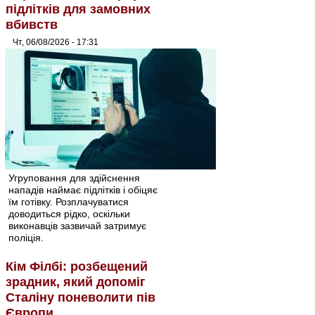
підлітків для замовних
вбивств
Чт, 06/08/2026 - 17:31
Угруповання для здійснення
нападів наймає підлітків і обіцяє
їм готівку. Розплачуватися
доводиться рідко, оскільки
виконавців зазвичай затримує
поліція.
Кім Філбі: розбещений
зрадник, який допоміг
Сталіну поневолити пів
Європи