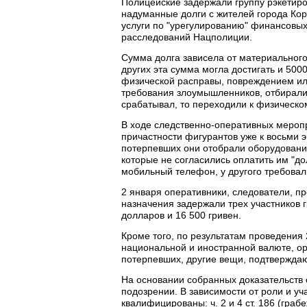
Полицейские задержали группу рэкетиро
надуманные долги с жителей города Кор
услуги по "урегулированию" финансовы
расследований Нацполиции.
Сумма долга зависела от материального
других эта сумма могла достигать и 500
физической расправы, повреждением ил
требования злоумышленников, отбирали
срабатывал, то переходили к физическо
В ходе следственно-оперативных мероп
причастности фигурантов уже к восьми э
потерпевших они отобрали оборудование
которые не согласились оплатить им "до
мобильный телефон, у другого требовал
2 января оперативники, следователи, п
назначения задержали трех участников 
долларов и 16 500 гривен.
Кроме того, по результатам проведения
национальной и иностранной валюте, ору
потерпевших, другие вещи, подтвержда
На основании собранных доказательств 
подозрении. В зависимости от роли и у
квалифицированы: ч. 2 и 4 ст. 186 (грабеж)