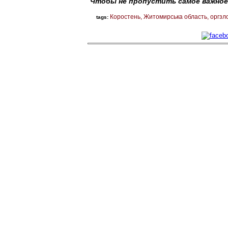
Чтобы не пропустить самое важное
Коростень
Житомирська область
оргзл
tags: