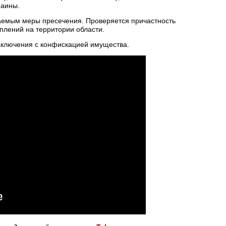
раины.
аемым меры пресечения. Проверяется причастность
плений на территории области.
заключения с конфискацией имущества.