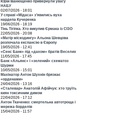
Юрій Іванющенко привернули увагу
НАБУ
02/07/2026 - 18:01
У справі «Мідаса» з’явились вуха
нардепа Кучеренка
19/06/2026 - 18:19
Тінь Тігіпка. Хто викупив Єрмака із СІЗО
22/05/2026 - 20:08
«Матір міскодингу» Альона Шевцова
розпочала експансію в Європу
19/05/2026 - 12:41
«Сенс Банк» під «дахом» братів Веселих
11/05/2026 - 17:45
Банк «Альянс» і «зелений» схематоз
Шурми
10/05/2026 - 15:01
Махінатор Антон Шухнін брязкає
«орденами»
24/04/2026 - 13:16
«Сталевар» Анатолій Афійчук: хто труїть
киян токсичним димом
22/04/2026 - 17:12
Антон Ткаченко: смертельна автотроща і
мережа борделів
15/04/2026 - 11:57