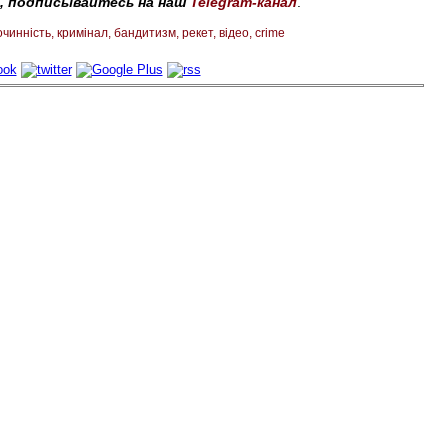
, подписывайтесь на наш
Telegram-канал
.
очинність
кримінал
бандитизм
рекет
відео
crime