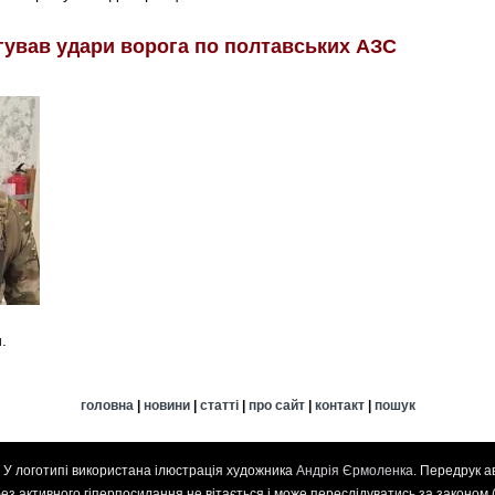
гував удари ворога по полтавських АЗС
.
головна
|
новини
|
статті
|
про сайт
|
контакт
|
пошук
. У логотипі використана ілюстрація художника
Андрія Єрмоленка
. Передрук а
 без активного гіперпосилання не вітається і може переслідуватись за законом 