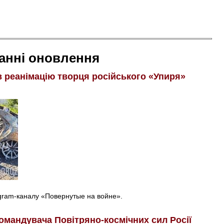
анні оновлення
в реанімацію творця російського «Упиря»
egram-каналу «Повернутые на войне».
омандувача Повітряно-космічних сил Росії