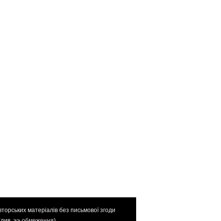
вторських матеріалів без письмової згоди
(див. >>
обмеження
).