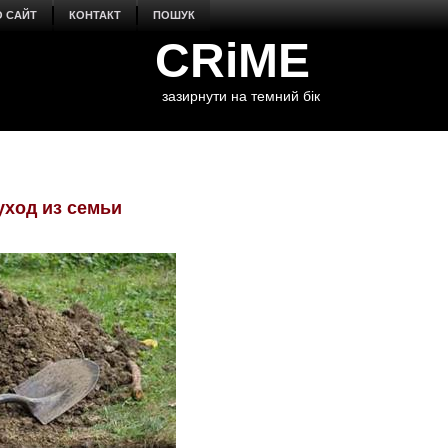
О САЙТ
КОНТАКТ
ПОШУК
CRiME
зазирнути на темний бік
уход из семьи