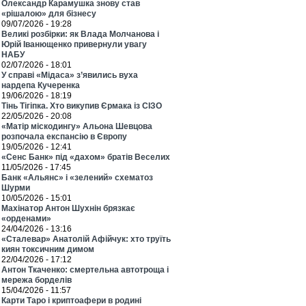
Олександр Карамушка знову став
«рішалою» для бізнесу
09/07/2026 - 19:28
Великі розбірки: як Влада Молчанова і
Юрій Іванющенко привернули увагу
НАБУ
02/07/2026 - 18:01
У справі «Мідаса» з’явились вуха
нардепа Кучеренка
19/06/2026 - 18:19
Тінь Тігіпка. Хто викупив Єрмака із СІЗО
22/05/2026 - 20:08
«Матір міскодингу» Альона Шевцова
розпочала експансію в Європу
19/05/2026 - 12:41
«Сенс Банк» під «дахом» братів Веселих
11/05/2026 - 17:45
Банк «Альянс» і «зелений» схематоз
Шурми
10/05/2026 - 15:01
Махінатор Антон Шухнін брязкає
«орденами»
24/04/2026 - 13:16
«Сталевар» Анатолій Афійчук: хто труїть
киян токсичним димом
22/04/2026 - 17:12
Антон Ткаченко: смертельна автотроща і
мережа борделів
15/04/2026 - 11:57
Карти Таро і криптоафери в родині