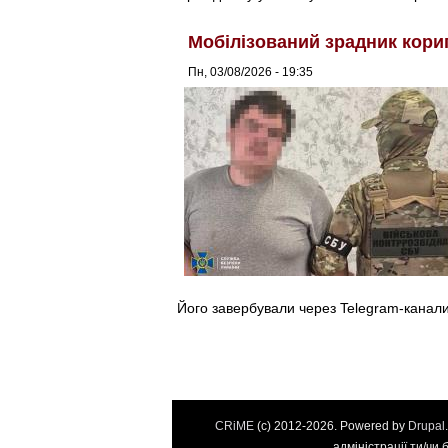
Мобілізований зрадник кори
Пн, 03/08/2026 - 19:35
Його завербували через Telegram-канали
CRiME
(c) 2012-2026. Powered by
Drupal
адміністрації ти/чи