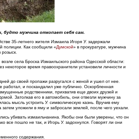
, будто мужчина откопает себя сам.
стве 35-летнего жителя Измаила Игоря У. задержали
ой полиции. Как сообщили «
Думской
» в прокуратуре, мужчина
 розыск.
 возле села Броска Измаильского района Одесской области:
рез некоторое время правоохранители установили личности и
дней до своей пропажи разругался с женой и ушел от нее.
де работал, и поскандалил уже публично. Оскорбленная
змущенные родственники, прихватив еще двоих друзей и
домой. Затолкав его в автомобиль, они отвезли мужчину за
лась мысль устроить У. символическую казнь. Вручив ему
а затем уложили в яму и забросали землей, после чего уехали.
лись убивать измаильчанина. Якобы они были уверены, что он
о все пошло не так, и Игорь У. задохнулся. Говорят ли они
еменного содержания.