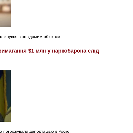
товхнувся з невідомим об’єктом.
вимагання $1 млн у наркобарона слід
ю погрожували депортацією в Росію.