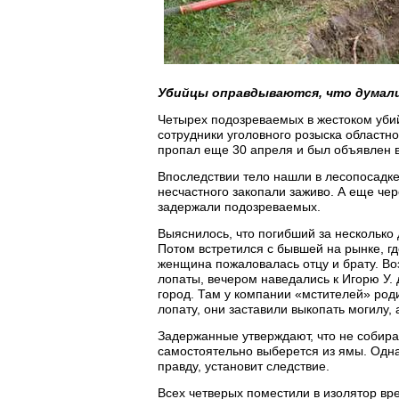
Убийцы оправдываются, что думали
Четырех подозреваемых в жестоком убий
сотрудники уголовного розыска областн
пропал еще 30 апреля и был объявлен в
Впоследствии тело нашли в лесопосадке
несчастного закопали заживо. А еще че
задержали подозреваемых.
Выяснилось, что погибший за несколько 
Потом встретился с бывшей на рынке, г
женщина пожаловалась отцу и брату. Во
лопаты, вечером наведались к Игорю У. 
город. Там у компании «мстителей» роди
лопату, они заставили выкопать могилу, 
Задержанные утверждают, что не собира
самостоятельно выберется из ямы. Однак
правду, установит следствие.
Всех четверых поместили в изолятор вр