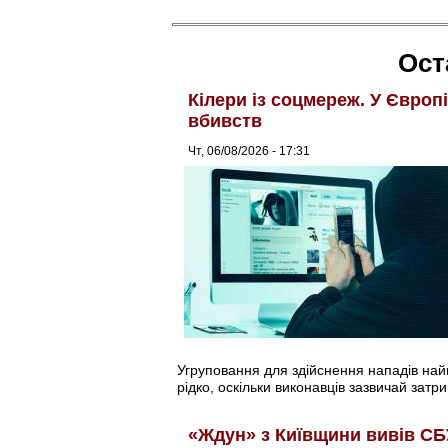
Ост
Кілери із соцмереж. У Європ
вбивств
Чт, 06/08/2026 - 17:31
Угруповання для здійснення нападів найма
рідко, оскільки виконавців зазвичай затри
«Ждун» з Київщини вивів СБ