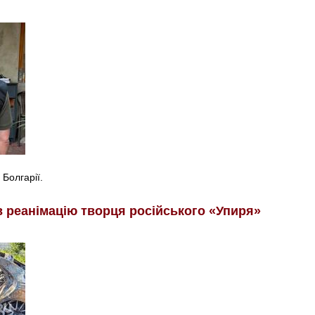
 Болгарії.
в реанімацію творця російського «Упиря»