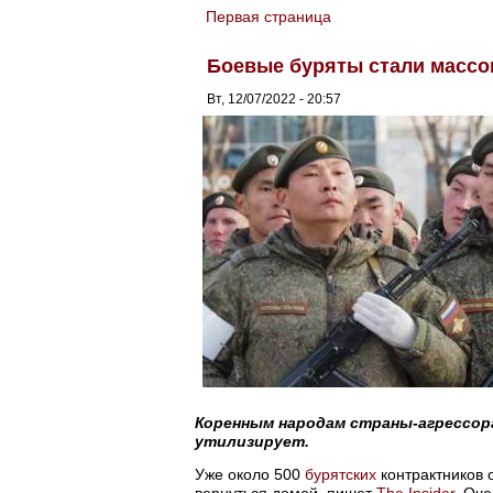
Первая страница
You are here
Боевые буряты стали массо
Вт, 12/07/2022 - 20:57
Коренным народам страны-агрессор
утилизирует.
Уже около 500
бурятских
контрактников 
вернуться домой, пишет
The Insider
. Оч