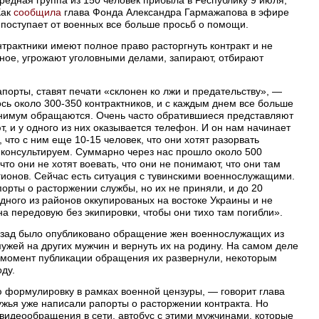
Как
сообщила
глава Фонда Александра Гармажапова в эфире
поступает от военных все больше просьб о помощи.
нтрактники имеют полное право расторгнуть контракт и не
иное, угрожают уголовными делами, запирают, отбирают
порты, ставят печати «склонен ко лжи и предательству», —
сь около 300-350 контрактников, и с каждым днем все больше
инимум обращаются. Очень часто обратившиеся представляют
ют, и у одного из них оказывается телефон. И он нам начинает
, что с ним еще 10-15 человек, что они хотят разорвать
ы консультируем. Суммарно через нас прошло около 500
 что они не хотят воевать, что они не понимают, что они там
гионов. Сейчас есть ситуация с тувинскими военнослужащими.
орты о расторжении службы, но их не приняли, и до 20
дного из районов оккупированых на востоке Украины и не
 на передовую без экипировки, чтобы они тихо там погибли».
азад было опубликовано обращение жен военнослужащих из
ужей на других мужчин и вернуть их на родину. На самом деле
в момент публикации обращения их развернули, некоторым
ду.
 формулировку в рамках военной цензуры, — говорит глава
жья уже написали рапорты о расторжении контракта. Но
 видеообращения в сети, автобус с этими мужчинами, которые