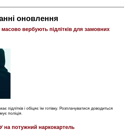
анні оновлення
і масово вербують підлітків для замовних
є підлітків і обіцяє їм готівку. Розплачуватися доводиться
мує поліція.
У на потужний наркокартель