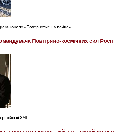
egram-каналу «Повернутые на войне».
омандувача Повітряно-космічних сил Росії
російські ЗМІ.
ь підірвати українській вантажний літак в