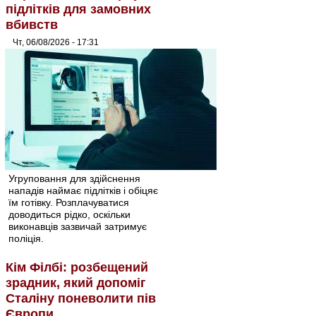
підлітків для замовних
вбивств
Чт, 06/08/2026 - 17:31
Угруповання для здійснення
нападів наймає підлітків і обіцяє
їм готівку. Розплачуватися
доводиться рідко, оскільки
виконавців зазвичай затримує
поліція.
Кім Філбі: розбещений
зрадник, який допоміг
Сталіну поневолити пів
Європи