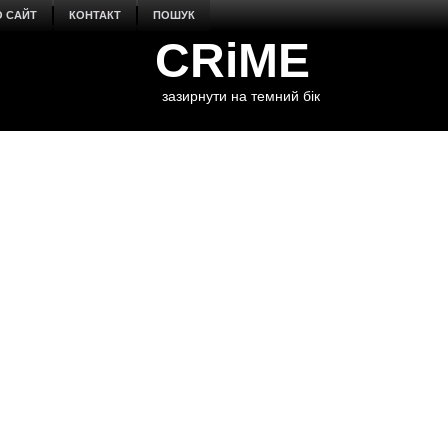
О САЙТ
КОНТАКТ
ПОШУК
CRiME
зазирнути на темний бік