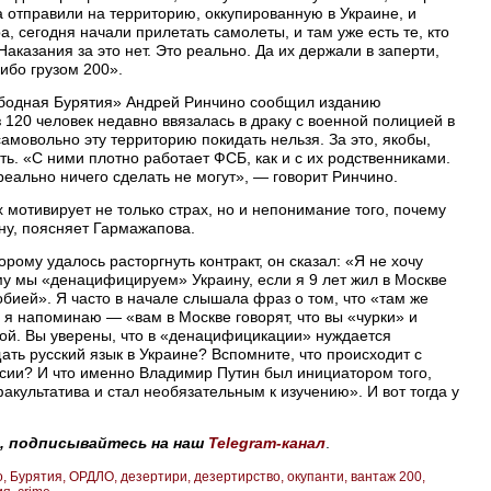
а отправили на территорию, оккупированную в Украине, и
а, сегодня начали прилетать самолеты, и там уже есть те, кто
Наказания за это нет. Это реально. Да их держали в заперти,
либо грузом 200».
ободная Бурятия» Андрей Ринчино сообщил изданию
з 120 человек недавно ввязалась в драку с военной полицией в
самовольно эту территорию покидать нельзя. За это, якобы,
ь. «С ними плотно работает ФСБ, как и с их родственниками.
еально ничего сделать не могут», — говорит Ринчино.
 мотивирует не только страх, но и непонимание того, почему
у, поясняет Гармажапова.
рому удалось расторгнуть контракт, он сказал: «Я не хочу
му мы «денацифицируем» Украину, если я 9 лет жил в Москве
бией». Я часто в начале слышала фраз о том, что «там же
 я напоминаю — «вам в Москве говорят, что вы «чурки» и
мой. Вы уверены, что в «денацифицикации» нуждается
ать русский язык в Украине? Вспомните, что происходит с
сии? И что именно Владимир Путин был инициатором того,
акультатива и стал необязательным к изучению». И вот тогда у
, подписывайтесь на наш
Telegram-канал
.
о
Бурятия
ОРДЛО
дезертири
дезертирство
окупанти
вантаж 200