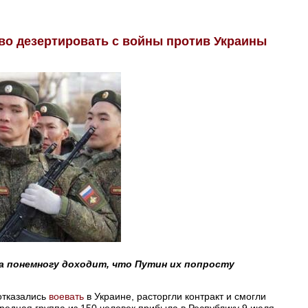
во дезертировать с войны против Украины
а понемногу доходит, что Путин их попросту
отказались
воевать
в Украине, расторгли контракт и смогли
ередная группа из 150 человек прибыла в Республику 9 июля,