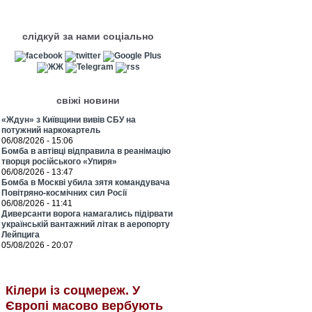
слідкуй за нами соціально
свіжі новини
«Ждун» з Київщини вивів СБУ на
потужний наркокартель
06/08/2026 - 15:06
Бомба в автівці відправила в реанімацію
творця російського «Упиря»
06/08/2026 - 13:47
Бомба в Москві убила зятя командувача
Повітряно-космічних сил Росії
06/08/2026 - 11:41
Диверсанти ворога намагались підірвати
українській вантажний літак в аеропорту
Лейпцига
05/08/2026 - 20:07
Кілери із соцмереж. У
Європі масово вербують