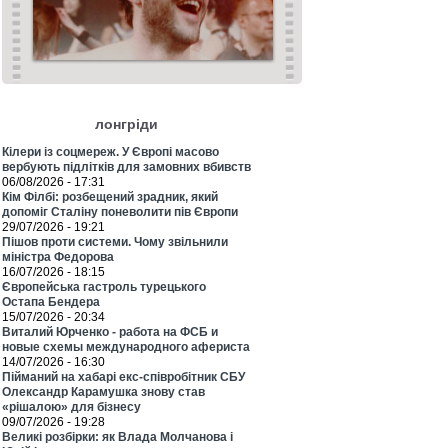
лонгріди
Кілери із соцмереж. У Європі масово
вербують підлітків для замовних вбивств
06/08/2026 - 17:31
Кім Філбі: розбещений зрадник, який
допоміг Сталіну поневолити пів Європи
29/07/2026 - 19:21
Пішов проти системи. Чому звільнили
міністра Федорова
16/07/2026 - 18:15
Європейська гастроль турецького
Остапа Бендера
15/07/2026 - 20:34
Виталий Юрченко - работа на ФСБ и
новые схемы международного афериста
14/07/2026 - 16:30
Пійманий на хабарі екс-співробітник СБУ
Олександр Карамушка знову став
«рішалою» для бізнесу
09/07/2026 - 19:28
Великі розбірки: як Влада Молчанова і