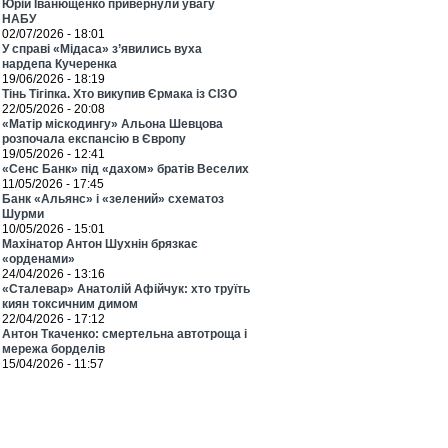
Юрій Іванющенко привернули увагу
НАБУ
02/07/2026 - 18:01
У справі «Мідаса» з’явились вуха
нардепа Кучеренка
19/06/2026 - 18:19
Тінь Тігіпка. Хто викупив Єрмака із СІЗО
22/05/2026 - 20:08
«Матір міскодингу» Альона Шевцова
розпочала експансію в Європу
19/05/2026 - 12:41
«Сенс Банк» під «дахом» братів Веселих
11/05/2026 - 17:45
Банк «Альянс» і «зелений» схематоз
Шурми
10/05/2026 - 15:01
Махінатор Антон Шухнін брязкає
«орденами»
24/04/2026 - 13:16
«Сталевар» Анатолій Афійчук: хто труїть
киян токсичним димом
22/04/2026 - 17:12
Антон Ткаченко: смертельна автотроща і
мережа борделів
15/04/2026 - 11:57