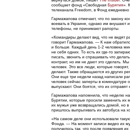
сообщает фонд «Свободная
Бурятия
». 
телеканала Freedom, в Фонд ежедневно 
Гармажапова отмечает, что по закону ко
воевать в Украине, однако им внушают 
телефоны, не принимают рапорты.
«Командиры делают вид, что не видят ра
говорит Гармажапова. — К нам обратило
и больше. Каждый день 1-2 человека м
не себя одних. То есть их где-то запира
писать, звонить и спрашивать что делать
контракт, но им не дают это сделать. М
человек. Это все люди, которые говорят,
делают. Также обращаются из других ре
Они еще три недели назад написали рап
человек сейчас заперты в комендатуре о
выпускают. Они боятся, что их отправят
Гармажапова напомнила, что неделю н
Бурятии, которые просили заменить их м
их мужья уже возвращались домой, но 
пришлось выпрыгивать их автобуса на хо
«На самом деле они использовали такую
Фонда. — На момент записи видео их му
получилось так, что после появления их