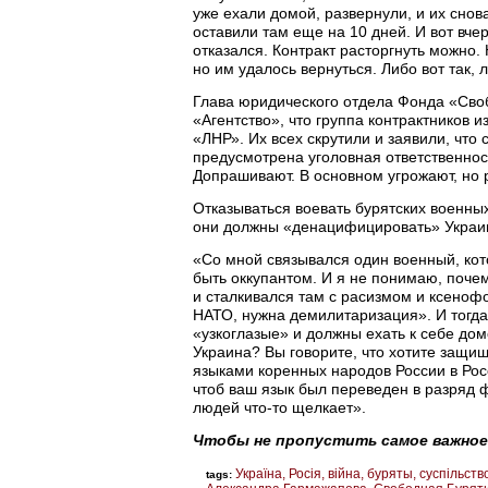
уже ехали домой, развернули, и их снов
оставили там еще на 10 дней. И вот вчер
отказался. Контракт расторгнуть можно. 
но им удалось вернуться. Либо вот так, 
Глава юридического отдела Фонда «Св
«Агентство», что группа контрактников и
«ЛНР». Их всех скрутили и заявили, что 
предусмотрена уголовная ответственност
Допрашивают. В основном угрожают, но р
Отказываться воевать бурятских военных
они должны «денацифицировать» Украин
«Со мной связывался один военный, кото
быть оккупантом. И я не понимаю, поче
и сталкивался там с расизмом и ксенофо
НАТО, нужна демилитаризация». И тогда
«узкоглазые» и должны ехать к себе до
Украина? Вы говорите, что хотите защищ
языками коренных народов России в Рос
чтоб ваш язык был переведен в разряд ф
людей что-то щелкает».
Чтобы не пропустить самое важное
Україна
Росія
війна
буряты
суспільств
tags: