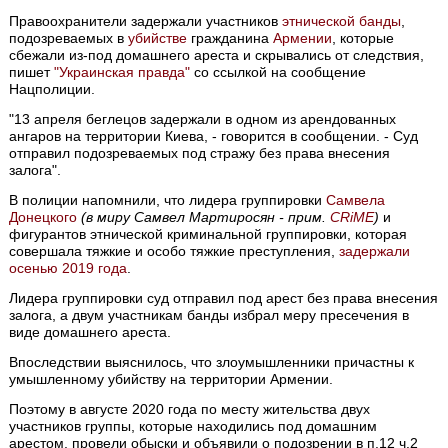
Правоохранители задержали участников
этнической банды
,
подозреваемых в
убийстве
гражданина
Армении
, которые
сбежали из-под домашнего ареста и скрывались от следствия,
пишет
"Украинская правда"
со ссылкой на сообщение
Нацполиции.
"13 апреля беглецов задержали в одном из арендованных
ангаров на территории Киева, - говорится в сообщении. - Суд
отправил подозреваемых под стражу без права внесения
залога".
В полиции напомнили, что лидера группировки
Самвела
Донецкого
(в миру Самвел Мартиросян - прим.
CRiME
)
и
фигурантов этнической криминальной группировки, которая
совершала тяжкие и особо тяжкие преступления,
задержали
осенью 2019 года
.
Лидера группировки суд отправил под арест без права внесения
залога, а двум участникам банды избрал меру пресечения в
виде домашнего ареста.
Впоследствии выяснилось, что злоумышленники причастны к
умышленному убийству на территории Армении.
Поэтому в августе 2020 года по месту жительства двух
участников группы, которые находились под домашним
арестом, провели обыски и объявили о подозрении в п.12 ч.2