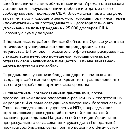
силой посадили в автомобиль и похитили. Угрожая физическим
устранением, злоумышленники требовали отдать за свою
свободу миллион долларов США. Злоумышленник в этом деле
выступил в роли хорошего знакомого, который поручился перед
«похитителями» за пострадавшего и «договорился» о его
увольнении за вознаграждение - 25 000 долларов США.
Названную сумму получил.
В Бориспольском районе Киевской области и Одессе участники
этнической группировки выполняли рейдерский захват
имущества. В Полтаве - показательно физически расправились
с владельцем нежилого помещения, который отказался
отдавать свое недвижимое имущество. В Киеве заказанной
жертве подожгли автомобиль.
Передвигались участники банды на дорогих элитных авто,
всегда при себе имели оружие. Кроме того, установлено, что
все они употребляли наркотические средства.
«Совместными, согласованными действиями, после
проведения комплекса оперативно-розыскных и следственных
мероприятий силами сотрудников внутренней безопасности и
Главного следственного управления НПУ, подразделений
стратегических расследований столичной и полтавской
полиции, руководством Национальной полиции Украины, по
процессуального согласования и руководства Генеральной
прокуратуры Украины, было принято решение о физическом