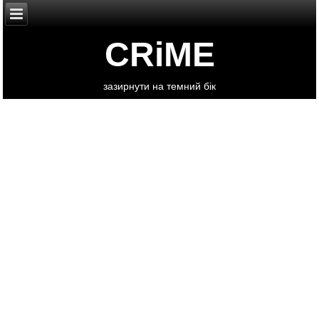
CRiME
зазирнути на темний бік