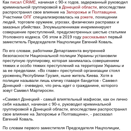
Как
писал CRiME
, начиная с 90-х годов, задержанный руководил
криминальной группировкой в ​​
Донецкой области
, впоследствии
распространил свое влияние на
Запорожье
и
Полтавщине
.
Участники
ОПГ
специализировалась на
рэкете
, похищении
людей, торговле оружием, угрозах, физических расправах и
заказных убийствах. Злоумышленникам инкриминируют
совершение преступлений, предусмотренных шестью статьями
Уголовного кодекса. Об этом в 2019 году
рассказывал
первый
заместитель Председателя Нацполиции Евгений Коваль.
По его словам, работники Департамента внутренней
безопасности Национальной полиции Украины установили
преступную группировку, которая занималась совершением
тяжких и особо тяжких преступлений на территории Украины и
за ее пределами. «Во главе» преступной организации стоял
уроженец Республики Грузия, ныне житель Киева. Хотя в
полиции называли лишь кличку главаря бандитов - Самвел
Донецкий - очевидно, что речь идет о гражданине, которого
зовут Самвел Мартиросян.
«Самвел Донецкий - самый влиятельный мафиози, как он лично
себя называл, начиная с 90-х, руководил криминальной
группировкой в ​​Донецкой области, впоследствии распространил
свое влияние на Запорожье и Полтавщине», - рассказал
Евгений Коваль.
По словам первого заместителя Председателя Нацполиции,