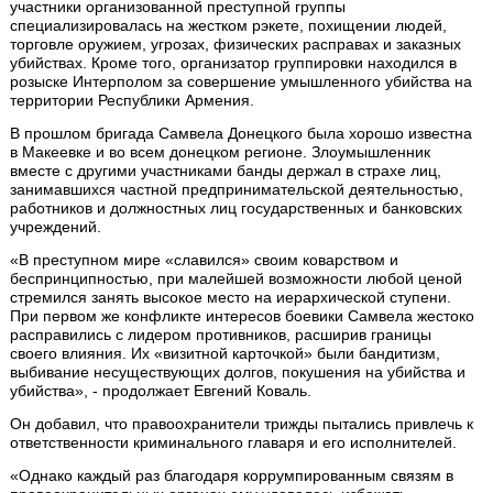
участники организованной преступной группы
специализировалась на жестком рэкете, похищении людей,
торговле оружием, угрозах, физических расправах и заказных
убийствах. Кроме того, организатор группировки находился в
розыске Интерполом за совершение умышленного убийства на
территории Республики Армения.
В прошлом бригада Самвела Донецкого была хорошо известна
в Макеевке и во всем донецком регионе. Злоумышленник
вместе с другими участниками банды держал в страхе лиц,
занимавшихся частной предпринимательской деятельностью,
работников и должностных лиц государственных и банковских
учреждений.
«В преступном мире «славился» своим коварством и
беспринципностью, при малейшей возможности любой ценой
стремился занять высокое место на иерархической ступени.
При первом же конфликте интересов боевики Самвела жестоко
расправились с лидером противников, расширив границы
своего влияния. Их «визитной карточкой» были бандитизм,
выбивание несуществующих долгов, покушения на убийства и
убийства», - продолжает Евгений Коваль.
Он добавил, что правоохранители трижды пытались привлечь к
ответственности криминального главаря и его исполнителей.
«Однако каждый раз благодаря коррумпированным связям в