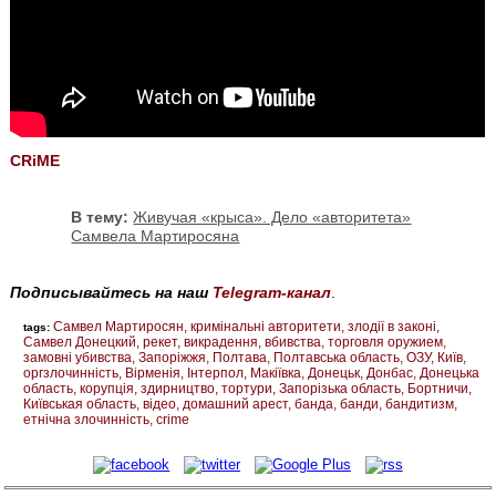
CRiME
В тему:
Живучая «крыса». Дело «авторитета»
Самвела Мартиросяна
Подписывайтесь на наш
Telegram-канал
.
Самвел Мартиросян
кримінальні авторитети
злодії в законі
tags:
Самвел Донецкий
рекет
викрадення
вбивства
торговля оружием
замовні убивства
Запоріжжя
Полтава
Полтавська область
ОЗУ
Київ
оргзлочинність
Вірменія
Інтерпол
Макіївка
Донецьк
Донбас
Донецька
область
корупція
здирництво
тортури
Запорізька область
Бортничи
Київськая область
відео
домашний арест
банда
банди
бандитизм
етнічна злочинність
crime