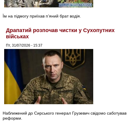
Їм на підмогу приїхав п’яний брат водія.
Драпатий розпочав чистки у Сухопутних
військах
Пт, 31/07/2026 - 15:37
Наближений до Сирського генерал Грузевич свідомо саботував
реформи.