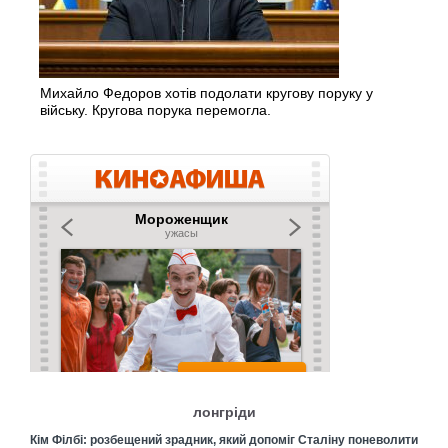
Михайло Федоров хотів подолати кругову поруку у
війську. Кругова порука перемогла.
лонгріди
Кім Філбі: розбещений зрадник, який допоміг Сталіну поневолити