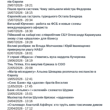
пів Європи
29/07/2026 - 19:21
Пішов проти системи. Чому звільнили міністра Федорова
16/07/2026 - 18:15
Європейська гастроль турецького Остапа Бендера
15/07/2026 - 20:34
Виталий Юрченко - работа на ФСБ и новые схемы
международного афериста
14/07/2026 - 16:30
Пійманий на хабарі екс-співробітник СБУ Олександр Карамушка
знову став «рішалою» для бізнесу
09/07/2026 - 19:28
Великі розбірки: як Влада Молчанова і Юрій Іванющенко
привернули увагу НАБУ
02/07/2026 - 18:01
У справі «Мідаса» з’явились вуха нардепа Кучеренка
19/06/2026 - 18:19
Тінь Тігіпка. Хто викупив Єрмака із СІЗО
22/05/2026 - 20:08
«Матір міскодингу» Альона Шевцова розпочала експансію в
Європу
19/05/2026 - 12:41
«Сенс Банк» під «дахом» братів Веселих
11/05/2026 - 17:45
Банк «Альянс» і «зелений» схематоз Шурми
10/05/2026 - 15:01
Махінатор Антон Шухнін брязкає «орденами»
24/04/2026 - 13:16
«Сталевар» Анатолій Афійчук: хто труїть киян токсичним димом
22/04/2026 - 17:12