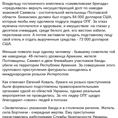
Владельцу гостиничного комплекса «самвеловская бригада»
«предъявила» вернуть несуществующий долг по наводке
знакомой Самвела - состоятельной жительницы Полтавской
области. Бизнесмен должен был отдать 84 000 долларов США,
которые якобы ему одолжила подруга лидера ОПГ. За отказ
мужчина поплатился и здоровьем, и имуществом: на глазах у
десятков очевидцев, среди белого дня, его жестоко избили,
переломав ноги. А потом заставили продать подставному лицу
свой отель и отдать вырученные средства - 73 000 долларов
США.
Меньше повезло еще одному человеку - бывшему сожителю той
же наводчице. 48-летнего уроженца Армении, жителя
Полтавщины, Самвел и двое ближайших участников банды
убили на территории Республики Армения. За совершение этого
группового преступления фигуранты находились в
международном розыске Интерполом.
Как отмечает Евгений Коваль, бумаги на розыск преступников
были формально подготовлены правоохранительными
органами одной из областей Украины, однако реальные
мероприятия не проводились. За что лидер ОПГ щедро
благодарил «своих» людей в погонах.
«Засветилась» указанная банда и в столичном регионе. Житель
села Бортничи - очередная жертва. Ему преступники
представились работниками Службы безопасности Украины,