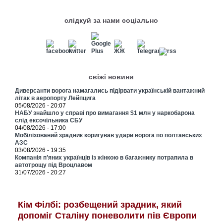
слідкуй за нами соціально
свіжі новини
Диверсанти ворога намагались підірвати українській вантажний
літак в аеропорту Лейпцига
05/08/2026 - 20:07
НАБУ знайшло у справі про вимагання $1 млн у наркобарона
слід ексочільника СБУ
04/08/2026 - 17:00
Мобілізований зрадник коригував удари ворога по полтавських
АЗС
03/08/2026 - 19:35
Компанія п’яних українців із жінкою в багажнику потрапила в
автотрощу під Вроцлавом
31/07/2026 - 20:27
Кім Філбі: розбещений зрадник, який
допоміг Сталіну поневолити пів Європи