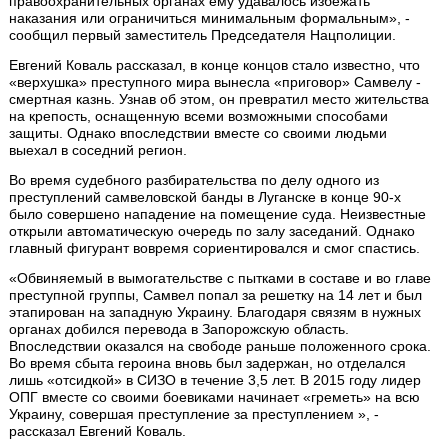
правоохранительных органах ему удавалось избежать
наказания или ограничиться минимальным формальным», -
сообщил первый заместитель Председателя Нацполиции.
Евгений Коваль рассказал, в конце концов стало известно, что
«верхушка» преступного мира вынесла «приговор» Самвелу -
смертная казнь. Узнав об этом, он превратил место жительства
на крепость, оснащенную всеми возможными способами
защиты. Однако впоследствии вместе со своими людьми
выехал в соседний регион.
Во время судебного разбирательства по делу одного из
преступлений самвеловской банды в Луганске в конце 90-х
было совершено нападение на помещение суда. Неизвестные
открыли автоматическую очередь по залу заседаний. Однако
главный фигурант вовремя сориентировался и смог спастись.
«Обвиняемый в вымогательстве с пытками в составе и во главе
преступной группы, Самвел попал за решетку на 14 лет и был
этапирован на западную Украину. Благодаря связям в нужных
органах добился перевода в Запорожскую область.
Впоследствии оказался на свободе раньше положенного срока.
Во время сбыта героина вновь был задержан, но отделался
лишь «отсидкой» в СИЗО в течение 3,5 лет. В 2015 году лидер
ОПГ вместе со своими боевиками начинает «греметь» на всю
Украину, совершая преступление за преступлением », -
рассказал Евгений Коваль.