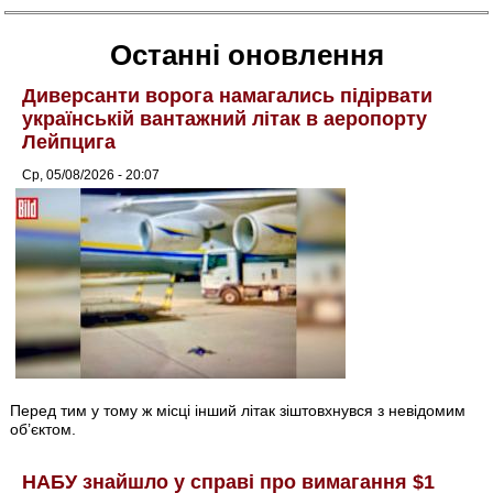
Останні оновлення
Диверсанти ворога намагались підірвати
українській вантажний літак в аеропорту
Лейпцига
Ср, 05/08/2026 - 20:07
Перед тим у тому ж місці інший літак зіштовхнувся з невідомим
об’єктом.
НАБУ знайшло у справі про вимагання $1