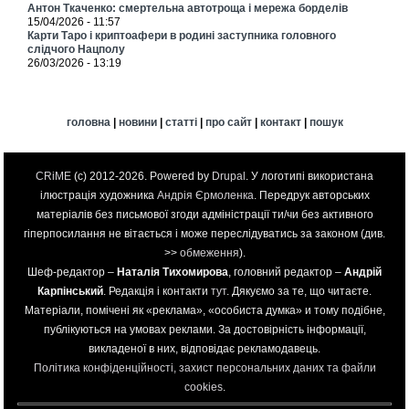
Антон Ткаченко: смертельна автотроща і мережа борделів
15/04/2026 - 11:57
Карти Таро і криптоафери в родині заступника головного
слідчого Нацполу
26/03/2026 - 13:19
головна
|
новини
|
статті
|
про сайт
|
контакт
|
пошук
CRiME
(c) 2012-2026. Powered by
Drupal
. У логотипі використана
ілюстрація художника
Андрія Єрмоленка
. Передрук авторських
матеріалів без письмової згоди адміністрації ти/чи без активного
гіперпосилання не вітається і може переслідуватись за законом (див.
>>
обмеження
).
Шеф-редактор –
Наталія Тихомирова
, головний редактор –
Андрій
Карпінський
. Редакція і контакти
тут
. Дякуємо за те, що читаєте.
Матеріали, помічені як «реклама», «особиста думка» и тому подібне,
публікуються на умовах реклами. За достовірність інформації,
викладеної в них, відповідає рекламодавець.
Політика конфіденційності, захист персональних даних та файли
cookies
.