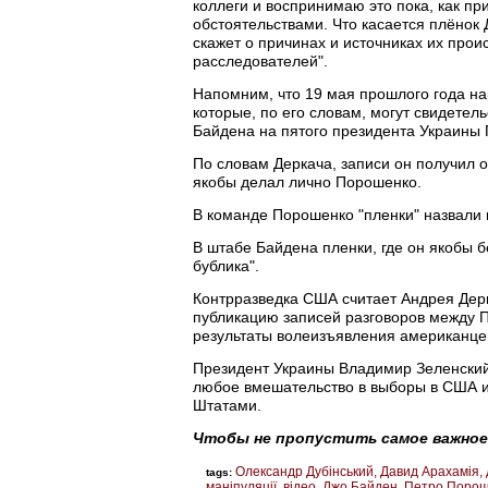
коллеги и воспринимаю это пока, как п
обстоятельствами. Что касается плёнок 
скажет о причинах и источниках их про
расследователей".
Напомним, что 19 мая прошлого года н
которые, по его словам, могут свидете
Байдена на пятого президента Украины
По словам Деркача, записи он получил о
якобы делал лично Порошенко.
В команде Порошенко "пленки" назвали
В штабе Байдена пленки, где он якобы 
бублика".
Контрразведка США считает Андрея Дер
публикацию записей разговоров между 
результаты волеизъявления американце
Президент Украины Владимир Зеленский
любое вмешательство в выборы в США 
Штатами.
Чтобы не пропустить самое важное
Олександр Дубінський
Давид Арахамія
tags:
маніпуляції
відео
Джо Байден
Петро Порош