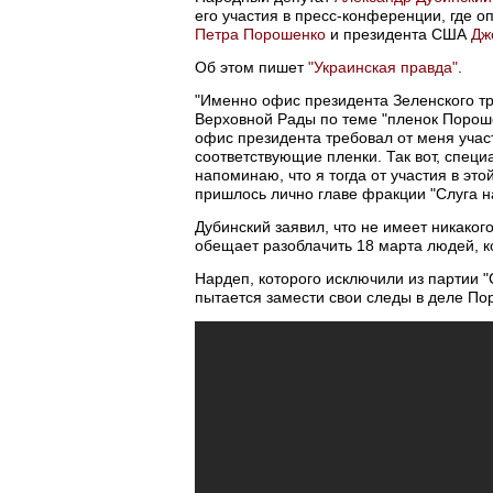
его участия в пресс-конференции, где о
Петра Порошенко
и президента США
Дж
Об этом пишет
"Украинская правда"
.
"Именно офис президента Зеленского тр
Верховной Рады по теме "пленок Порошен
офис президента требовал от меня учас
соответствующие пленки. Так вот, спец
напоминаю, что я тогда от участия в эт
пришлось лично главе фракции "Слуга н
Дубинский заявил, что не имеет никаког
обещает разоблачить 18 марта людей, к
Нардеп, которого исключили из партии "
пытается замести свои следы в деле По