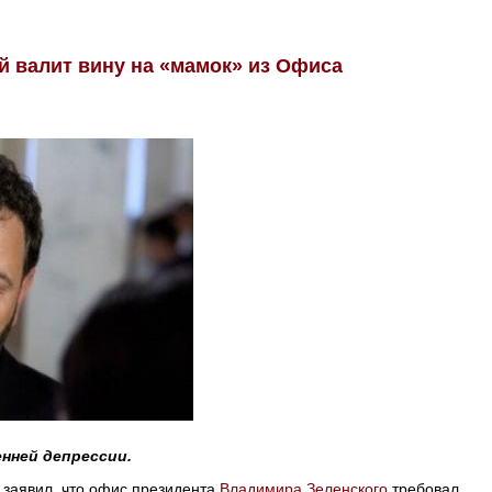
й валит вину на «мамок» из Офиса
енней депрессии.
заявил, что офис президента
Владимира Зеленского
требовал