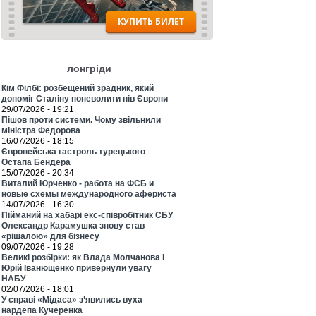
лонгріди
Кім Філбі: розбещений зрадник, який
допоміг Сталіну поневолити пів Європи
29/07/2026 - 19:21
Пішов проти системи. Чому звільнили
міністра Федорова
16/07/2026 - 18:15
Європейська гастроль турецького
Остапа Бендера
15/07/2026 - 20:34
Виталий Юрченко - работа на ФСБ и
новые схемы международного афериста
14/07/2026 - 16:30
Пійманий на хабарі екс-співробітник СБУ
Олександр Карамушка знову став
«рішалою» для бізнесу
09/07/2026 - 19:28
Великі розбірки: як Влада Молчанова і
Юрій Іванющенко привернули увагу
НАБУ
02/07/2026 - 18:01
У справі «Мідаса» з’явились вуха
нардепа Кучеренка