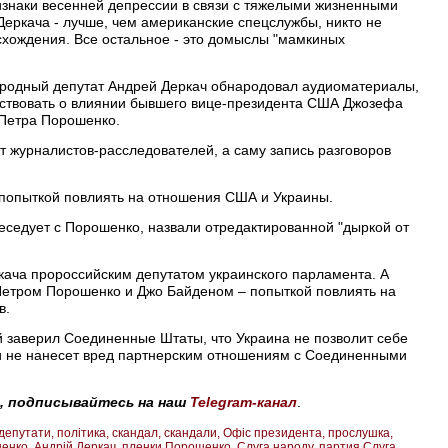
ризнаки весенней депрессии в связи с тяжелыми жизненными
Деркача - лучше, чем американские спецслужбы, никто не
исхождения. Все остальное - это домыслы "мамкиных
ародный депутат Андрей Деркач обнародовал аудиоматериалы,
льствовать о влиянии бывшего вице-президента США Джозефа
 Петра Порошенко.
т журналистов-расследователей, а саму запись разговоров
 попыткой повлиять на отношения США и Украины.
беседует с Порошенко, назвали отредактированной "дыркой от
кача пророссийским депутатом украинского парламента. А
Петром Порошенко и Джо Байденом – попыткой повлиять на
в.
 заверил Соединенные Штаты, что Украина не позволит себе
и не нанесет вред партнерским отношениям с Соединенными
, подписывайтесь на наш
Telegram-канал
.
депутати
політика
скандал
скандали
Офіс президента
прослушка
енко
Андрій Деркач
пленки Порошенко
Слуга народу
партия Слуга