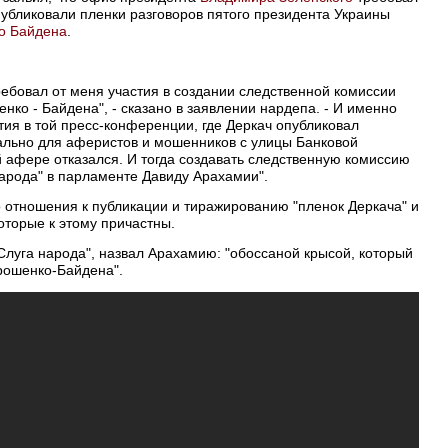
публиковали пленки разговоров пятого президента Украины
о Байдена
.
ебовал от меня участия в создании следственной комиссии
ко - Байдена", - сказано в заявлении нардепа. - И именно
тия в той пресс-конференции, где Деркач опубликовал
иально для аферистов и мошенников с улицы Банковой
ой афере отказался. И тогда создавать следственную комиссию
арода" в парламенте Давиду Арахамии".
о отношения к публикации и тиражированию "пленок Деркача" и
оторые к этому причастны.
Слуга народа", назвал Арахамию: "обоссаной крысой, который
рошенко-Байдена".