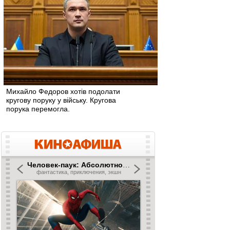
Михайло Федоров хотів подолати
кругову поруку у війську. Кругова
порука перемогла.