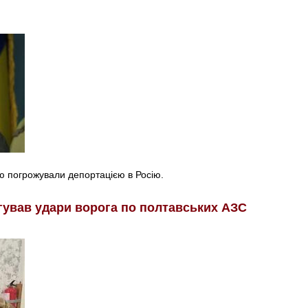
ю погрожували депортацією в Росію.
гував удари ворога по полтавських АЗС