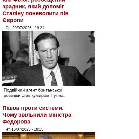
зрадник, який допоміг
Сталіну поневолити пів
Європи
Ср, 29/07/2026 - 19:21
Подвійний агент британської
розвідки став кумиром Путіна.
Пішов проти системи.
Чому звільнили міністра
Федорова
Чт, 16/07/2026 - 18:15