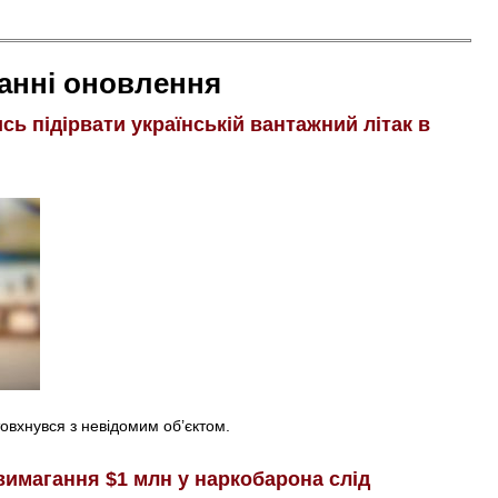
анні оновлення
ь підірвати українській вантажний літак в
товхнувся з невідомим об’єктом.
вимагання $1 млн у наркобарона слід