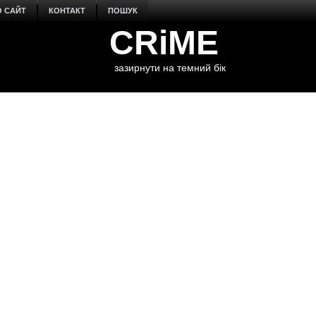
О САЙТ
КОНТАКТ
ПОШУК
CRiME
зазирнути на темний бік