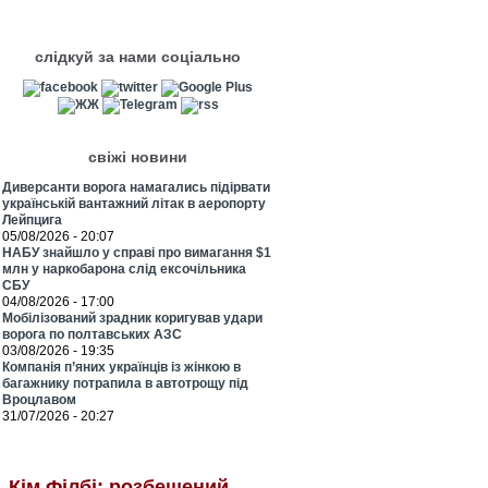
слідкуй за нами соціально
свіжі новини
Диверсанти ворога намагались підірвати
українській вантажний літак в аеропорту
Лейпцига
05/08/2026 - 20:07
НАБУ знайшло у справі про вимагання $1
млн у наркобарона слід ексочільника
СБУ
04/08/2026 - 17:00
Мобілізований зрадник коригував удари
ворога по полтавських АЗС
03/08/2026 - 19:35
Компанія п’яних українців із жінкою в
багажнику потрапила в автотрощу під
Вроцлавом
31/07/2026 - 20:27
Кім Філбі: розбещений