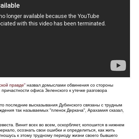
ской правде"
назвал домыслами обвинения со стороны
 причастности офиса Зеленского к утечке разговора
 что последние высказывания Дубинского связаны с трудным
дения так называемых "пленок Деркача", Арахамия сказал,
евеста. Винит всех во всем, оскорбляет, копошится в нижнем
зеркало, осознать свои ошибки и определиться, как жить
отношусь к этому трудному периоду жизни своего бывшего