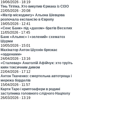
19/06/2026 - 18:19
Тінь Тігіпка. Хто викупив Єрмака із СІЗО
22/05/2026 - 20:08
«Матір міскодингу» Альона Шевцова
розпочала експансію в Європу
19/05/2026 - 12:41
«Сенс Банк» під «дахом» братів Веселих
11/05/2026 - 17:45
Банк «Альянс» і «зелений» схематоз
Шурми
10/05/2026 - 15:01
Махінатор Антон Шухнін брязкає
«орденами»
24/04/2026 - 13:16
«Сталевар» Анатолій Афійчук: хто труїть
киян токсичним димом
22/04/2026 - 17:12
Антон Ткаченко: смертельна автотроща і
мережа борделів
15/04/2026 - 11:57
Карти Таро і криптоафери в родині
заступника головного слідчого Нацполу
26/03/2026 - 13:19