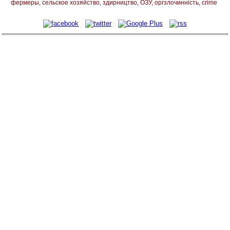
фермеры
сельское хозяйство
здирництво
ОЗУ
оргзлочинність
crime