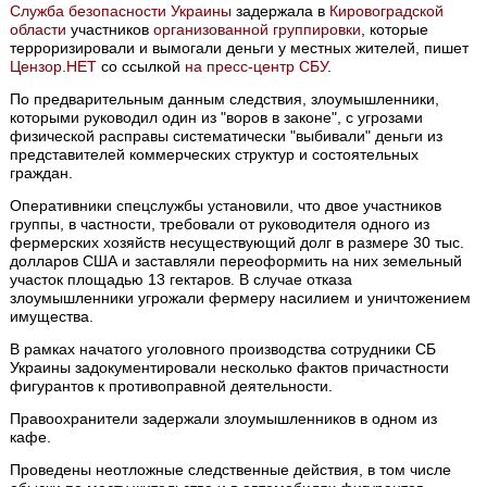
Служба безопасности Украины
задержала в
Кировоградской
области
участников
организованной группировки
, которые
терроризировали и вымогали деньги у местных жителей, пишет
Цензор.НЕТ
со ссылкой
на пресс-центр СБУ
.
По предварительным данным следствия, злоумышленники,
которыми руководил один из "воров в законе", с угрозами
физической расправы систематически "выбивали" деньги из
представителей коммерческих структур и состоятельных
граждан.
Оперативники спецслужбы установили, что двое участников
группы, в частности, требовали от руководителя одного из
фермерских хозяйств несуществующий долг в размере 30 тыс.
долларов США и заставляли переоформить на них земельный
участок площадью 13 гектаров. В случае отказа
злоумышленники угрожали фермеру насилием и уничтожением
имущества.
В рамках начатого уголовного производства сотрудники СБ
Украины задокументировали несколько фактов причастности
фигурантов к противоправной деятельности.
Правоохранители задержали злоумышленников в одном из
кафе.
Проведены неотложные следственные действия, в том числе