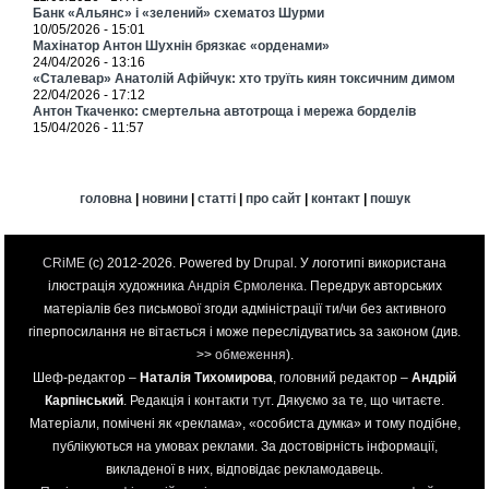
Банк «Альянс» і «зелений» схематоз Шурми
10/05/2026 - 15:01
Махінатор Антон Шухнін брязкає «орденами»
24/04/2026 - 13:16
«Сталевар» Анатолій Афійчук: хто труїть киян токсичним димом
22/04/2026 - 17:12
Антон Ткаченко: смертельна автотроща і мережа борделів
15/04/2026 - 11:57
головна
|
новини
|
статті
|
про сайт
|
контакт
|
пошук
CRiME
(c) 2012-2026. Powered by
Drupal
. У логотипі використана
ілюстрація художника
Андрія Єрмоленка
. Передрук авторських
матеріалів без письмової згоди адміністрації ти/чи без активного
гіперпосилання не вітається і може переслідуватись за законом (див.
>>
обмеження
).
Шеф-редактор –
Наталія Тихомирова
, головний редактор –
Андрій
Карпінський
. Редакція і контакти
тут
. Дякуємо за те, що читаєте.
Матеріали, помічені як «реклама», «особиста думка» и тому подібне,
публікуються на умовах реклами. За достовірність інформації,
викладеної в них, відповідає рекламодавець.