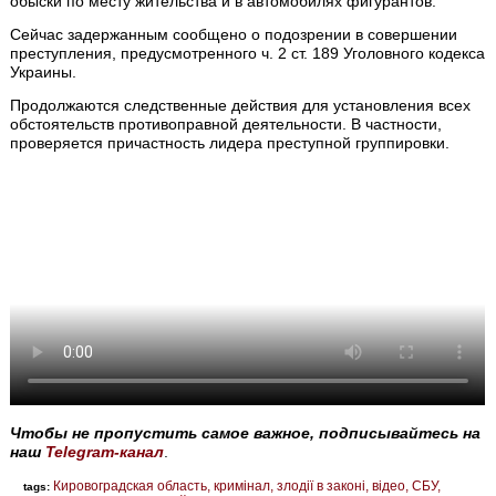
обыски по месту жительства и в автомобилях фигурантов.
Сейчас задержанным сообщено о подозрении в совершении
преступления, предусмотренного ч. 2 ст. 189 Уголовного кодекса
Украины.
Продолжаются следственные действия для установления всех
обстоятельств противоправной деятельности. В частности,
проверяется причастность лидера преступной группировки.
Чтобы не пропустить самое важное, подписывайтесь на
наш
Telegram-канал
.
Кировоградская область
кримінал
злодії в законі
відео
СБУ
tags: