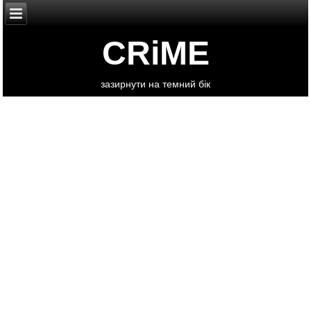
CRiME
зазирнути на темний бік