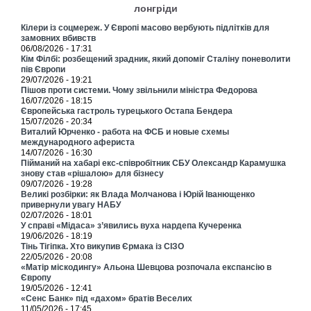
лонгріди
Кілери із соцмереж. У Європі масово вербують підлітків для
замовних вбивств
06/08/2026 - 17:31
Кім Філбі: розбещений зрадник, який допоміг Сталіну поневолити
пів Європи
29/07/2026 - 19:21
Пішов проти системи. Чому звільнили міністра Федорова
16/07/2026 - 18:15
Європейська гастроль турецького Остапа Бендера
15/07/2026 - 20:34
Виталий Юрченко - работа на ФСБ и новые схемы
международного афериста
14/07/2026 - 16:30
Пійманий на хабарі екс-співробітник СБУ Олександр Карамушка
знову став «рішалою» для бізнесу
09/07/2026 - 19:28
Великі розбірки: як Влада Молчанова і Юрій Іванющенко
привернули увагу НАБУ
02/07/2026 - 18:01
У справі «Мідаса» з’явились вуха нардепа Кучеренка
19/06/2026 - 18:19
Тінь Тігіпка. Хто викупив Єрмака із СІЗО
22/05/2026 - 20:08
«Матір міскодингу» Альона Шевцова розпочала експансію в
Європу
19/05/2026 - 12:41
«Сенс Банк» під «дахом» братів Веселих
11/05/2026 - 17:45