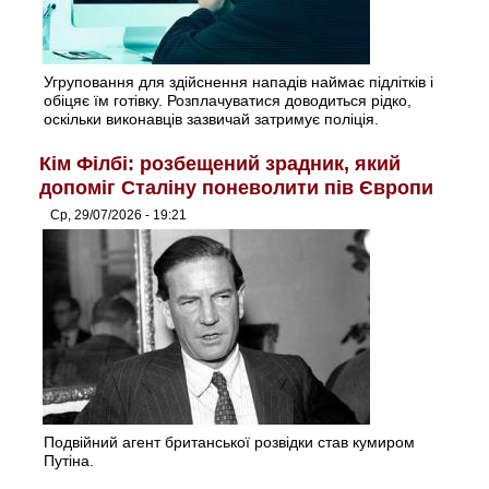
Угруповання для здійснення нападів наймає підлітків і
обіцяє їм готівку. Розплачуватися доводиться рідко,
оскільки виконавців зазвичай затримує поліція.
Кім Філбі: розбещений зрадник, який
допоміг Сталіну поневолити пів Європи
Ср, 29/07/2026 - 19:21
Подвійний агент британської розвідки став кумиром
Путіна.