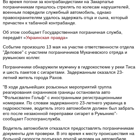
Во время погони за контрабандистами на Закарпатье
пограничникам пришлось стрелять по колесам нарушителей,
военным повредили служебный автомобиль, однако
правоохранителям удалось задержать отца и сына, который
причастен к табачной контрабанде.
Об этом сообщает Государственная пограничная служба,
передаёт «
Украинская правда
»
Событие произошло 13 мая на участке ответственности отдела
"Деловое" с участием пограничников Мукачевского отряда и
румынских коллег.
Пограничники обнаружили мужчину в гидрокостюме у реки Тиса
и шесть пакетов с сигаретами. Задержанным оказался 23-
летний житель города Рахов.
"В ходе дальнейших розыскных мероприятий группа
реагирования охранников границы остановила авто
"Фольксваген Гольф" с иностранными регистрационными
номерами. По словам задержанного 23-летнего украинца в
гидрокостюме, водитель этого автомобиля должен был забрать
его после незаконной переправки сигарет в Румынию"-
сообщает Госпогранслужба.
Водитель автомобиля отказался предоставлять пограничникам
документы для проверки. В это время к месту происшествия на
большой скорости подъехал другой человек на автомобиле