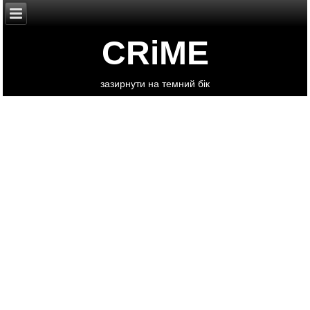
CRiME
зазирнути на темний бік