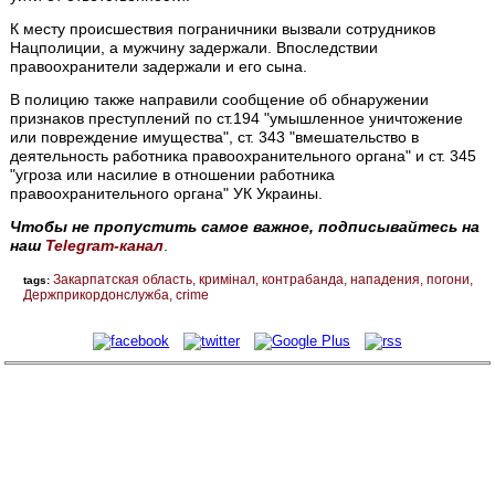
К месту происшествия пограничники вызвали сотрудников
Нацполиции, а мужчину задержали. Впоследствии
правоохранители задержали и его сына.
В полицию также направили сообщение об обнаружении
признаков преступлений по ст.194 "умышленное уничтожение
или повреждение имущества", ст. 343 "вмешательство в
деятельность работника правоохранительного органа" и ст. 345
"угроза или насилие в отношении работника
правоохранительного органа" УК Украины.
Чтобы не пропустить самое важное, подписывайтесь на
наш
Telegram-канал
.
Закарпатская область
кримінал
контрабанда
нападения
погони
tags:
Держприкордонслужба
crime