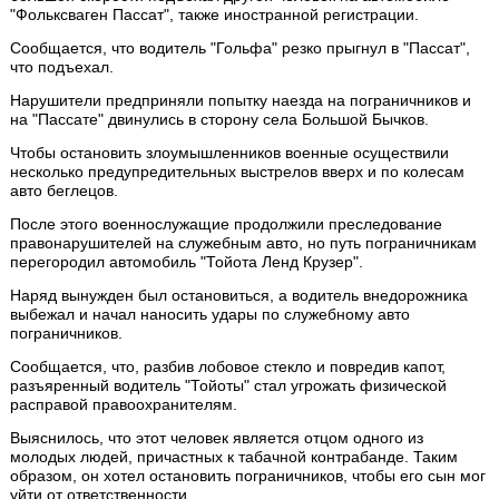
"Фольксваген Пассат", также иностранной регистрации.
Сообщается, что водитель "Гольфа" резко прыгнул в "Пассат",
что подъехал.
Нарушители предприняли попытку наезда на пограничников и
на "Пассате" двинулись в сторону села Большой Бычков.
Чтобы остановить злоумышленников военные осуществили
несколько предупредительных выстрелов вверх и по колесам
авто беглецов.
После этого военнослужащие продолжили преследование
правонарушителей на служебным авто, но путь пограничникам
перегородил автомобиль "Тойота Ленд Крузер".
Наряд вынужден был остановиться, а водитель внедорожника
выбежал и начал наносить удары по служебному авто
пограничников.
Сообщается, что, разбив лобовое стекло и повредив капот,
разъяренный водитель "Тойоты" стал угрожать физической
расправой правоохранителям.
Выяснилось, что этот человек является отцом одного из
молодых людей, причастных к табачной контрабанде. Таким
образом, он хотел остановить пограничников, чтобы его сын мог
уйти от ответственности.