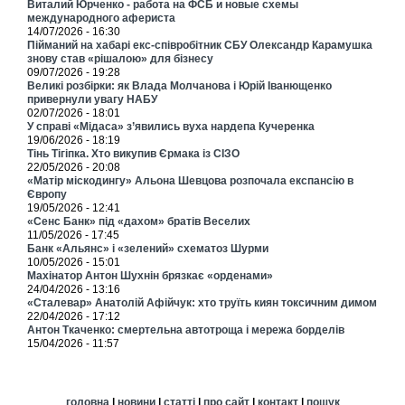
Виталий Юрченко - работа на ФСБ и новые схемы
международного афериста
14/07/2026 - 16:30
Пійманий на хабарі екс-співробітник СБУ Олександр Карамушка
знову став «рішалою» для бізнесу
09/07/2026 - 19:28
Великі розбірки: як Влада Молчанова і Юрій Іванющенко
привернули увагу НАБУ
02/07/2026 - 18:01
У справі «Мідаса» з’явились вуха нардепа Кучеренка
19/06/2026 - 18:19
Тінь Тігіпка. Хто викупив Єрмака із СІЗО
22/05/2026 - 20:08
«Матір міскодингу» Альона Шевцова розпочала експансію в
Європу
19/05/2026 - 12:41
«Сенс Банк» під «дахом» братів Веселих
11/05/2026 - 17:45
Банк «Альянс» і «зелений» схематоз Шурми
10/05/2026 - 15:01
Махінатор Антон Шухнін брязкає «орденами»
24/04/2026 - 13:16
«Сталевар» Анатолій Афійчук: хто труїть киян токсичним димом
22/04/2026 - 17:12
Антон Ткаченко: смертельна автотроща і мережа борделів
15/04/2026 - 11:57
головна
|
новини
|
статті
|
про сайт
|
контакт
|
пошук