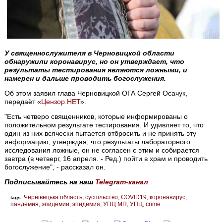
У священнослужителя в Черновицкой области
обнаружили коронавирус, но он утверждает, что
результаты тестирования являются ложными, и
намерен и дальше проводить богослужения.
Об этом заявил глава Черновицкой ОГА Сергей Осачук,
передаёт «
Цензор.НЕТ
».
"Есть четверо священников, которые информированы о
положительном результате тестирования. И удивляет то, что
один из них всячески пытается отбросить и не принять эту
информацию, утверждая, что результаты лабораторного
исследования ложные, он не согласен с этим и собирается
завтра (в четверг, 16 апреля. - Ред.) пойти в храм и проводить
богослужение", - рассказал он.
Подписывайтесь на наш
Telegram-канал
.
Чернівецька область
суспільство
COVID19
коронавирус
tags:
пандемия
эпидемии
эпидемия
УПЦ МП
УПЦ
crime