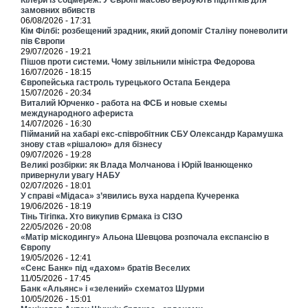
замовних вбивств
06/08/2026 - 17:31
Кім Філбі: розбещений зрадник, який допоміг Сталіну поневолити
пів Європи
29/07/2026 - 19:21
Пішов проти системи. Чому звільнили міністра Федорова
16/07/2026 - 18:15
Європейська гастроль турецького Остапа Бендера
15/07/2026 - 20:34
Виталий Юрченко - работа на ФСБ и новые схемы
международного афериста
14/07/2026 - 16:30
Пійманий на хабарі екс-співробітник СБУ Олександр Карамушка
знову став «рішалою» для бізнесу
09/07/2026 - 19:28
Великі розбірки: як Влада Молчанова і Юрій Іванющенко
привернули увагу НАБУ
02/07/2026 - 18:01
У справі «Мідаса» з’явились вуха нардепа Кучеренка
19/06/2026 - 18:19
Тінь Тігіпка. Хто викупив Єрмака із СІЗО
22/05/2026 - 20:08
«Матір міскодингу» Альона Шевцова розпочала експансію в
Європу
19/05/2026 - 12:41
«Сенс Банк» під «дахом» братів Веселих
11/05/2026 - 17:45
Банк «Альянс» і «зелений» схематоз Шурми
10/05/2026 - 15:01