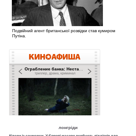
Подвійний агент британської розвідки став кумиром
Путіна.
лонгріди
Кілери із соцмереж. У Європі масово вербують підлітків для