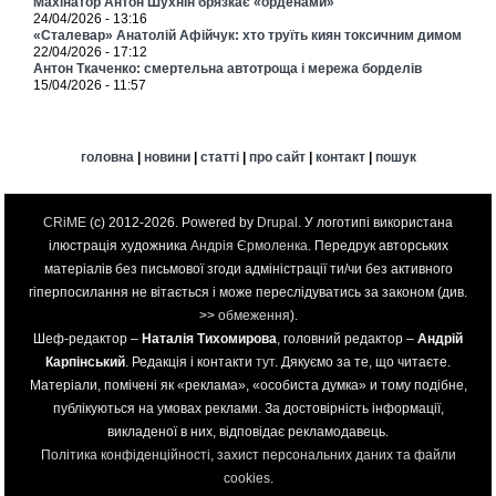
Махінатор Антон Шухнін брязкає «орденами»
24/04/2026 - 13:16
«Сталевар» Анатолій Афійчук: хто труїть киян токсичним димом
22/04/2026 - 17:12
Антон Ткаченко: смертельна автотроща і мережа борделів
15/04/2026 - 11:57
головна
|
новини
|
статті
|
про сайт
|
контакт
|
пошук
CRiME
(c) 2012-2026. Powered by
Drupal
. У логотипі використана
ілюстрація художника
Андрія Єрмоленка
. Передрук авторських
матеріалів без письмової згоди адміністрації ти/чи без активного
гіперпосилання не вітається і може переслідуватись за законом (див.
>>
обмеження
).
Шеф-редактор –
Наталія Тихомирова
, головний редактор –
Андрій
Карпінський
. Редакція і контакти
тут
. Дякуємо за те, що читаєте.
Матеріали, помічені як «реклама», «особиста думка» и тому подібне,
публікуються на умовах реклами. За достовірність інформації,
викладеної в них, відповідає рекламодавець.
Політика конфіденційності, захист персональних даних та файли
cookies
.