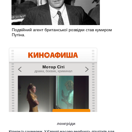
Подвійний агент британської розвідки став кумиром
Путіна.
лонгріди
Кілери із соцмереж. У Європі масово вербують підлітків для