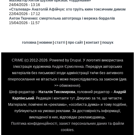
Махінатор Антон Шухнін брязкає «орденами»
24/04/2026 - 13:16
«Сталевар» Анатолій Афійчук: хто труїть киян токсичним димом
22/04/2026 - 17:12
Антон Ткаченко: смертельна автотроща і мережа борделів
15/04/2026 - 11:57
головна
|
новини
|
статті
|
про сайт
|
контакт
|
пошук
CRiME
(c) 2012-2026. Powered by
Drupal
. У логотипі використана
ілюстрація художника
Андрія Єрмоленка
. Передрук авторських
матеріалів без письмової згоди адміністрації ти/чи без активного
гіперпосилання не вітається і може переслідуватись за законом (див.
>>
обмеження
).
Шеф-редактор –
Наталія Тихомирова
, головний редактор –
Андрій
Карпінський
. Редакція і контакти
тут
. Дякуємо за те, що читаєте.
Матеріали, помічені як «реклама», «особиста думка» и тому подібне,
публікуються на умовах реклами. За достовірність інформації,
викладеної в них, відповідає рекламодавець.
Політика конфіденційності, захист персональних даних та файли
cookies
.