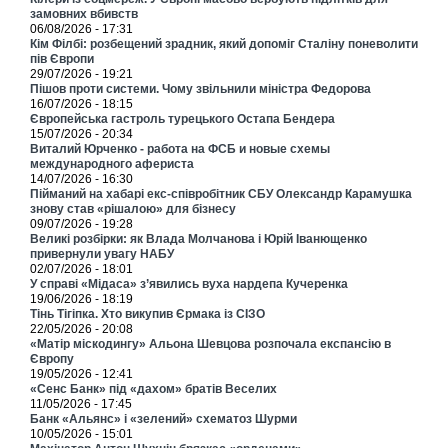
замовних вбивств
06/08/2026 - 17:31
Кім Філбі: розбещений зрадник, який допоміг Сталіну поневолити
пів Європи
29/07/2026 - 19:21
Пішов проти системи. Чому звільнили міністра Федорова
16/07/2026 - 18:15
Європейська гастроль турецького Остапа Бендера
15/07/2026 - 20:34
Виталий Юрченко - работа на ФСБ и новые схемы
международного афериста
14/07/2026 - 16:30
Пійманий на хабарі екс-співробітник СБУ Олександр Карамушка
знову став «рішалою» для бізнесу
09/07/2026 - 19:28
Великі розбірки: як Влада Молчанова і Юрій Іванющенко
привернули увагу НАБУ
02/07/2026 - 18:01
У справі «Мідаса» з’явились вуха нардепа Кучеренка
19/06/2026 - 18:19
Тінь Тігіпка. Хто викупив Єрмака із СІЗО
22/05/2026 - 20:08
«Матір міскодингу» Альона Шевцова розпочала експансію в
Європу
19/05/2026 - 12:41
«Сенс Банк» під «дахом» братів Веселих
11/05/2026 - 17:45
Банк «Альянс» і «зелений» схематоз Шурми
10/05/2026 - 15:01