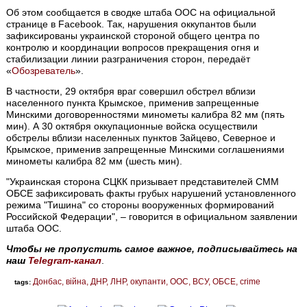
Об этом сообщается в сводке штаба ООС на официальной
странице в Facebook. Так, нарушения оккупантов были
зафиксированы украинской стороной общего центра по
контролю и координации вопросов прекращения огня и
стабилизации линии разграничения сторон, передаёт
«
Обозреватель
».
В частности, 29 октября враг совершил обстрел вблизи
населенного пункта Крымское, применив запрещенные
Минскими договоренностями минометы калибра 82 мм (пять
мин). А 30 октября оккупационные войска осуществили
обстрелы вблизи населенных пунктов Зайцево, Северное и
Крымское, применив запрещенные Минскими соглашениями
минометы калибра 82 мм (шесть мин).
"Украинская сторона СЦКК призывает представителей СММ
ОБСЕ зафиксировать факты грубых нарушений установленного
режима "Тишина" со стороны вооруженных формирований
Российской Федерации", – говорится в официальном заявлении
штаба ООС.
Чтобы не пропустить самое важное, подписывайтесь на
наш
Telegram-канал
.
Донбас
війна
ДНР
ЛНР
окупанти
ООС
ВСУ
ОБСЕ
crime
tags: