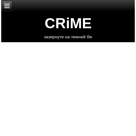
CRiME
зазирнути на темний бік