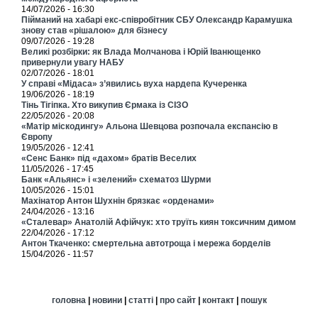
14/07/2026 - 16:30
Пійманий на хабарі екс-співробітник СБУ Олександр Карамушка
знову став «рішалою» для бізнесу
09/07/2026 - 19:28
Великі розбірки: як Влада Молчанова і Юрій Іванющенко
привернули увагу НАБУ
02/07/2026 - 18:01
У справі «Мідаса» з’явились вуха нардепа Кучеренка
19/06/2026 - 18:19
Тінь Тігіпка. Хто викупив Єрмака із СІЗО
22/05/2026 - 20:08
«Матір міскодингу» Альона Шевцова розпочала експансію в
Європу
19/05/2026 - 12:41
«Сенс Банк» під «дахом» братів Веселих
11/05/2026 - 17:45
Банк «Альянс» і «зелений» схематоз Шурми
10/05/2026 - 15:01
Махінатор Антон Шухнін брязкає «орденами»
24/04/2026 - 13:16
«Сталевар» Анатолій Афійчук: хто труїть киян токсичним димом
22/04/2026 - 17:12
Антон Ткаченко: смертельна автотроща і мережа борделів
15/04/2026 - 11:57
головна
|
новини
|
статті
|
про сайт
|
контакт
|
пошук