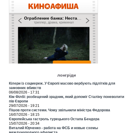
лонгріди
Кілери із соцмереж. У Європі масово вербують підлітків для
замовних вбивств
06/08/2026 - 17:31
Кім Філбі: розбещений зрадник, який допоміг Сталіну поневолити
пів Європи
29/07/2026 - 19:21
Пішов проти системи. Чому звільнили міністра Федорова
16/07/2026 - 18:15
Європейська гастроль турецького Остапа Бендера
15/07/2026 - 20:34
Виталий Юрченко - работа на ФСБ и новые схемы
международного афериста