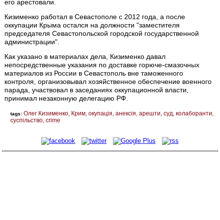
его арестовали.
Кизименко работал в Севастополе с 2012 года, а после
оккупации Крыма остался на должности "заместителя
председателя Севастопольской городской государственной
администрации".
Как указано в материалах дела, Кизименко давал
непосредственные указания по доставке горюче-смазочных
материалов из России в Севастополь вне таможенного
контроля, организовывал хозяйственное обеспечение военного
парада, участвовал в заседаниях оккупационной власти,
принимал незаконную делегацию РФ.
Олег Кизименко
Крим
окупація
анексія
арешти
суд
колаборанти
tags:
суспільство
crime