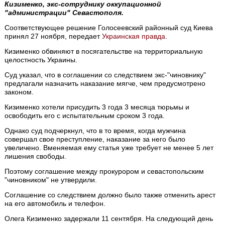
Кизименко, экс-сотруднику оккупационной
"администрации" Севастополя.
Соответствующее решение Голосеевский районный суд Киева
принял 27 ноября, передает
Украинская правда
.
Кизименко обвиняют в посягательстве на территориальную
целостность Украины.
Суд указал, что в соглашении со следствием экс-"чиновнику"
предлагали назначить наказание мягче, чем предусмотрено
законом.
Кизименко хотели присудить 3 года 3 месяца тюрьмы и
освободить его с испытательным сроком 3 года.
Однако суд подчеркнул, что в то время, когда мужчина
совершал свое преступление, наказание за него было
увеличено. Вменяемая ему статья уже требует не менее 5 лет
лишения свободы.
Поэтому соглашение между прокурором и севастопольским
"чиновником" не утвердили.
Соглашение со следствием должно было также отменить арест
на его автомобиль и телефон.
Олега Кизименко задержали 11 сентября. На следующий день