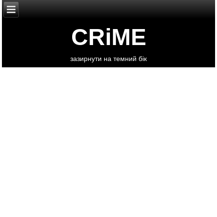
CRiME
зазирнути на темний бік