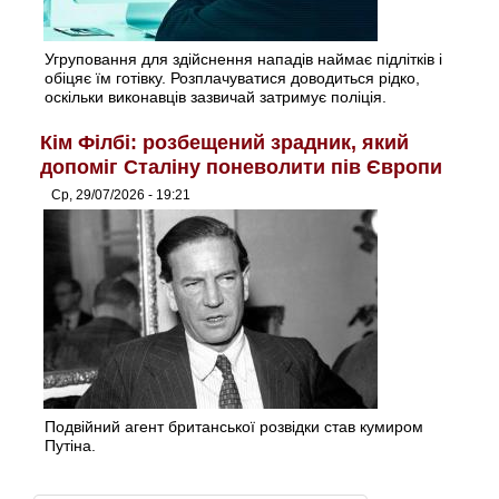
Угруповання для здійснення нападів наймає підлітків і
обіцяє їм готівку. Розплачуватися доводиться рідко,
оскільки виконавців зазвичай затримує поліція.
Кім Філбі: розбещений зрадник, який
допоміг Сталіну поневолити пів Європи
Ср, 29/07/2026 - 19:21
Подвійний агент британської розвідки став кумиром
Путіна.