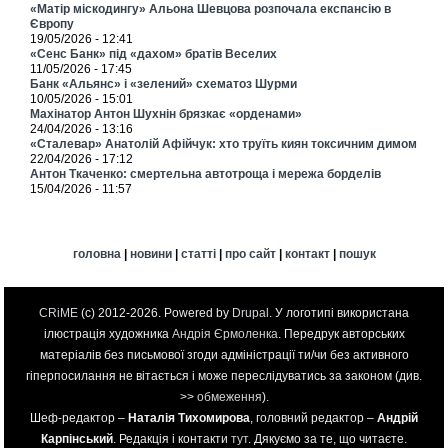
«Матір міскодингу» Альона Шевцова розпочала експансію в
Європу
19/05/2026 - 12:41
«Сенс Банк» під «дахом» братів Веселих
11/05/2026 - 17:45
Банк «Альянс» і «зелений» схематоз Шурми
10/05/2026 - 15:01
Махінатор Антон Шухнін брязкає «орденами»
24/04/2026 - 13:16
«Сталевар» Анатолій Афійчук: хто труїть киян токсичним димом
22/04/2026 - 17:12
Антон Ткаченко: смертельна автотроща і мережа борделів
15/04/2026 - 11:57
головна
|
новини
|
статті
|
про сайт
|
контакт
|
пошук
CRiME
(c) 2012-2026. Powered by
Drupal
. У логотипі використана
ілюстрація художника
Андрія Єрмоленка
. Передрук авторських
матеріалів без письмової згоди адміністрації ти/чи без активного
гіперпосилання не вітається і може переслідуватись за законом (див.
>>
обмеження
).
Шеф-редактор –
Наталія Тихомирова
, головний редактор –
Андрій
Карпінський
. Редакція і контакти
тут
. Дякуємо за те, що читаєте.