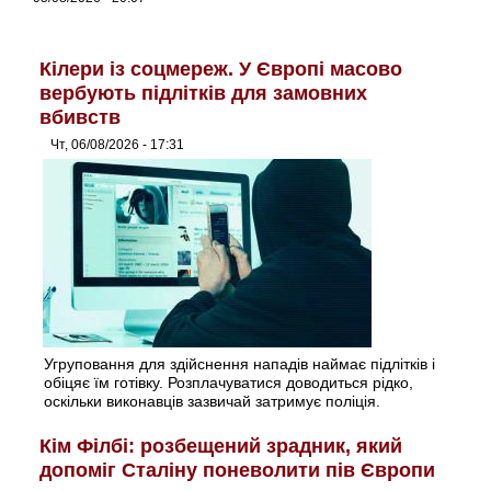
Кілери із соцмереж. У Європі масово
вербують підлітків для замовних
вбивств
Чт, 06/08/2026 - 17:31
Угруповання для здійснення нападів наймає підлітків і
обіцяє їм готівку. Розплачуватися доводиться рідко,
оскільки виконавців зазвичай затримує поліція.
Кім Філбі: розбещений зрадник, який
допоміг Сталіну поневолити пів Європи