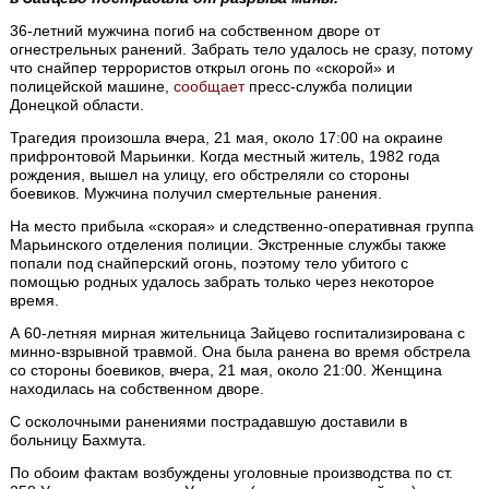
36-летний мужчина погиб на собственном дворе от
огнестрельных ранений. Забрать тело удалось не сразу, потому
что снайпер террористов открыл огонь по «скорой» и
полицейской машине,
сообщает
пресс-служба полиции
Донецкой области.
Трагедия произошла вчера, 21 мая, около 17:00 на окраине
прифронтовой Марьинки. Когда местный житель, 1982 года
рождения, вышел на улицу, его обстреляли со стороны
боевиков. Мужчина получил смертельные ранения.
На место прибыла «скорая» и следственно-оперативная группа
Марьинского отделения полиции. Экстренные службы также
попали под снайперский огонь, поэтому тело убитого с
помощью родных удалось забрать только через некоторое
время.
А 60-летняя мирная жительница Зайцево госпитализирована с
минно-взрывной травмой. Она была ранена во время обстрела
со стороны боевиков, вчера, 21 мая, около 21:00. Женщина
находилась на собственном дворе.
С осколочными ранениями пострадавшую доставили в
больницу Бахмута.
По обоим фактам возбуждены уголовные производства по ст.