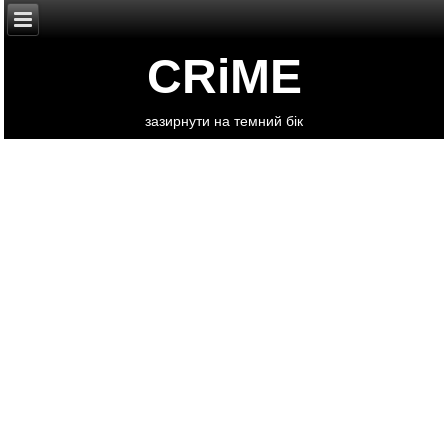
CRiME
зазирнути на темний бік