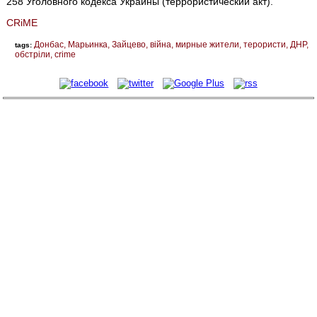
258 Уголовного кодекса Украины (террористический акт).
CRiME
Донбас
Марьинка
Зайцево
війна
мирные жители
терористи
ДНР
tags:
обстріли
crime