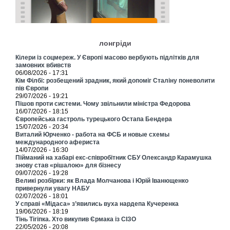
лонгріди
Кілери із соцмереж. У Європі масово вербують підлітків для
замовних вбивств
06/08/2026 - 17:31
Кім Філбі: розбещений зрадник, який допоміг Сталіну поневолити
пів Європи
29/07/2026 - 19:21
Пішов проти системи. Чому звільнили міністра Федорова
16/07/2026 - 18:15
Європейська гастроль турецького Остапа Бендера
15/07/2026 - 20:34
Виталий Юрченко - работа на ФСБ и новые схемы
международного афериста
14/07/2026 - 16:30
Пійманий на хабарі екс-співробітник СБУ Олександр Карамушка
знову став «рішалою» для бізнесу
09/07/2026 - 19:28
Великі розбірки: як Влада Молчанова і Юрій Іванющенко
привернули увагу НАБУ
02/07/2026 - 18:01
У справі «Мідаса» з’явились вуха нардепа Кучеренка
19/06/2026 - 18:19
Тінь Тігіпка. Хто викупив Єрмака із СІЗО
22/05/2026 - 20:08