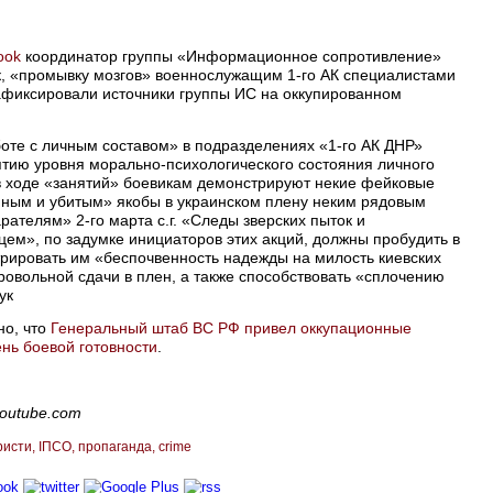
ook
координатор группы «Информационное сопротивление»
к, «промывку мозгов» военнослужащим 1-го АК специалистами
афиксировали источники группы ИС на оккупированном
оте с личным составом» в подразделениях «1-го АК ДНР»
тию уровня морально-психологического состояния личного
, в ходе «занятий» боевикам демонстрируют некие фейковые
нным и убитым» якобы в украинском плену неким рядовым
рателям» 2-го марта с.г. «Следы зверских пыток и
цем», по задумке инициаторов этих акций, должны пробудить в
трировать им «беспочвенность надежды на милость киевских
ровольной сдачи в плен, а также способствовать «сплочению
ук
но, что
Генеральный штаб ВС РФ привел оккупационные
нь боевой готовности
.
outube.com
ристи
ІПСО
пропаганда
crime