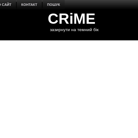
О САЙТ
КОНТАКТ
ПОШУК
CRiME
зазирнути на темний бік