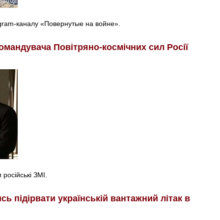
egram-каналу «Повернутые на войне».
омандувача Повітряно-космічних сил Росії
російські ЗМІ.
ь підірвати українській вантажний літак в