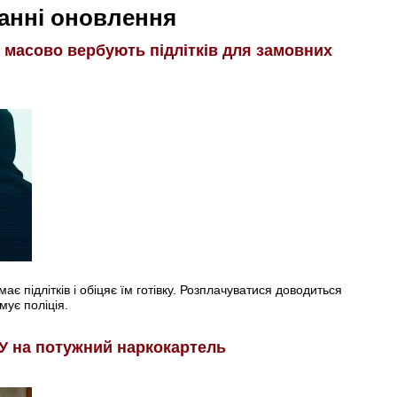
анні оновлення
і масово вербують підлітків для замовних
є підлітків і обіцяє їм готівку. Розплачуватися доводиться
мує поліція.
У на потужний наркокартель