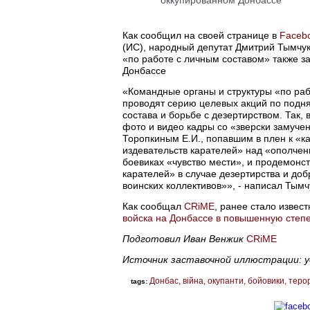
Как сообщил на своей странице в
Faceb
(ИС), народный депутат Дмитрий Тымчу
«по работе с личным составом» также з
Донбассе
«Командные органы и структуры «по раб
проводят серию целевых акций по подня
состава и борьбе с дезертирством. Так
фото и видео кадры со «зверски замуче
Торопкиным Е.И., попавшим в плен к «ка
издевательств карателей» над «ополчен
боевиках «чувство мести», и продемонс
карателей» в случае дезертирства и доб
воинских коллективов»», - написал Тымч
Как сообщал
CRiME
, ранее стало извест
войска на Донбассе в повышенную степе
Подготовил Иван Венжик
CRiME
Источник заставочной иллюстрации: y
Донбас
війна
окупанти
бойовики
теро
tags: