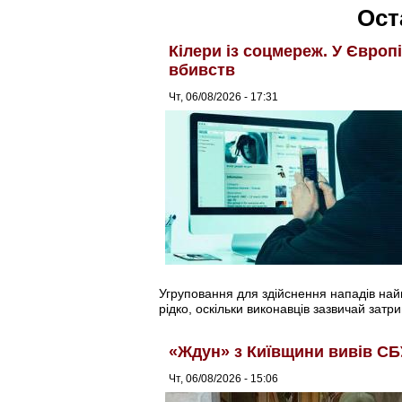
Ост
Кілери із соцмереж. У Європ
вбивств
Чт, 06/08/2026 - 17:31
Угруповання для здійснення нападів найма
рідко, оскільки виконавців зазвичай затри
«Ждун» з Київщини вивів СБ
Чт, 06/08/2026 - 15:06