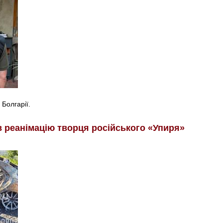
 Болгарії.
в реанімацію творця російського «Упиря»