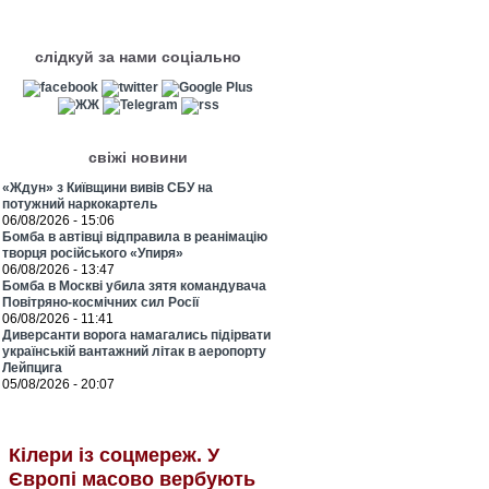
слідкуй за нами соціально
свіжі новини
«Ждун» з Київщини вивів СБУ на
потужний наркокартель
06/08/2026 - 15:06
Бомба в автівці відправила в реанімацію
творця російського «Упиря»
06/08/2026 - 13:47
Бомба в Москві убила зятя командувача
Повітряно-космічних сил Росії
06/08/2026 - 11:41
Диверсанти ворога намагались підірвати
українській вантажний літак в аеропорту
Лейпцига
05/08/2026 - 20:07
Кілери із соцмереж. У
Європі масово вербують