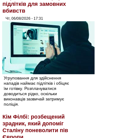
підлітків для замовних
вбивств
Чт, 06/08/2026 - 17:31
Угруповання для здійснення
нападів наймає підлітків і обіцяє
їм готівку. Розплачуватися
доводиться рідко, оскільки
виконавців зазвичай затримує
поліція.
Кім Філбі: розбещений
зрадник, який допоміг
Сталіну поневолити пів
Європи