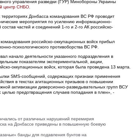
вного управления разведки (ГУР) Минобороны Украины
й центр СНБО
.
х территориях Донбасса командования ВС РФ проводит
хнические мероприятия по усилению информационно-
 состав частей и соединений 1-го и 2-го АК российско-
ие командования российско-оккупационных войск прибыл
нно-психологического противоборства ВС РФ.
вал начало деятельности указанного подразделения в
тдельным показателям экспериментальной, акции,
йско-оккупационных войск, которая была проведена 13 марта.
сылки SMS-сообщений, содержащих признаки применения
йствия в текстах агитационных призывов о повышении
ожной активизации диверсионно-разведывательных групп ВСУ
с целью предотвращения случаев попадания в плен», -
ончались от различных нарушений перемирия
йска на Донбассе приведены в повышенную боевую
казачьи» банды для подавления бунтов на