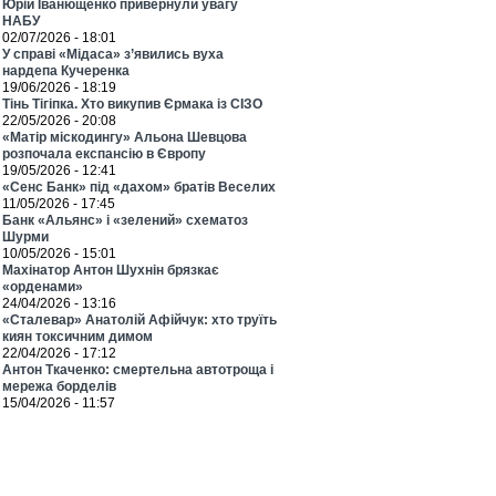
Юрій Іванющенко привернули увагу
НАБУ
02/07/2026 - 18:01
У справі «Мідаса» з’явились вуха
нардепа Кучеренка
19/06/2026 - 18:19
Тінь Тігіпка. Хто викупив Єрмака із СІЗО
22/05/2026 - 20:08
«Матір міскодингу» Альона Шевцова
розпочала експансію в Європу
19/05/2026 - 12:41
«Сенс Банк» під «дахом» братів Веселих
11/05/2026 - 17:45
Банк «Альянс» і «зелений» схематоз
Шурми
10/05/2026 - 15:01
Махінатор Антон Шухнін брязкає
«орденами»
24/04/2026 - 13:16
«Сталевар» Анатолій Афійчук: хто труїть
киян токсичним димом
22/04/2026 - 17:12
Антон Ткаченко: смертельна автотроща і
мережа борделів
15/04/2026 - 11:57