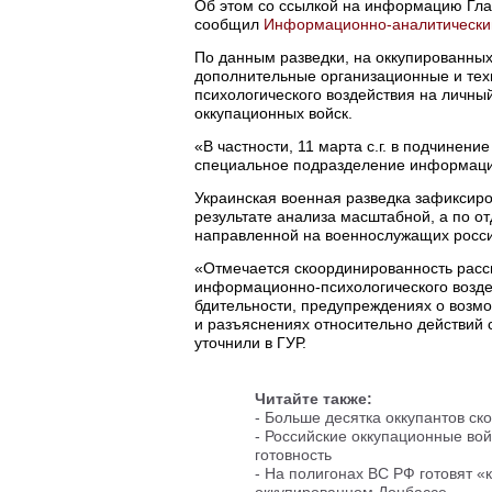
Об этом со ссылкой на информацию Гла
сообщил
Информационно-аналитически
По данным разведки, на оккупированны
дополнительные организационные и те
психологического воздействия на личный
оккупационных войск.
«В частности, 11 марта с.г. в подчинен
специальное подразделение информацио
Украинская военная разведка зафиксиро
результате анализа масштабной, а по о
направленной на военнослужащих росси
«Отмечается скоординированность рас
информационно-психологического возде
бдительности, предупреждениях о возм
и разъяснениях относительно действий 
уточнили в ГУР.
Читайте также:
-
Больше десятка оккупантов ск
-
Российские оккупационные во
готовность
-
На полигонах ВС РФ готовят «
оккупированном Донбассе