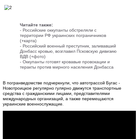
Читайте также:
- Российские оккупанты обстреляли с
территории РФ украинских пограничников
(+карта)
-
Российский военный преступник, заливавший
Донбасс кровью, возглавил Псковскую дивизию
ВДВ (+фото)
-
Оккупанты готовят кровавые провокации и
теракты против мирного населения Донбасса
В погранведомстве подчеркнули, что автотрассой Бугас -
Новотроицкое регулярно гулярно движутся транспортные
средства с гражданскими лицами, представителями
международных организаций, а также перемещаются
украинские военнослужащие.