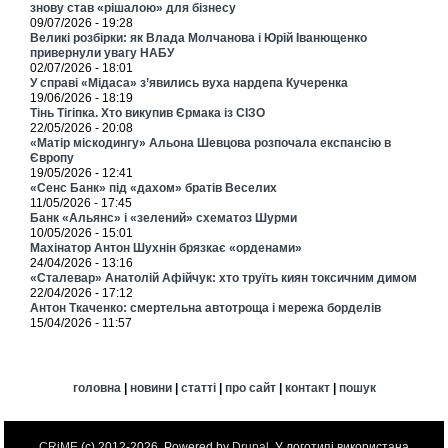
знову став «рішалою» для бізнесу
09/07/2026 - 19:28
Великі розбірки: як Влада Молчанова і Юрій Іванющенко
привернули увагу НАБУ
02/07/2026 - 18:01
У справі «Мідаса» з’явились вуха нардепа Кучеренка
19/06/2026 - 18:19
Тінь Тігіпка. Хто викупив Єрмака із СІЗО
22/05/2026 - 20:08
«Матір міскодингу» Альона Шевцова розпочала експансію в
Європу
19/05/2026 - 12:41
«Сенс Банк» під «дахом» братів Веселих
11/05/2026 - 17:45
Банк «Альянс» і «зелений» схематоз Шурми
10/05/2026 - 15:01
Махінатор Антон Шухнін брязкає «орденами»
24/04/2026 - 13:16
«Сталевар» Анатолій Афійчук: хто труїть киян токсичним димом
22/04/2026 - 17:12
Антон Ткаченко: смертельна автотроща і мережа борделів
15/04/2026 - 11:57
головна
|
новини
|
статті
|
про сайт
|
контакт
|
пошук
CRiME
(c) 2012-2026. Powered by
Drupal
. У логотипі використана