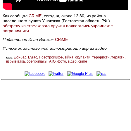
Как сообщал
CRiME
, сегодня, около 12:30, из района
населенного пункта Ушаковка (Ростовская область РФ )
обстрелу из стрелкового оружия подверглись украинские
пограничники
.
Подготовил Иван Венжик
CRiME
Источник заставочной иллюстрации: кадр из видео
Донбас
Бугас
Новотроицкое
війна
окупанти
терористи
теракти
tags:
взрывчатка
боеприпасы
АТО
фото
відео
crime