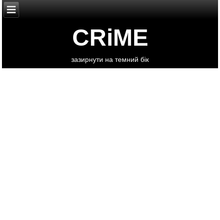
CRiME
зазирнути на темний бік