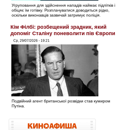
Угруповання для здійснення нападів наймає підлітків і
обіцяє їм готівку. Розплачуватися доводиться рідко,
оскільки виконавців зазвичай затримує поліція.
Кім Філбі: розбещений зрадник, який
допоміг Сталіну поневолити пів Європи
Ср, 29/07/2026 - 19:21
Подвійний агент британської розвідки став кумиром
Путіна.