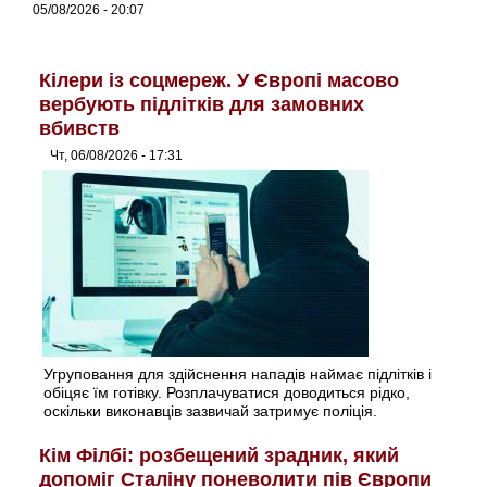
05/08/2026 - 20:07
Кілери із соцмереж. У Європі масово
вербують підлітків для замовних
вбивств
Чт, 06/08/2026 - 17:31
Угруповання для здійснення нападів наймає підлітків і
обіцяє їм готівку. Розплачуватися доводиться рідко,
оскільки виконавців зазвичай затримує поліція.
Кім Філбі: розбещений зрадник, який
допоміг Сталіну поневолити пів Європи