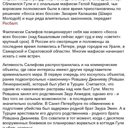
Сблизился Гули и с опальным мафиози Гелой Кардавой, чьи
воровские полномочия были в свое время приостановлены по
решению «босса всех боссов» Захария Калашова (Шакро
Молодой) и еще ряда влиятельных законников, передает
Росбалт
.
Фактически Салифов позиционирует себя как нового «босса
всех боссов» (над Кашаловым сейчас идет суд и ему «светит»
крупный срок). В России его смотрящие и положенцы за
последнее время появились в Питере, ряде городов на Урале, в
Самарской и Саратовской областях. Многие мафиози начинают
искать с ним встреч.
Активность Салифова распространилась и на коммерческие
объекты, где свои интересы имеют другие представители
криминального мира. В первую очередь это коснулось объектов,
ранее подконтрольных «законнику» Ровшану Джаниеву (Ровшан
Лянкоранский), который был убит в Турции. Считается, что
одним из «заказчиков» расправы над ним был Гули. Место
Ровшана занял его родственник Заур Ахмедов, однако его - и
без того не сильные возможности - в последнее время
значительно ослабли. В Санкт-Петербурге по обвинению в
подготовке убийства был задержан родной брат Заура Эмин. А в
Турции арестовали его другого родственника - родного брата
Ровшана Джаниева. Его схватили в тот момент, когда с десятком
вооруженных боевиков он планировал ворваться в коттедж Гули
и убить хозяина.