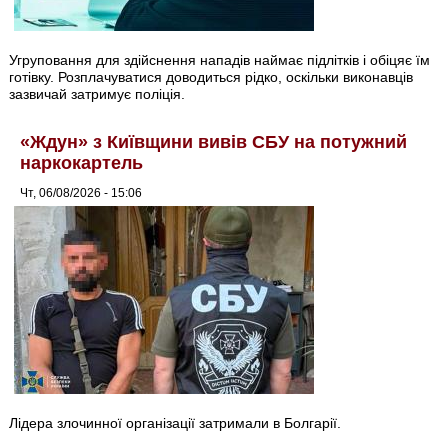
Угруповання для здійснення нападів наймає підлітків і обіцяє їм
готівку. Розплачуватися доводиться рідко, оскільки виконавців
зазвичай затримує поліція.
«Ждун» з Київщини вивів СБУ на потужний
наркокартель
Чт, 06/08/2026 - 15:06
Лідера злочинної організації затримали в Болгарії.