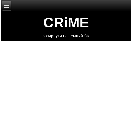
CRiME
зазирнути на темний бік