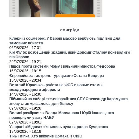
лонгріди
Кілери із соцмереж. У Європі масово вербують підлітків для
замовних вбивств
06/08/2026 - 17:31
Кім Філбі: розбещений зрадник, який допоміг Сталіну поневолити
пів Європи
29/07/2026 - 19:21
Пішов проти системи. Чому звільнили міністра Федорова
16/07/2026 - 18:15
Європейська гастроль турецького Остапа Бендера
15/07/2026 - 20:34
Виталий Юрченко - работа на ФСБ и новые схемы
международного афериста
14/07/2026 - 16:30
Пійманий на хабарі екс-співробітник СБУ Олександр Карамушка
знову став «рішалою» для бізнесу
09/07/2026 - 19:28
Великі розбірки: як Влада Молчанова і Юрій Іванющенко
привернули увагу НАБУ
02/07/2026 - 18:01
У справі «Мідаса» з’явились вуха нардепа Кучеренка
19/06/2026 - 18:19
Тінь Тігіпка. Хто викупив Єрмака із СІЗО