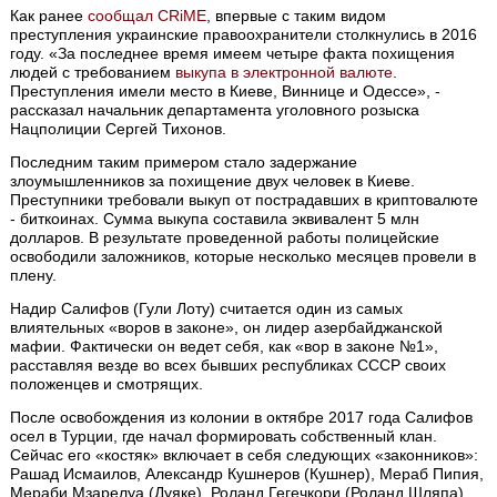
Как ранее
сообщал
CRiME
, впервые с таким видом
преступления украинские правоохранители столкнулись в 2016
году. «За последнее время имеем четыре факта похищения
людей с требованием
выкупа в электронной валюте
.
Преступления имели место в Киеве, Виннице и Одессе», -
рассказал начальник департамента уголовного розыска
Нацполиции Сергей Тихонов.
Последним таким примером стало задержание
злоумышленников за похищение двух человек в Киеве.
Преступники требовали выкуп от пострадавших в криптовалюте
- биткоинах. Сумма выкупа составила эквивалент 5 млн
долларов. В результате проведенной работы полицейские
освободили заложников, которые несколько месяцев провели в
плену.
Надир Салифов (Гули Лоту) считается один из самых
влиятельных «воров в законе», он лидер азербайджанской
мафии. Фактически он ведет себя, как «вор в законе №1»,
расставляя везде во всех бывших республиках СССР своих
положенцев и смотрящих.
После освобождения из колонии в октябре 2017 года Салифов
осел в Турции, где начал формировать собственный клан.
Сейчас его «костяк» включает в себя следующих «законников»:
Рашад Исмаилов, Александр Кушнеров (Кушнер), Мераб Пипия,
Мераби Мзарелуа (Дуяке), Роланд Гегечкори (Роланд Шляпа).