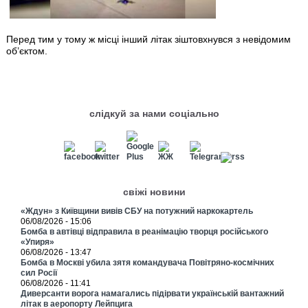
Перед тим у тому ж місці інший літак зіштовхнувся з невідомим
об’єктом.
слідкуй за нами соціально
свіжі новини
«Ждун» з Київщини вивів СБУ на потужний наркокартель
06/08/2026 - 15:06
Бомба в автівці відправила в реанімацію творця російського
«Упиря»
06/08/2026 - 13:47
Бомба в Москві убила зятя командувача Повітряно-космічних
сил Росії
06/08/2026 - 11:41
Диверсанти ворога намагались підірвати українській вантажний
літак в аеропорту Лейпцига