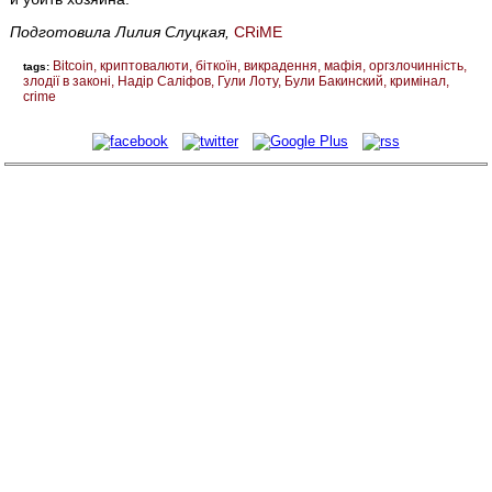
Подготовила Лилия Слуцкая,
CRiME
Bitcoin
криптовалюти
біткоїн
викрадення
мафія
оргзлочинність
tags:
злодії в законі
Надір Саліфов
Гули Лоту
Були Бакинский
кримінал
crime