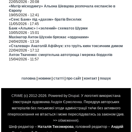
22/05/2026 - 20:08
«Матір міскодингу» Альона Шевцова розпочала експансію в
Європу
19/05/2026 - 12:41
«Сенс Банк» під «дахом» братів Веселих
11/05/2026 - 17:45
Банк «Альянс» і «зелений» схематоз Шурми
10/05/2026 - 15:01
Махінатор Антон Шухнін брязкає «орденами»
24/04/2026 - 13:16
«Сталевар» Анатолій Афійчук: хто труїть киян токсичним димом
22/04/2026 - 17:12
Антон Ткаченко: смертельна автотроща і мережа борделів
15/04/2026 - 11:57
головна
|
новини
|
статті
|
про сайт
|
контакт
|
пошук
CRiME
(c) 2012-2026. Powered by
Drupal
. У логотипі використана
ілюстрація художника
Андрія Єрмоленка
. Передрук авторських
матеріалів без письмової згоди адміністрації ти/чи без активного
гіперпосилання не вітається і може переслідуватись за законом (див.
>>
обмеження
).
Шеф-редактор –
Наталія Тихомирова
, головний редактор –
Андрій