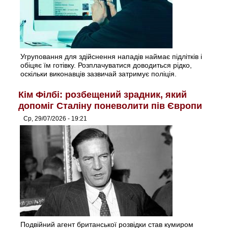
Угруповання для здійснення нападів наймає підлітків і
обіцяє їм готівку. Розплачуватися доводиться рідко,
оскільки виконавців зазвичай затримує поліція.
Кім Філбі: розбещений зрадник, який
допоміг Сталіну поневолити пів Європи
Ср, 29/07/2026 - 19:21
Подвійний агент британської розвідки став кумиром