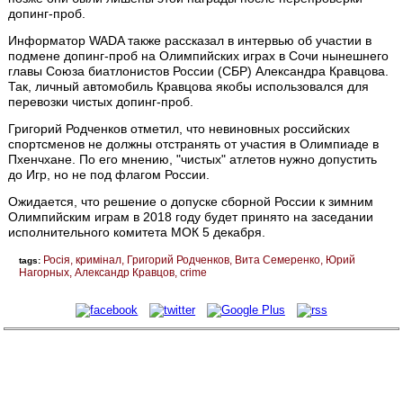
допинг-проб.
Информатор WADA также рассказал в интервью об участии в
подмене допинг-проб на Олимпийских играх в Сочи нынешнего
главы Союза биатлонистов России (СБР) Александра Кравцова.
Так, личный автомобиль Кравцова якобы использовался для
перевозки чистых допинг-проб.
Григорий Родченков отметил, что невиновных российских
спортсменов не должны отстранять от участия в Олимпиаде в
Пхенчхане. По его мнению, "чистых" атлетов нужно допустить
до Игр, но не под флагом России.
Ожидается, что решение о допуске сборной России к зимним
Олимпийским играм в 2018 году будет принято на заседании
исполнительного комитета МОК 5 декабря.
Росія
кримінал
Григорий Родченков
Вита Семеренко
Юрий
tags:
Нагорных
Александр Кравцов
crime