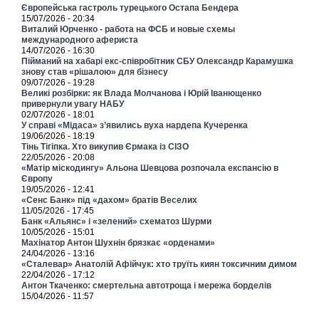
Європейська гастроль турецького Остапа Бендера
15/07/2026 - 20:34
Виталий Юрченко - работа на ФСБ и новые схемы
международного афериста
14/07/2026 - 16:30
Пійманий на хабарі екс-співробітник СБУ Олександр Карамушка
знову став «рішалою» для бізнесу
09/07/2026 - 19:28
Великі розбірки: як Влада Молчанова і Юрій Іванющенко
привернули увагу НАБУ
02/07/2026 - 18:01
У справі «Мідаса» з’явились вуха нардепа Кучеренка
19/06/2026 - 18:19
Тінь Тігіпка. Хто викупив Єрмака із СІЗО
22/05/2026 - 20:08
«Матір міскодингу» Альона Шевцова розпочала експансію в
Європу
19/05/2026 - 12:41
«Сенс Банк» під «дахом» братів Веселих
11/05/2026 - 17:45
Банк «Альянс» і «зелений» схематоз Шурми
10/05/2026 - 15:01
Махінатор Антон Шухнін брязкає «орденами»
24/04/2026 - 13:16
«Сталевар» Анатолій Афійчук: хто труїть киян токсичним димом
22/04/2026 - 17:12
Антон Ткаченко: смертельна автотроща і мережа борделів
15/04/2026 - 11:57