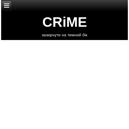
CRiME
зазирнути на темний бік