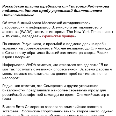
Российские власти требовали от Григория Родченкова
подменить допинг-пробу украинской биатлонистки
Виты Семеренко.
Об этом бывший глава Московской антидопинговой
лаборатории и информатор Всемирного антидопингового
агентства (WADA) заявил в интервью The New York Times, пишет
«DW.com», передаёт «
Украинская правда
».
По словам Родченкова, с просьбой о подмене допинг-пробы
украинки на соревнованиях в Москве незадолго до Олимпиады
в Сочи к нему обратился бывший замминистра спорта России
Юрий Нагорных.
Информатор WADA отметил, что отказался это сделать: "Я не
мог так поступить с невинной спортсменкой. За время работы я
менял немало положительных допинг-проб на чистые, но не
наоборот".
Родченков отметил, что Семеренко и другие украинские
биатлонистки представляли наиболее серьезную угрозу для
российской эстафетной команды во время Олимпийских игр в
Сочи.
В итоге Вита Семеренко завоевала олимпийское золото в
эстафете. Российские спортсменки заняли второе место, однако
позже они были лишены этой награды после перепроверки