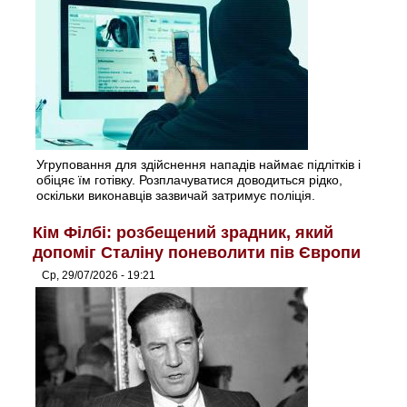
Угруповання для здійснення нападів наймає підлітків і
обіцяє їм готівку. Розплачуватися доводиться рідко,
оскільки виконавців зазвичай затримує поліція.
Кім Філбі: розбещений зрадник, який
допоміг Сталіну поневолити пів Європи
Ср, 29/07/2026 - 19:21