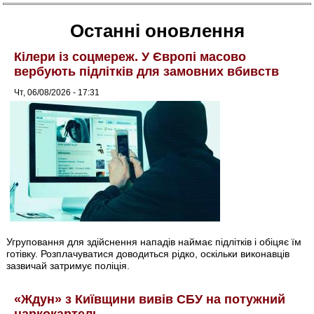
Останні оновлення
Кілери із соцмереж. У Європі масово
вербують підлітків для замовних вбивств
Чт, 06/08/2026 - 17:31
Угруповання для здійснення нападів наймає підлітків і обіцяє їм
готівку. Розплачуватися доводиться рідко, оскільки виконавців
зазвичай затримує поліція.
«Ждун» з Київщини вивів СБУ на потужний