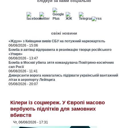
слідкуй за нами соціально
свіжі новини
«Ждун» з Київщини вивів СБУ на потужний наркокартель
06/08/2026 - 15:06
Бомба в автівці відправила в реанімацію творця російського
«Упиря»
06/08/2026 - 13:47
Бомба в Москві убила зятя командувача Повітряно-космічних
сил Росії
06/08/2026 - 11:41
Диверсанти ворога намагались підірвати українській вантажний
літак в аеропорту Лейпцига
05/08/2026 - 20:07
Кілери із соцмереж. У Європі масово
вербують підлітків для замовних
вбивств
Чт, 06/08/2026 - 17:31