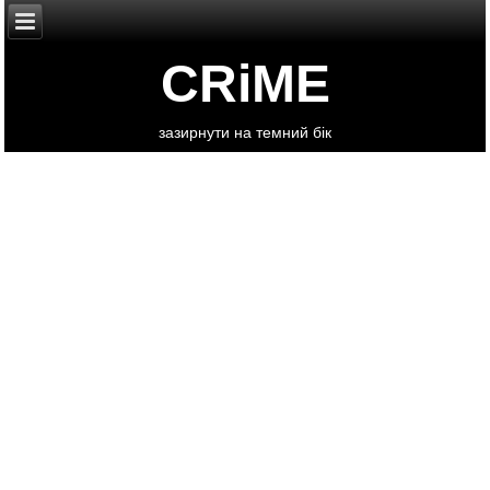
CRiME
зазирнути на темний бік