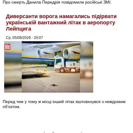
Про смерть Данила Передрія повідомили російські ЗМІ.
Диверсанти ворога намагались підірвати
українській вантажний літак в аеропорту
Лейпцига
Ср, 05/08/2026 - 20:07
Перед тим у тому ж місці інший літак зіштовхнувся з невідомим
об’єктом.