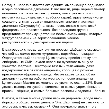
Сегодня Шабазз пытается объединить американцев-радикалов
в одно сплочённое движение. В частности, ряды чёрных пантер
пополняют исламисты (как правило, иммигранты или их
потомки из африканских и арабских стран), ярые коммунисты-
социалисты (пантерам симпатизируют многие участники
движения «Оккупируй»), а также несогласные с политикой
федерального правительства. Две последние группы
представляют преимущественно белые американцы, которые
жаждут перемен и не верят обещаниям членов
республиканской и демократической партий.
В разговорах с представителями прессы, Шабазз не скрывал,
что сейчас самое время «укреплять партийные позиции».
Оправдательный приговор Циммерману привёл к тому, что
либеральные СМИ начали невольно чувствовать вину за
убийство Мартина. Некоторые газеты и телеканалы даже
воздерживаются от слова «чёрный», сообщая о розыске
преступника-афроамериканца. Что же касается жалоб на
дискриминацию на рабочих местах, то после инцидента
Циммерман-Мартин их количество увеличилось на 22%. Если
делать выводы из сухой статистики, то самые ущемлённые в
правах – чёрные, а самые большие расисты и садисты – белые.
Шабазз, а также многие другие чёрные радикалы (вроде нью-
йоркского общественно деятеля Эла Шарптона) не стесняются
экстремистских высказываний. Они прекрасно знают, что в