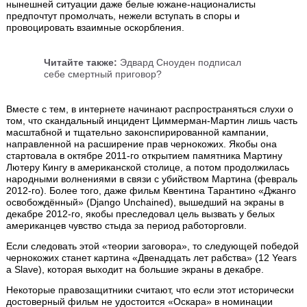
нынешней ситуации даже белые южане-националисты
предпочтут промолчать, нежели вступать в споры и
провоцировать взаимные оскорбления.
Читайте также:
Эдвард Сноуден подписал
себе смертный приговор?
Вместе с тем, в интернете начинают распространяться слухи о
том, что скандальный инцидент Циммерман-Мартин лишь часть
масштабной и тщательно законспирированной кампании,
направленной на расширение прав чернокожих. Якобы она
стартовала в октябре 2011-го открытием памятника Мартину
Лютеру Кингу в американской столице, а потом продолжилась
народными волнениями в связи с убийством Мартина (февраль
2012-го). Более того, даже фильм Квентина Тарантино «Джанго
освобождённый» (Django Unchained), вышедший на экраны в
декабре 2012-го, якобы преследовал цель вызвать у белых
американцев чувство стыда за период работорговли.
Если следовать этой «теории заговора», то следующей победой
чернокожих станет картина «Двенадцать лет рабства» (12 Years
a Slave), которая выходит на большие экраны в декабре.
Некоторые правозащитники считают, что если этот исторически
достоверный фильм не удостоится «Оскара» в номинации