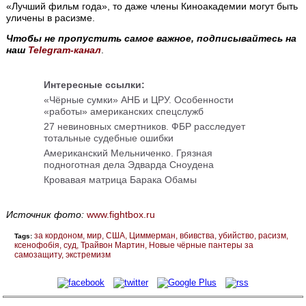
«Лучший фильм года», то даже члены Киноакадемии могут быть
уличены в расизме.
Чтобы не пропустить самое важное, подписывайтесь на
наш
Telegram-канал
.
Интересные ссылки:
«Чёрные сумки» АНБ и ЦРУ. Особенности
«работы» американских спецслужб
27 невиновных смертников. ФБР расследует
тотальные судебные ошибки
Американский Мельниченко. Грязная
подноготная дела Эдварда Сноудена
Кровавая матрица Барака Обамы
Источник фото:
www.fightbox.ru
за кордоном
мир
США
Циммерман
вбивства
убийство
расизм
Tags:
ксенофобія
суд
Трайвон Мартин
Новые чёрные пантеры за
самозащиту
экстремизм