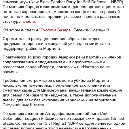
самозащиту» (New Black Panther Party for Self-Defense – NBPP).
По мнению борцов с экстремизмом, данная организация может
не только спровоцировать множество конфликтов на расовой
почте, но и попытаться продвинуть своих членов в различные
структуры
власти
.
Об этом пишет в
"Русском Базаре"
Евгений Новицкий.
Стремительно растущее влияние чёрные пантеры
продемонстрировали в минувший уик-энд на митингах в
поддержку Трайвона Мартина.
Практически во всех городах Америки речи партийных членов
сопровождались аплодисментами и одобрительными
возгласами вроде «Вперёд, пантеры!» и «Настало наше
время!».
Требования экстремистов с момента убийства Мартина
нисколько не изменились: пожизненное заключение или
смертная казнь для Циммермана, внушительная компенсация
для семьи погибшего тинейджера, а также дополнительные
льготы для всех без исключения чернокожих на территории
Соединённых Штатов.
По мнению экспертов Антидиффамационной лиги (Anti-
Defamation League) и Комиссии по гражданским правам (United
States Commission on Civil Rights) NBPP сегодня является одной
из самых популярных «групп ненависти» в Соединённых