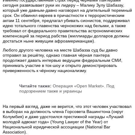
Именно государственный страх перед чёрными пантерами
сегодня развязывает руки их лидеру – Малику Зулу Шабаззу,
который уже давным-давно наговорил на длительный тюремный
срок. Он обвинял евреев в причастности к террористическим
актам 11 сентября, предлагал убивать сионистов, поддерживал
идею тотального главенства чернокожих над белыми, а также
требовал от федерального правительства астрономических
компенсаций за период рабства (миллиарды долларов должны
достаться ныне живущим афроамериканцам).
Любого другого человека на месте Шабазза суд бы давно
отправил за решётку, однако главная чёрная пантера
продолжает давать интервью ведущим федеральным СМИ,
принимать участие в ток-шоу и открыто демонстрировать
приверженность к чёрному национализму.
Читайте также:
Операция «Open Market». Под
подозрением также и украинцы
На первый взгляд, даже не верится, что этот человек участвовал
в выборах на должность члена Горсовета Вашингтона (округ
Колумбия) и даже удостоился престижной награды «Лучший
молодой адвокат года» (Young Lawyer of the Year) от
Национальной юридической ассоциации (National Bar
Association).