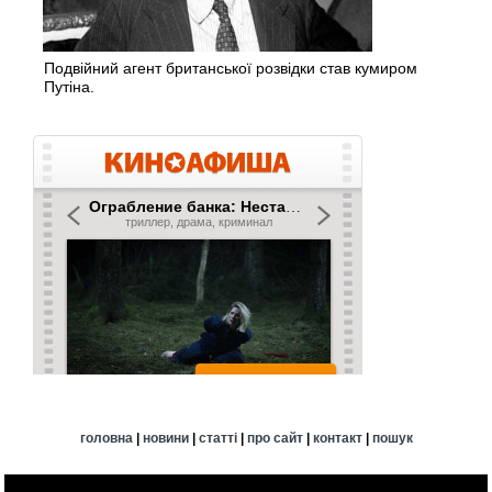
Подвійний агент британської розвідки став кумиром
Путіна.
головна
|
новини
|
статті
|
про сайт
|
контакт
|
пошук