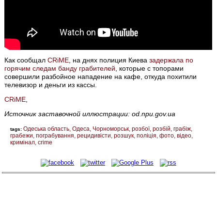
Как сообщал
CRiME
, на днях полиция Киева
задержала по
горячим следам банду грабителей
, которые с топорами
совершили разбойное нападение на кафе, откуда похитили
телевизор и деньги из кассы.
CRiME
,
Источник заставочной иллюстрации: od.npu.gov.ua
Одеська область
Одеса
Чорноморськ
розбої
розбій
грабіж
tags:
грабежи
пограбування
рецидивісти
розшук
поліція
фото
відео
кримінал
crime