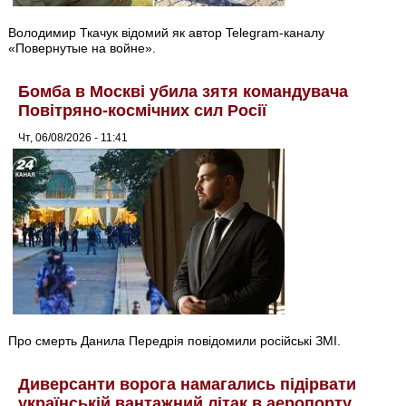
Володимир Ткачук відомий як автор Telegram-каналу
«Повернутые на войне».
Бомба в Москві убила зятя командувача
Повітряно-космічних сил Росії
Чт, 06/08/2026 - 11:41
Про смерть Данила Передрія повідомили російські ЗМІ.
Диверсанти ворога намагались підірвати
українській вантажний літак в аеропорту