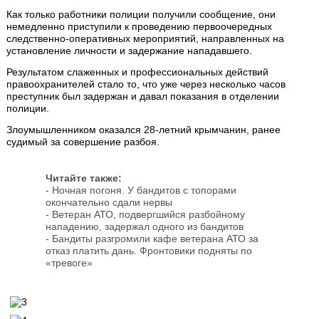
Как только работники полиции получили сообщение, они
немедленно приступили к проведению первоочередных
следственно-оперативных мероприятий, направленных на
установление личности и задержание нападавшего.
Результатом слаженных и профессиональных действий
правоохранителей стало то, что уже через несколько часов
преступник был задержан и давал показания в отделении
полиции.
Злоумышленником оказался 28-летний крымчанин, ранее
судимый за совершение разбоя.
Читайте также:
- Ночная погоня. У бандитов с топорами
окончательно сдали нервы
-
Ветеран АТО, подвергшийся разбойному
нападению, задержал одного из бандитов
-
Бандиты разгромили кафе ветерана АТО за
отказ платить дань. Фронтовики подняты по
«тревоге»