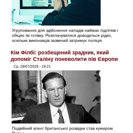
Угруповання для здійснення нападів наймає підлітків і
обіцяє їм готівку. Розплачуватися доводиться рідко,
оскільки виконавців зазвичай затримує поліція.
Кім Філбі: розбещений зрадник, який
допоміг Сталіну поневолити пів Європи
Ср, 29/07/2026 - 19:21
Подвійний агент британської розвідки став кумиром