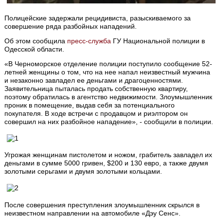
Полицейские задержали рецидивиста, разыскиваемого за
совершение ряда разбойных нападений.
Об этом сообщила
пресс-служба
ГУ Национальной полиции в
Одесской области.
«В Черноморское отделение полиции поступило сообщение 52-
летней женщины о том, что на нее напал неизвестный мужчина
и незаконно завладел ее деньгами и драгоценностями.
Заявительница пыталась продать собственную квартиру,
поэтому обратилась в агентство недвижимости. Злоумышленник
проник в помещение, выдав себя за потенциального
покупателя. В ходе встречи с продавцом и риэлтором он
совершил на них разбойное нападение», - сообщили в полиции.
Угрожая женщинам пистолетом и ножом, грабитель завладел их
деньгами в сумме 5000 гривен, $200 и 130 евро, а также двумя
золотыми серьгами и двумя золотыми кольцами.
После совершения преступления злоумышленник скрылся в
неизвестном направлении на автомобиле «Дэу Сенс».