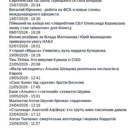
Європейська гастроль турецького Остапа Бендера
15/07/2026 - 20:34
Виталий Юрченко - работа на ФСБ и новые схемы
международного афериста
14/07/2026 - 16:30
Пійманий на хабарі екс-співробітник СБУ Олександр Карамушка
знову став «рішалою» для бізнесу
09/07/2026 - 19:28
Великі розбірки: як Влада Молчанова і Юрій Іванющенко
привернули увагу НАБУ
02/07/2026 - 18:01
У справі «Мідаса» з’явились вуха нардепа Кучеренка
19/06/2026 - 18:19
Тінь Тігіпка. Хто викупив Єрмака із СІЗО
22/05/2026 - 20:08
«Матір міскодингу» Альона Шевцова розпочала експансію в
Європу
19/05/2026 - 12:41
«Сенс Банк» під «дахом» братів Веселих
11/05/2026 - 17:45
Банк «Альянс» і «зелений» схематоз Шурми
10/05/2026 - 15:01
Махінатор Антон Шухнін брязкає «орденами»
24/04/2026 - 13:16
«Сталевар» Анатолій Афійчук: хто труїть киян токсичним димом
22/04/2026 - 17:12
Антон Ткаченко: смертельна автотроща і мережа борделів
15/04/2026 - 11:57