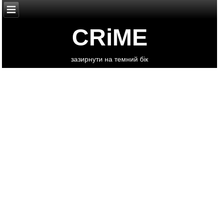
CRiME
зазирнути на темний бік