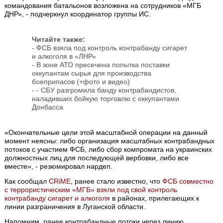
командования батальонов возложена на сотрудников «МГБ
ДНР», - подчеркнул координатор группы ИС.
Читайте также:
- ФСБ взяла под контроль контрабанду сигарет
и алкоголя в «ЛНР»
- В зоне АТО пресечена попытка поставки
оккупантам сырья для производства
боеприпасов (+фото и видео)
- - СБУ разгромила банду контрабандистов,
наладивших бойкую торговлю с оккупантами
Донбасса
«Окончательные цели этой масштабной операции на данный
момент неясны: либо организация масштабных контрабандных
потоков с участием ФСБ, либо сбор компромата на украинских
должностных лиц для последующей вербовки, либо все
вместе», - резюмировал нардеп.
Как сообщал
CRiMЕ
, ранее стало известно, что
ФСБ совместно
с террористическим «МГБ» взяли под свой контроль
контрабанду сигарет и алкоголя
в районах, прилегающих к
линии разграничения в Луганской области.
Напомним, ранее контрабандные потоки через линию