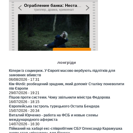
лонгріди
Кілери із соцмереж. У Європі масово вербують підлітків для
замовних вбивств
06/08/2026 - 17:31
Кім Філбі: розбещений зрадник, який допоміг Сталіну поневолити
пів Європи
29/07/2026 - 19:21
Пішов проти системи. Чому звільнили міністра Федорова
16/07/2026 - 18:15
Європейська гастроль турецького Остапа Бендера
15/07/2026 - 20:34
Виталий Юрченко - работа на ФСБ и новые схемы
международного афериста
14/07/2026 - 16:30
Пійманий на хабарі екс-співробітник СБУ Олександр Карамушка