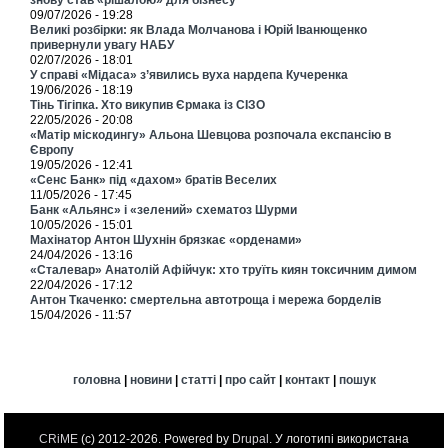
знову став «рішалою» для бізнесу
09/07/2026 - 19:28
Великі розбірки: як Влада Молчанова і Юрій Іванющенко
привернули увагу НАБУ
02/07/2026 - 18:01
У справі «Мідаса» з’явились вуха нардепа Кучеренка
19/06/2026 - 18:19
Тінь Тігіпка. Хто викупив Єрмака із СІЗО
22/05/2026 - 20:08
«Матір міскодингу» Альона Шевцова розпочала експансію в
Європу
19/05/2026 - 12:41
«Сенс Банк» під «дахом» братів Веселих
11/05/2026 - 17:45
Банк «Альянс» і «зелений» схематоз Шурми
10/05/2026 - 15:01
Махінатор Антон Шухнін брязкає «орденами»
24/04/2026 - 13:16
«Сталевар» Анатолій Афійчук: хто труїть киян токсичним димом
22/04/2026 - 17:12
Антон Ткаченко: смертельна автотроща і мережа борделів
15/04/2026 - 11:57
головна
|
новини
|
статті
|
про сайт
|
контакт
|
пошук
CRiME
(c) 2012-2026. Powered by
Drupal
. У логотипі використана