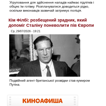
Угруповання для здійснення нападів наймає підлітків і
обіцяє їм готівку. Розплачуватися доводиться рідко,
оскільки виконавців зазвичай затримує поліція.
Кім Філбі: розбещений зрадник, який
допоміг Сталіну поневолити пів Європи
Ср, 29/07/2026 - 19:21
Подвійний агент британської розвідки став кумиром
Путіна.