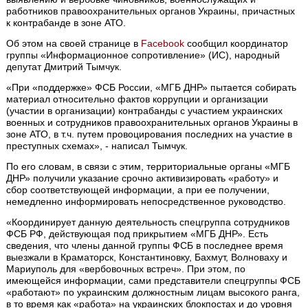
работников правоохранительных органов Украины, причастных
к контрабанде в зоне АТО.
Об этом на своей странице в
Facebook
сообщил координатор
группы «Информационное сопротивление» (ИС), народный
депутат Дмитрий Тымчук.
«При «поддержке» ФСБ России, «МГБ ДНР» пытается собирать
материал относительно фактов коррупции и организации
(участии в организации) контрабанды с участием украинских
военных и сотрудников правоохранительных органов Украины в
зоне АТО, в т.ч. путем провоцирования последних на участие в
преступных схемах», - написал Тымчук.
По его словам, в связи с этим, территориальные органы «МГБ
ДНР» получили указание срочно активизировать «работу» и
сбор соответствующей информации, а при ее получении,
немедленно информировать непосредственное руководство.
«Координирует данную деятельность спецгруппа сотрудников
ФСБ РФ, действующая под прикрытием «МГБ ДНР». Есть
сведения, что члены данной группы ФСБ в последнее время
выезжали в Краматорск, Константиновку, Бахмут, Волноваху и
Мариуполь для «вербовочных встреч». При этом, по
имеющейся информации, сами представители спецгруппы ФСБ
«работают» по украинским должностным лицам высокого ранга,
в то время как «работа» на украинских блокпостах и до уровня