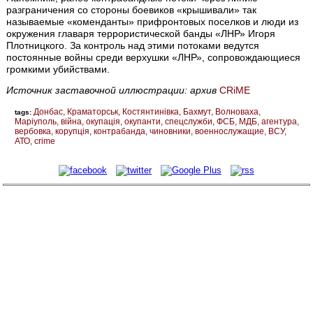
разграничения со стороны боевиков «крышивали» так
называемые «коменданты» прифронтовых поселков и люди из
окружения главаря террористической банды «ЛНР» Игоря
Плотницкого. За контроль над этими потоками ведутся
постоянные войны среди верхушки «ЛНР», сопровождающиеся
громкими убийствами.
Источник заставочной иллюстрации: архив
CRiMЕ
Донбас
Краматорськ
Костянтинівка
Бахмут
Волноваха
tags:
Маріуполь
війна
окупація
окупанти
спецслужби
ФСБ
МДБ
агентура
вербовка
корупція
контрабанда
чиновники
военнослужащие
ВСУ
АТО
crime