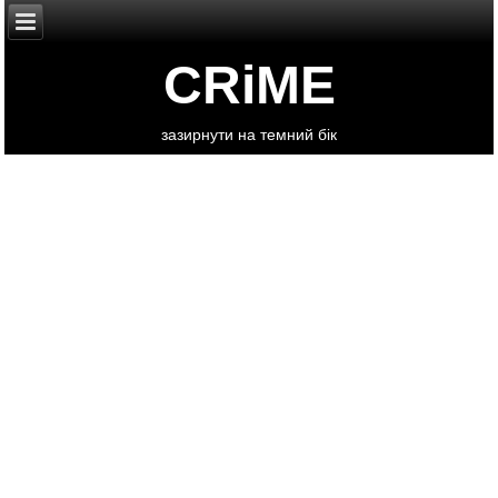
CRiME
зазирнути на темний бік