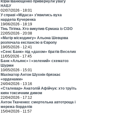
Юрій Іванющенко привернули увагу
НАБУ
02/07/2026 - 18:01
У справі «Мідаса» з’явились вуха
нардепа Кучеренка
19/06/2026 - 18:19
Тінь Тігіпка. Хто викупив Єрмака із СІЗО
22/05/2026 - 20:08
«Матір міскодингу» Альона Шевцова
розпочала експансію в Європу
19/05/2026 - 12:41
«Сенс Банк» під «дахом» братів Веселих
11/05/2026 - 17:45
Банк «Альянс» і «зелений» схематоз
Шурми
10/05/2026 - 15:01
Махінатор Антон Шухнін брязкає
«орденами»
24/04/2026 - 13:16
«Сталевар» Анатолій Афійчук: хто труїть
киян токсичним димом
22/04/2026 - 17:12
Антон Ткаченко: смертельна автотроща і
мережа борделів
15/04/2026 - 11:57