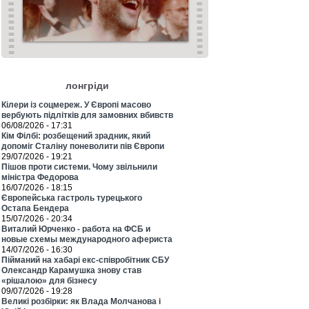
лонгріди
Кілери із соцмереж. У Європі масово
вербують підлітків для замовних вбивств
06/08/2026 - 17:31
Кім Філбі: розбещений зрадник, який
допоміг Сталіну поневолити пів Європи
29/07/2026 - 19:21
Пішов проти системи. Чому звільнили
міністра Федорова
16/07/2026 - 18:15
Європейська гастроль турецького
Остапа Бендера
15/07/2026 - 20:34
Виталий Юрченко - работа на ФСБ и
новые схемы международного афериста
14/07/2026 - 16:30
Пійманий на хабарі екс-співробітник СБУ
Олександр Карамушка знову став
«рішалою» для бізнесу
09/07/2026 - 19:28
Великі розбірки: як Влада Молчанова і