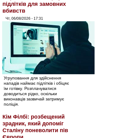
підлітків для замовних
вбивств
Чт, 06/08/2026 - 17:31
Угруповання для здійснення
нападів наймає підлітків і обіцяє
їм готівку. Розплачуватися
доводиться рідко, оскільки
виконавців зазвичай затримує
поліція.
Кім Філбі: розбещений
зрадник, який допоміг
Сталіну поневолити пів
Європи