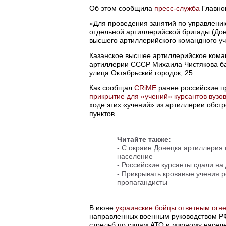
Об этом сообщила
пресс-служба
Главно
«Для проведения занятий по управлению
отдельной артиллерийской бригады (До
высшего артиллерийского командного уч
Казанское высшее артиллерийское кома
артиллерии СССР Михаила Чистякова баз
улица Октябрьский городок, 25.
Как сообщал
CRiME
ранее российские п
прикрытие для «учений» курсантов вуз
ходе этих «учений» из артиллерии обст
пунктов.
Читайте также:
- С окраин Донецка артиллерия
население
- Российские курсанты сдали на
- Прикрывать кровавые учения 
пропагандисты
В июне
украинские бойцы ответным огне
направленных военным руководством РФ
стрельб по силам АТО и мирному насел