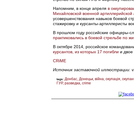
Напомним, в конце апреля
в оккупирова
Михайловской военной артиллерийской 
усовершенствования навыков боевой ст
стажировку и курсанты-артиллеристы во
В прошлом году российские офицеры-сл
практиковались в боевой стрельбе по 
В октябре 2014, российское командова
курсантов, из которых 17 погибли
и двое
CRiME
Источник заставочной иллюстрации: v
Донбас
Донецьк
війна
окупація
окупан
tags:
ГУР
разведка
crime