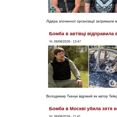
Лідера злочинної організації затримали в
Бомба в автівці відправила 
Чт, 06/08/2026 - 13:47
Володимир Ткачук відомий як автор Tel
Бомба в Москві убила зятя к
Чт, 06/08/2026 - 11:41