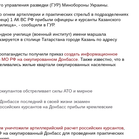
го управления разведки (ГУР) Минобороны Украины.
 огнем артиллерии и практических стрельб в подразделениях
нецк) 1 АК ВС РФ прибыли офицеры и курсанты Казанского
илища», - сообщили в ГУР.
ндное училище (военный институт) имени маршала
ируется в столице Татарстана городе Казань по адресу
ропагандисты получили приказ
создать информационное
ов МО РФ на оккупированном Донбассе
. Также известно, что в
реливались жилые квартали оккупированных населенных
 оккупантов обстреливает силы АТО и мирное
 Донбассе последний в своей жизни экзамен
российских курсантов на Донбасс прибыли кремлевские
м уничтожили артиллерийский расчет российских курсантов
,
 на оккупированный Донбасс для проведения практических
ению.