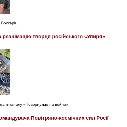
 Болгарії.
в реанімацію творця російського «Упиря»
egram-каналу «Повернутые на войне».
омандувача Повітряно-космічних сил Росії