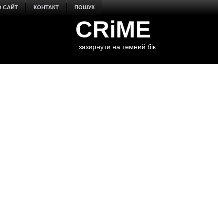
О САЙТ
КОНТАКТ
ПОШУК
CRiME
зазирнути на темний бік