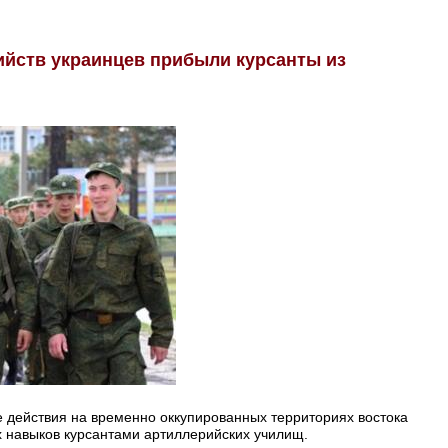
ийств украинцев прибыли курсанты из
 действия на временно оккупированных территориях востока
х навыков курсантами артиллерийских училищ.