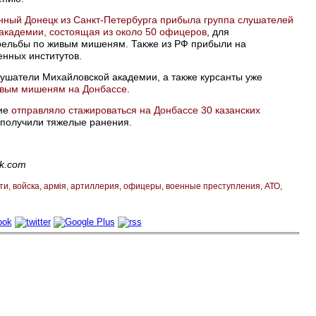
нный Донецк из Санкт-Петербурга прибыла группа слушателей
академии, состоящая из около 50 офицеров
, для
рельбы по живым мишеням. Также из РФ прибыли на
енных институтов.
ушатели Михайловской академии, а также курсанты уже
живым мишеням на Донбассе
.
ние
отправляло стажироваться на Донбассе 30 казанских
 получили тяжелые ранения.
k.com
ти
войска
армія
артиллерия
офицеры
военные преступления
АТО