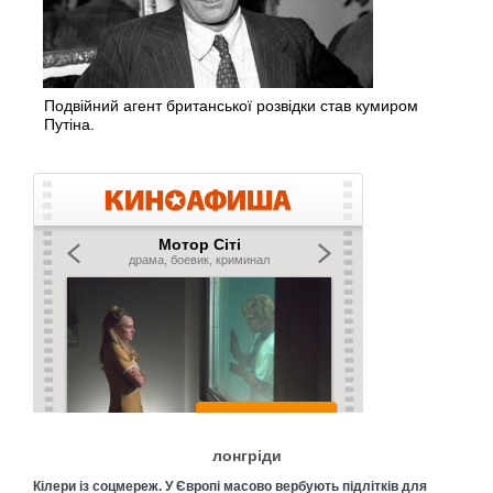
Подвійний агент британської розвідки став кумиром
Путіна.
лонгріди
Кілери із соцмереж. У Європі масово вербують підлітків для