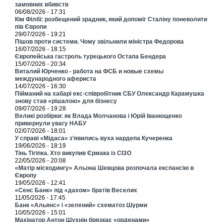
замовних вбивств
06/08/2026 - 17:31
Кім Філбі: розбещений зрадник, який допоміг Сталіну поневолити
пів Європи
29/07/2026 - 19:21
Пішов проти системи. Чому звільнили міністра Федорова
16/07/2026 - 18:15
Європейська гастроль турецького Остапа Бендера
15/07/2026 - 20:34
Виталий Юрченко - работа на ФСБ и новые схемы
международного афериста
14/07/2026 - 16:30
Пійманий на хабарі екс-співробітник СБУ Олександр Карамушка
знову став «рішалою» для бізнесу
09/07/2026 - 19:28
Великі розбірки: як Влада Молчанова і Юрій Іванющенко
привернули увагу НАБУ
02/07/2026 - 18:01
У справі «Мідаса» з’явились вуха нардепа Кучеренка
19/06/2026 - 18:19
Тінь Тігіпка. Хто викупив Єрмака із СІЗО
22/05/2026 - 20:08
«Матір міскодингу» Альона Шевцова розпочала експансію в
Європу
19/05/2026 - 12:41
«Сенс Банк» під «дахом» братів Веселих
11/05/2026 - 17:45
Банк «Альянс» і «зелений» схематоз Шурми
10/05/2026 - 15:01
Махінатор Антон Шухнін брязкає «орденами»