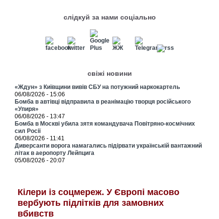
слідкуй за нами соціально
свіжі новини
«Ждун» з Київщини вивів СБУ на потужний наркокартель
06/08/2026 - 15:06
Бомба в автівці відправила в реанімацію творця російського
«Упиря»
06/08/2026 - 13:47
Бомба в Москві убила зятя командувача Повітряно-космічних
сил Росії
06/08/2026 - 11:41
Диверсанти ворога намагались підірвати українській вантажний
літак в аеропорту Лейпцига
05/08/2026 - 20:07
Кілери із соцмереж. У Європі масово
вербують підлітків для замовних
вбивств