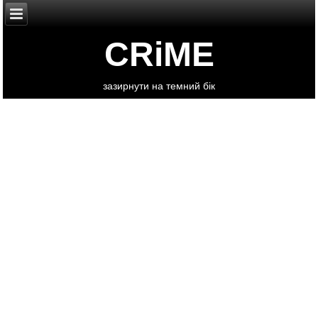
CRiME
зазирнути на темний бік