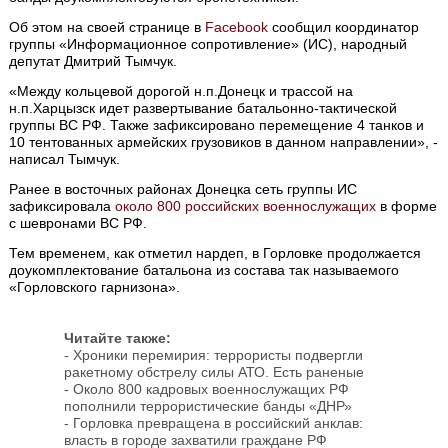
Об этом на своей странице в
Facebook
сообщил координатор
группы «Информационное сопротивление» (ИС), народный
депутат Дмитрий Тымчук.
«Между кольцевой дорогой н.п.Донецк и трассой на
н.п.Харцызск идет развертывание батальонно-тактической
группы ВС РФ. Также зафиксировано перемещение 4 танков и
10 тентованных армейских грузовиков в данном направлении», -
написал Тымчук.
Ранее в восточных районах Донецка сеть группы ИС
зафиксировала
около 800 российских военнослужащих
в форме
с шевронами ВС РФ.
Тем временем, как отметил нардеп, в Горловке продолжается
доукомплектование батальона из состава так называемого
«Горловского гарнизона».
Читайте также:
- Хроники перемирия: террористы подвергли
ракетному обстрелу силы АТО. Есть раненые
- Около 800 кадровых военнослужащих РФ
пополнили террористические банды «ДНР»
- Горловка превращена в российский анклав:
власть в городе захватили граждане РФ