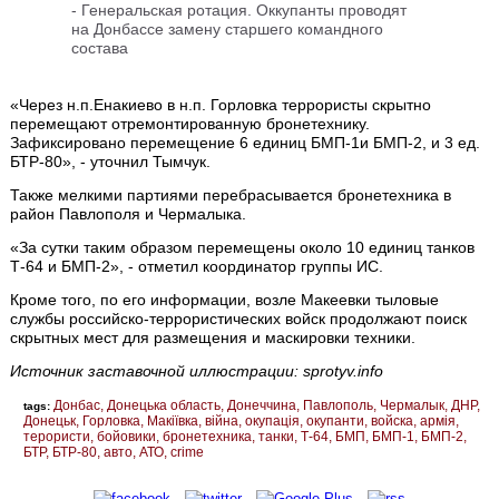
- Генеральская ротация. Оккупанты проводят
на Донбассе замену старшего командного
состава
«Через н.п.Енакиево в н.п. Горловка террористы скрытно
перемещают отремонтированную бронетехнику.
Зафиксировано перемещение 6 единиц БМП-1и БМП-2, и 3 ед.
БТР-80», - уточнил Тымчук.
Также мелкими партиями перебрасывается бронетехника в
район Павлополя и Чермалыка.
«За сутки таким образом перемещены около 10 единиц танков
Т-64 и БМП-2», - отметил координатор группы ИС.
Кроме того, по его информации, возле Макеевки тыловые
службы российско-террористических войск продолжают поиск
скрытных мест для размещения и маскировки техники.
Источник заставочной иллюстрации: sprotyv.info
Донбас
Донецька область
Донеччина
Павлополь
Чермалык
ДНР
tags:
Донецьк
Горловка
Макіївка
війна
окупація
окупанти
войска
армія
терористи
бойовики
бронетехника
танки
Т-64
БМП
БМП-1
БМП-2
БТР
БТР-80
авто
АТО
crime