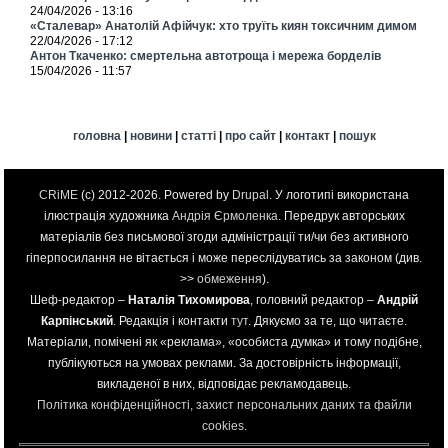
24/04/2026 - 13:16
«Сталевар» Анатолій Афійчук: хто труїть киян токсичним димом
22/04/2026 - 17:12
Антон Ткаченко: смертельна автотроща і мережа борделів
15/04/2026 - 11:57
головна
|
новини
|
статті
|
про сайт
|
контакт
|
пошук
CRiME
(c) 2012-2026. Powered by
Drupal
. У логотипі використана
ілюстрація художника
Андрія Єрмоленка
. Передрук авторських
матеріалів без письмової згоди адміністрації ти/чи без активного
гіперпосилання не вітається і може переслідуватись за законом (див.
>>
обмеження
).
Шеф-редактор –
Наталія Тихомирова
, головний редактор –
Андрій
Карпінський
. Редакція і контакти
тут
. Дякуємо за те, що читаєте.
Матеріали, помічені як «реклама», «особиста думка» и тому подібне,
публікуються на умовах реклами. За достовірність інформації,
викладеної в них, відповідає рекламодавець.
Політика конфіденційності, захист персональних даних та файли
cookies
.