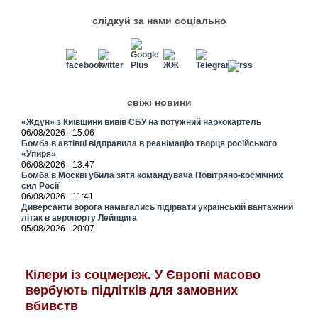
слідкуй за нами соціально
свіжі новини
«Ждун» з Київщини вивів СБУ на потужний наркокартель
06/08/2026 - 15:06
Бомба в автівці відправила в реанімацію творця російського
«Упиря»
06/08/2026 - 13:47
Бомба в Москві убила зятя командувача Повітряно-космічних
сил Росії
06/08/2026 - 11:41
Диверсанти ворога намагались підірвати українській вантажний
літак в аеропорту Лейпцига
05/08/2026 - 20:07
Кілери із соцмереж. У Європі масово
вербують підлітків для замовних
вбивств