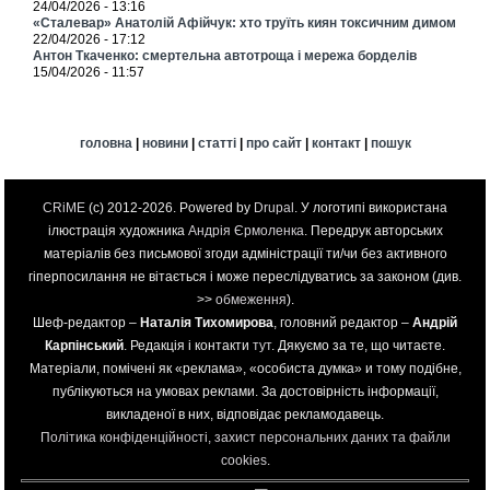
24/04/2026 - 13:16
«Сталевар» Анатолій Афійчук: хто труїть киян токсичним димом
22/04/2026 - 17:12
Антон Ткаченко: смертельна автотроща і мережа борделів
15/04/2026 - 11:57
головна
|
новини
|
статті
|
про сайт
|
контакт
|
пошук
CRiME
(c) 2012-2026. Powered by
Drupal
. У логотипі використана
ілюстрація художника
Андрія Єрмоленка
. Передрук авторських
матеріалів без письмової згоди адміністрації ти/чи без активного
гіперпосилання не вітається і може переслідуватись за законом (див.
>>
обмеження
).
Шеф-редактор –
Наталія Тихомирова
, головний редактор –
Андрій
Карпінський
. Редакція і контакти
тут
. Дякуємо за те, що читаєте.
Матеріали, помічені як «реклама», «особиста думка» и тому подібне,
публікуються на умовах реклами. За достовірність інформації,
викладеної в них, відповідає рекламодавець.
Політика конфіденційності, захист персональних даних та файли
cookies
.