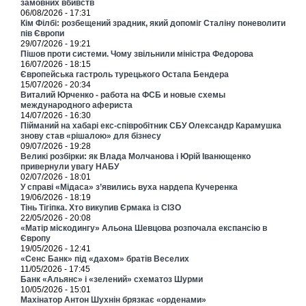
замовних вбивств
06/08/2026 - 17:31
Кім Філбі: розбещений зрадник, який допоміг Сталіну поневолити
пів Європи
29/07/2026 - 19:21
Пішов проти системи. Чому звільнили міністра Федорова
16/07/2026 - 18:15
Європейська гастроль турецького Остапа Бендера
15/07/2026 - 20:34
Виталий Юрченко - работа на ФСБ и новые схемы
международного афериста
14/07/2026 - 16:30
Пійманий на хабарі екс-співробітник СБУ Олександр Карамушка
знову став «рішалою» для бізнесу
09/07/2026 - 19:28
Великі розбірки: як Влада Молчанова і Юрій Іванющенко
привернули увагу НАБУ
02/07/2026 - 18:01
У справі «Мідаса» з’явились вуха нардепа Кучеренка
19/06/2026 - 18:19
Тінь Тігіпка. Хто викупив Єрмака із СІЗО
22/05/2026 - 20:08
«Матір міскодингу» Альона Шевцова розпочала експансію в
Європу
19/05/2026 - 12:41
«Сенс Банк» під «дахом» братів Веселих
11/05/2026 - 17:45
Банк «Альянс» і «зелений» схематоз Шурми
10/05/2026 - 15:01
Махінатор Антон Шухнін брязкає «орденами»