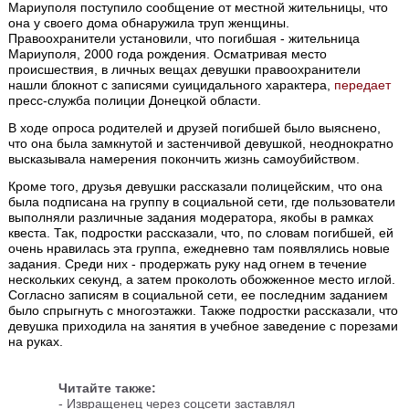
Мариуполя поступило сообщение от местной жительницы, что
она у своего дома обнаружила труп женщины.
Правоохранители установили, что погибшая - жительница
Мариуполя, 2000 года рождения. Осматривая место
происшествия, в личных вещах девушки правоохранители
нашли блокнот с записями суицидального характера,
передает
пресс-служба полиции Донецкой области.
В ходе опроса родителей и друзей погибшей было выяснено,
что она была замкнутой и застенчивой девушкой, неоднократно
высказывала намерения покончить жизнь самоубийством.
Кроме того, друзья девушки рассказали полицейским, что она
была подписана на группу в социальной сети, где пользователи
выполняли различные задания модератора, якобы в рамках
квеста. Так, подростки рассказали, что, по словам погибшей, ей
очень нравилась эта группа, ежедневно там появлялись новые
задания. Среди них - продержать руку над огнем в течение
нескольких секунд, а затем проколоть обожженное место иглой.
Согласно записям в социальной сети, ее последним заданием
было спрыгнуть с многоэтажки. Также подростки рассказали, что
девушка приходила на занятия в учебное заведение с порезами
на руках.
Читайте также:
-
Извращенец через соцсети заставлял