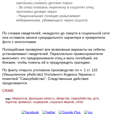
школьниц снимать детское порно
-
За отказ показать переписку в соцсетях отец
проломил дочери череп
-
Национальная полиция разыскивает
киберманьяка, убивающего через соцсети
По словам свидетелей, незадолго до смерти в социальной сети
она оставила записи суицидального характера и прикрепила
фото с многоэтажки.
Полицейские проверяют все возможные варианты ее гибели,
устанавливают свидетелей. Параллельно правоохранители
выясняют, что предпринимали отец и мать погибшей, ее
близкие, чтобы помочь ей и предупредить трагедию.
По факту открыто уголовное производство по ч. 1 ст. 115
(Умышленное убийство) Уголовного Кодекса Украины с
пометкой "Самоубийство". Следственные действия
продолжаются.
CRiME
Маріуполь
Донецька область
вбивства
самоубийства
діти
tags:
підлітки
кримінал
соцмережі
соціальні мережі
crime