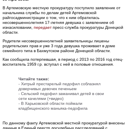
В Артемовскую местную прокуратуру поступило заявление от
начальника службы по делам детей Артемовской
райгосадминистрации о том, что к ним обратилась
несовершеннолетняя 17-летняя девушка с заявлением об
изнасиловании,
передает
пресс-служба прокуратуры Донецкой
области.
Родители несовершеннолетней заявительницы лишены
родительских прав и уже 3 года девушка проживает в доме
семейного типа в Бахмутском районе Донецкой области.
Как сообщила потерпевшая, в период с 2013 по 2016 год отец-
воспитатель 1959 г.р. вступал с ней в половые отношения.
Читайте также:
-
Хитрый престарелый педофил соблазнял
доверчивых девочек печеньем
- Сельский педофил заманивал детей в свои
сети качелями (+видео)
- В Харьковской области поймали
кладбищенского маньяка-педофила
По данному факту Артемовской местной прокуратурой внесены
данные в Единый реестр досудебных расследований с