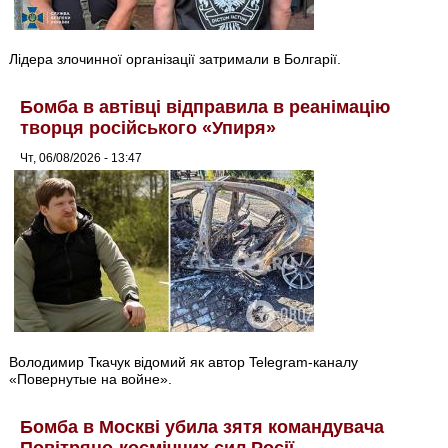
Лідера злочинної організації затримали в Болгарії.
Бомба в автівці відправила в реанімацію
творця російського «Упиря»
Чт, 06/08/2026 - 13:47
Володимир Ткачук відомий як автор Telegram-каналу
«Повернутые на войне».
Бомба в Москві убила зятя командувача
Повітряно-космічних сил Росії