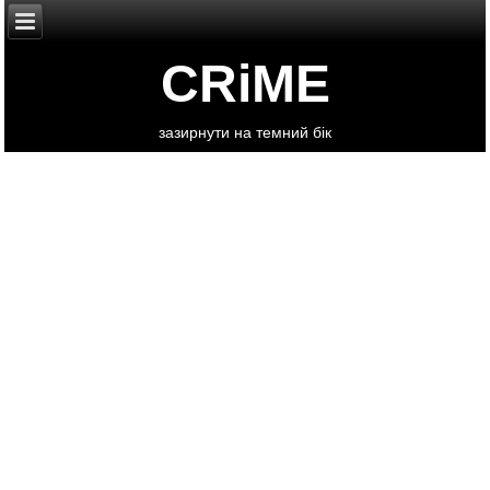
CRiME
зазирнути на темний бік