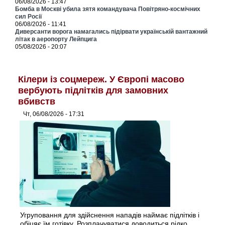
06/08/2026 - 13:47
Бомба в Москві убила зятя командувача Повітряно-космічних
сил Росії
06/08/2026 - 11:41
Диверсанти ворога намагались підірвати українській вантажний
літак в аеропорту Лейпцига
05/08/2026 - 20:07
Кілери із соцмереж. У Європі масово
вербують підлітків для замовних
вбивств
Чт, 06/08/2026 - 17:31
Угруповання для здійснення нападів наймає підлітків і
обіцяє їм готівку. Розплачуватися доводиться рідко,