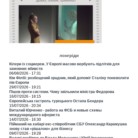
лонгріди
Кілери із соцмереж. У Європі масово вербують підлітків для
замовних вбивств
06/08/2026 - 17:31
Кім Філбі: розбещений зрадник, який допоміг Сталіну поневолити
пів Європи
29/07/2026 - 19:21
Пішов проти системи. Чому звільнили міністра Федорова
16/07/2026 - 18:15
Європейська гастроль турецького Остапа Бендера
15/07/2026 - 20:34
Виталий Юрченко - работа на ФСБ и новые схемы
международного афериста
14/07/2026 - 16:30
Пійманий на хабарі екс-співробітник СБУ Олександр Карамушка
знову став «рішалою» для бізнесу
09/07/2026 - 19:28
Великі розбірки: як Влада Молчанова і Юрій Іванющенко