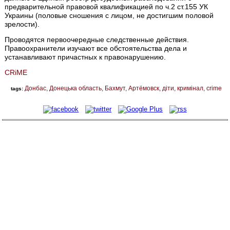
предварительной правовой квалификацией по ч.2 ст.155 УК
Украины (половые сношения с лицом, не достигшим половой
зрелости).
Проводятся первоочередные следственные действия.
Правоохранители изучают все обстоятельства дела и
устанавливают причастных к правонарушению.
CRiME
Донбас
Донецька область
Бахмут
Артёмовск
діти
кримінал
crime
tags: