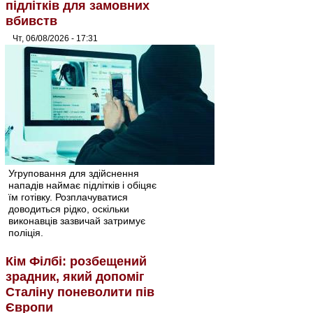
підлітків для замовних
вбивств
Чт, 06/08/2026 - 17:31
Угруповання для здійснення
нападів наймає підлітків і обіцяє
їм готівку. Розплачуватися
доводиться рідко, оскільки
виконавців зазвичай затримує
поліція.
Кім Філбі: розбещений
зрадник, який допоміг
Сталіну поневолити пів
Європи