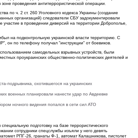
в зоне проведения антитеррористической операции.
тва по ч. 2 ст. 260 Уголовного кодекса Украины (создание
анных организаций) следователи СБУ задокументировали
ое участие в проведении диверсий на территории Доброполье,
ибыл на подконтрольную украинской власти территорию. С
", он по телефону получал "инструкции" от боевиков.
использованием самодельных взрывных устройств, были
местных проукраинских общественно-политических деятелей и
та-подрывника, охотившегося на украинских
ких военных планировали нанести удар по Авдеевке
ором ночного видения попался в сети сил АТО
специальную подготовку на базе террористического
ржании сотрудники спецслужбы изъяли у него девять
натомет РПГ-26, гранаты Ф-1, автомат Калашникова, пистолет