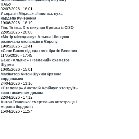
НАБУ
02/07/2026 - 18:01
У справі «Мідаса» з’явились вуха
нардепа Кучеренка
19/06/2026 - 18:19
Тінь Тігіпка. Хто викупив Єрмака із СІЗО
22/05/2026 - 20:08
«Матір міскодингу» Альона Шевцова
розпочала експансію в Європу
19/05/2026 - 12:41
«Сенс Банк» під «дахом» братів Веселих
11/05/2026 - 17:45
Банк «Альянс» і «зелений» схематоз
Шурми
10/05/2026 - 15:01
Махінатор Антон Шухнін брязкає
«орденами»
24/04/2026 - 13:16
«Сталевар» Анатолій Афійчук: хто труїть
киян токсичним димом
22/04/2026 - 17:12
Антон Ткаченко: смертельна автотроща і
мережа борделів
15/04/2026 - 11:57