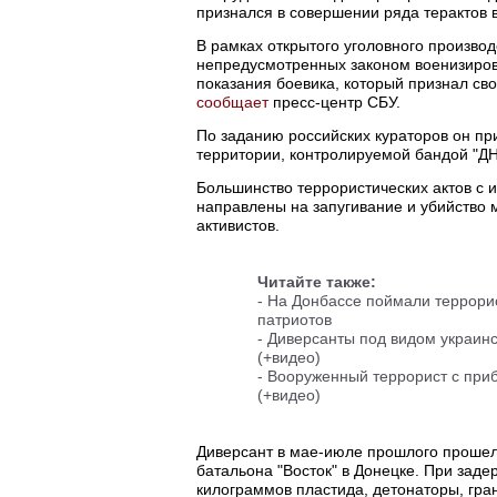
признался в совершении ряда терактов 
В рамках открытого уголовного производс
непредусмотренных законом военизиров
показания боевика, который признал св
сообщает
пресс-центр СБУ.
По заданию российских кураторов он пр
территории, контролируемой бандой "ДНР
Большинство террористических актов с 
направлены на запугивание и убийство 
активистов.
Читайте также:
-
На Донбассе поймали террорис
патриотов
-
Диверсанты под видом украинс
(+видео)
-
Вооруженный террорист с приб
(+видео)
Диверсант в мае-июле прошлого прошел 
батальона "Восток" в Донецке. При заде
килограммов пластида, детонаторы, гра