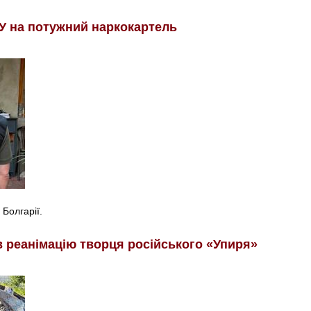
У на потужний наркокартель
 Болгарії.
в реанімацію творця російського «Упиря»