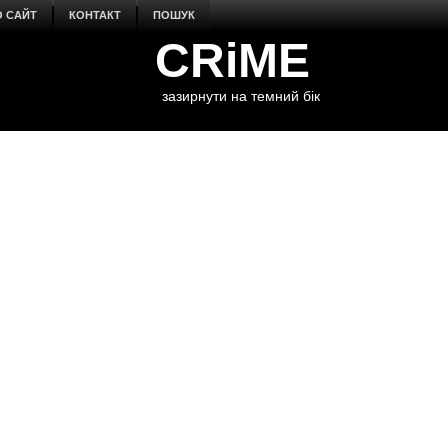
О САЙТ
КОНТАКТ
ПОШУК
CRiME
зазирнути на темний бік