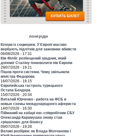
лонгріди
Кілери із соцмереж. У Європі масово
вербують підлітків для замовних вбивств
06/08/2026 - 17:31
Кім Філбі: розбещений зрадник, який
допоміг Сталіну поневолити пів Європи
29/07/2026 - 19:21
Пішов проти системи. Чому звільнили
міністра Федорова
16/07/2026 - 18:15
Європейська гастроль турецького
Остапа Бендера
15/07/2026 - 20:34
Виталий Юрченко - работа на ФСБ и
новые схемы международного афериста
14/07/2026 - 16:30
Пійманий на хабарі екс-співробітник СБУ
Олександр Карамушка знову став
«рішалою» для бізнесу
09/07/2026 - 19:28
Великі розбірки: як Влада Молчанова і
Юрій Іванющенко привернули увагу