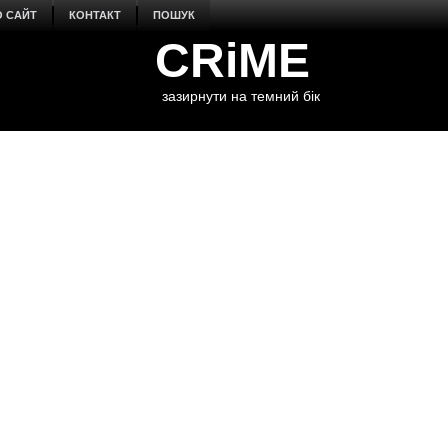
О САЙТ
КОНТАКТ
ПОШУК
CRiME
зазирнути на темний бік