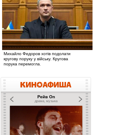
Михайло Федоров хотів подолати
кругову поруку у війську. Кругова
порука перемогла.