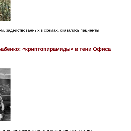
, задействованных в схемах, оказались пациенты
Бабенко: «криптопирамиды» в тени Офиса
тами» проходимцы понтами заманивают лохов в