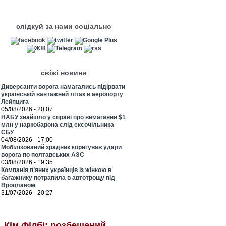
слідкуй за нами соціально
свіжі новини
Диверсанти ворога намагались підірвати
українській вантажний літак в аеропорту
Лейпцига
05/08/2026 - 20:07
НАБУ знайшло у справі про вимагання $1
млн у наркобарона слід ексочільника
СБУ
04/08/2026 - 17:00
Мобілізований зрадник коригував удари
ворога по полтавських АЗС
03/08/2026 - 19:35
Компанія п’яних українців із жінкою в
багажнику потрапила в автотрощу під
Вроцлавом
31/07/2026 - 20:27
Кім Філбі: розбещений