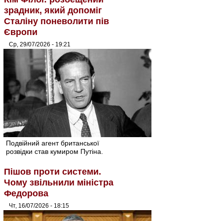
зрадник, який допоміг
Сталіну поневолити пів
Європи
Ср, 29/07/2026 - 19:21
Подвійний агент британської
розвідки став кумиром Путіна.
Пішов проти системи.
Чому звільнили міністра
Федорова
Чт, 16/07/2026 - 18:15